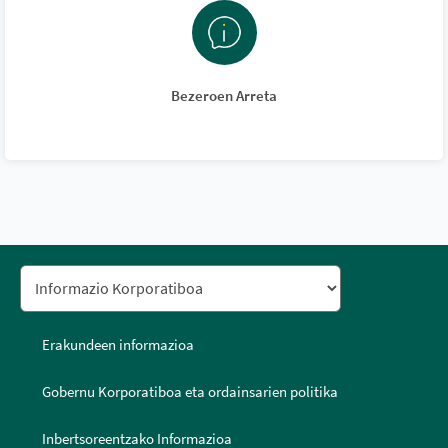
Bezeroen Arreta
Erakundeen informazioa
Gobernu Korporatiboa eta ordainsarien politika
Inbertsoreentzako Informazioa