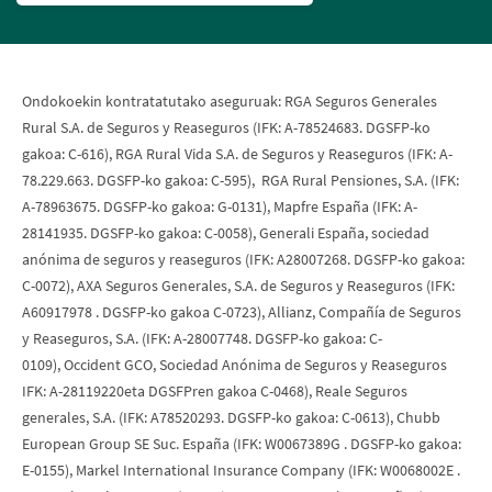
Ondokoekin kontratatutako aseguruak: RGA Seguros Generales
Rural S.A. de Seguros y Reaseguros (IFK: A-78524683. DGSFP-ko
gakoa: C-616), RGA Rural Vida S.A. de Seguros y Reaseguros (IFK: A-
78.229.663. DGSFP-ko gakoa: C-595), RGA Rural Pensiones, S.A. (IFK:
A-78963675. DGSFP-ko gakoa: G-0131), Mapfre España (IFK: A-
28141935. DGSFP-ko gakoa: C-0058), Generali España, sociedad
anónima de seguros y reaseguros (IFK: A28007268. DGSFP-ko gakoa:
C-0072), AXA Seguros Generales, S.A. de Seguros y Reaseguros (IFK:
A60917978 . DGSFP-ko gakoa C-0723), Allianz, Compañía de Seguros
y Reaseguros, S.A. (IFK: A-28007748. DGSFP-ko gakoa: C-
0109), Occident GCO, Sociedad Anónima de Seguros y Reaseguros
IFK: A-28119220eta DGSFPren gakoa C-0468), Reale Seguros
generales, S.A. (IFK: A78520293. DGSFP-ko gakoa: C-0613), Chubb
European Group SE Suc. España (IFK: W0067389G . DGSFP-ko gakoa:
E-0155), Markel International Insurance Company (IFK: W0068002E .