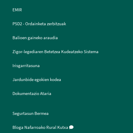
EMIR
PSD2 - Ordainketa zerbitzuak
Balioen gaineko araudia
Zigor-legediaren Betetzea Kudeatzeko Sistema
Irisgarritasuna
Jardunbide egokien kodea
Dokumentazio Ataria
Segurtasun Bermea
Bloga Nafarroako Rural Kutxa