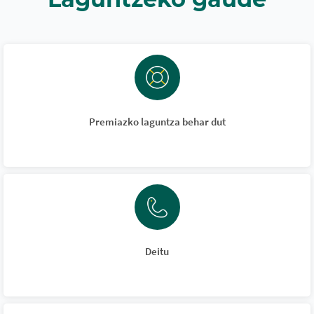
Premiazko laguntza behar dut
Deitu