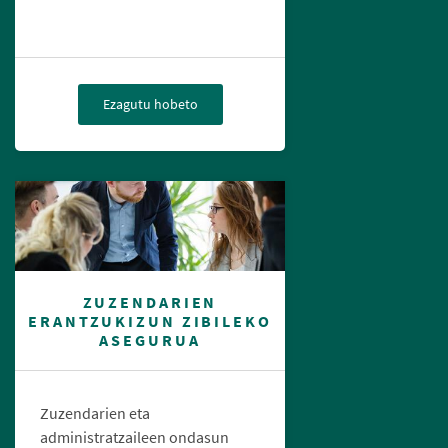
Ezagutu hobeto
ZUZENDARIEN
ERANTZUKIZUN ZIBILEKO
ASEGURUA
Zuzendarien eta
administratzaileen ondasun