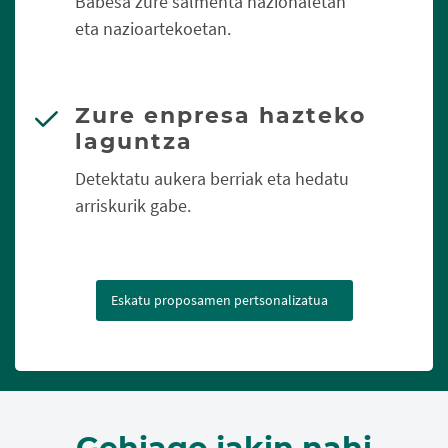
Babesa zure salmenta nazionaletan
eta nazioartekoetan.
Zure enpresa hazteko
laguntza
Detektatu aukera berriak eta hedatu
arriskurik gabe.
Eskatu proposamen pertsonalizatua