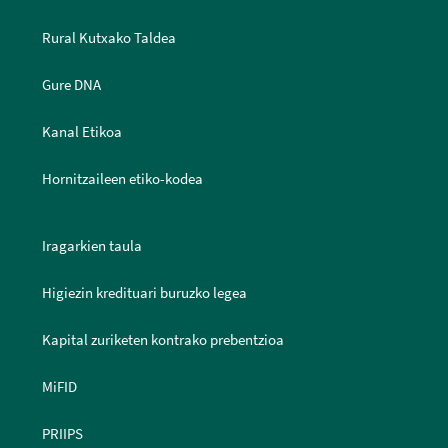
Rural Kutxako Taldea
Gure DNA
Kanal Etikoa
Hornitzaileen etiko-kodea
Iragarkien taula
Higiezin kredituari buruzko legea
Kapital zuriketen kontrako prebentzioa
MiFID
PRIIPS