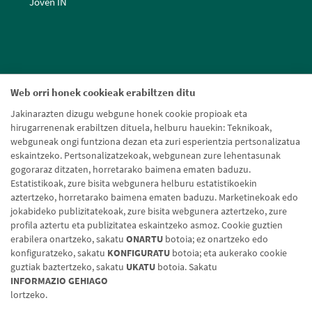
Joven IN
Web orri honek cookieak erabiltzen ditu
Jakinarazten dizugu webgune honek cookie propioak eta
hirugarrenenak erabiltzen dituela, helburu hauekin: Teknikoak,
webguneak ongi funtziona dezan eta zuri esperientzia pertsonalizatua
eskaintzeko. Pertsonalizatzekoak, webgunean zure lehentasunak
gogoraraz ditzaten, horretarako baimena ematen baduzu.
Estatistikoak, zure bisita webgunera helburu estatistikoekin
aztertzeko, horretarako baimena ematen baduzu. Marketinekoak edo
jokabideko publizitatekoak, zure bisita webgunera aztertzeko, zure
profila aztertu eta publizitatea eskaintzeko asmoz. Cookie guztien
erabilera onartzeko, sakatu
ONARTU
botoia; ez onartzeko edo
konfiguratzeko, sakatu
KONFIGURATU
botoia; eta aukerako cookie
guztiak baztertzeko, sakatu
UKATU
botoia. Sakatu
Lege-oharra
Cookien politika
Datuen babesa
Aldaketa-motak
INFORMAZIO GEHIAGO
lortzeko.
© Caja Rural de Navarra, 2026. Eskubide guztiak erreserbatuak.