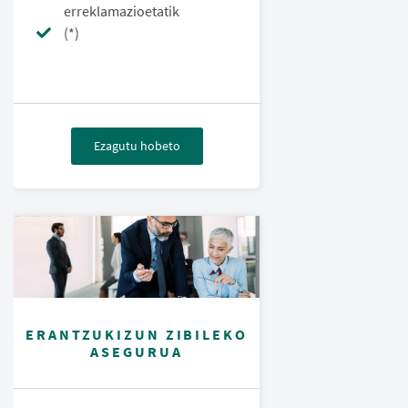
erreklamazioetatik
(*)
Ezagutu hobeto
ERANTZUKIZUN ZIBILEKO
ASEGURUA