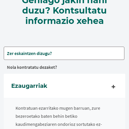
Gehiago jakin nahi
duzu? Kontsultatu
informazio xehea
Zer eskaintzen dizugu?
Nola kontratatu dezaket?
Ezaugarriak
Kontratuan ezarritako mugen barruan, zure
bezeroetako baten behin betiko
kaudimengabeziaren ondorioz sortutako ez-