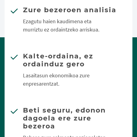
Zure bezeroen analisia
Ezagutu haien kaudimena eta
murriztu ez ordaintzeko arriskua.
Kalte-ordaina, ez
ordainduz gero
Lasaitasun ekonomikoa zure
enpresarentzat.
Beti seguru, edonon
dagoela ere zure
bezeroa