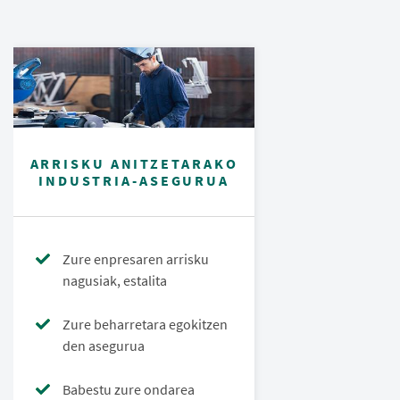
ARRISKU ANITZETARAKO
INDUSTRIA-ASEGURUA
Zure enpresaren arrisku
nagusiak, estalita
Zure beharretara egokitzen
den asegurua
Babestu zure ondarea