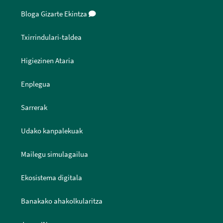
Bloga Gizarte Ekintza
Txirrindulari-taldea
Higiezinen Ataria
Enplegua
Sarrerak
Udako kanpalekuak
Mailegu simulagailua
Ekosistema digitala
Banakako ahakolkularitza