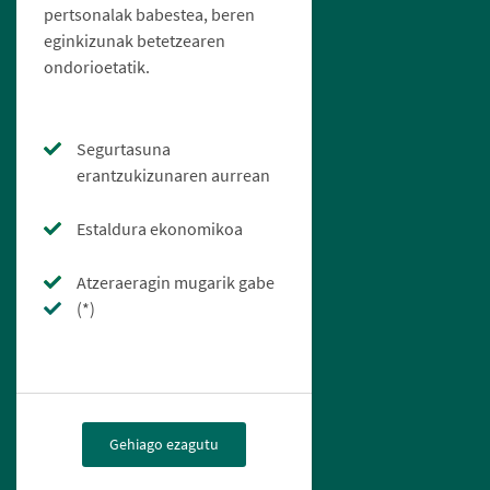
pertsonalak babestea, beren
eginkizunak betetzearen
ondorioetatik.
Segurtasuna
erantzukizunaren aurrean
Estaldura ekonomikoa
Atzeraeragin mugarik gabe
(*)
Gehiago ezagutu