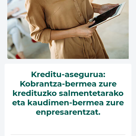
Kreditu-asegurua:
Kobrantza-bermea zure
kredituzko salmentetarako
eta kaudimen-bermea zure
enpresarentzat.