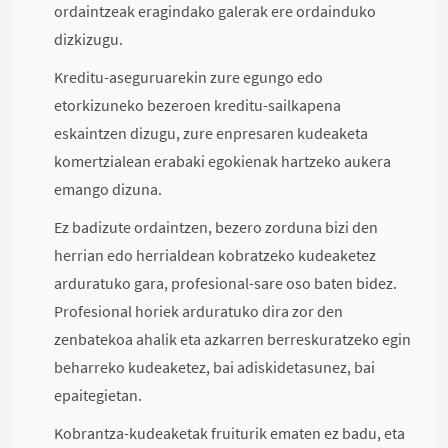
ordaintzeak eragindako galerak ere ordainduko
dizkizugu.
Kreditu-aseguruarekin zure egungo edo
etorkizuneko bezeroen kreditu-sailkapena
eskaintzen dizugu, zure enpresaren kudeaketa
komertzialean erabaki egokienak hartzeko aukera
emango dizuna.
Ez badizute ordaintzen, bezero zorduna bizi den
herrian edo herrialdean kobratzeko kudeaketez
arduratuko gara, profesional-sare oso baten bidez.
Profesional horiek arduratuko dira zor den
zenbatekoa ahalik eta azkarren berreskuratzeko egin
beharreko kudeaketez, bai adiskidetasunez, bai
epaitegietan.
Kobrantza-kudeaketak fruiturik ematen ez badu, eta