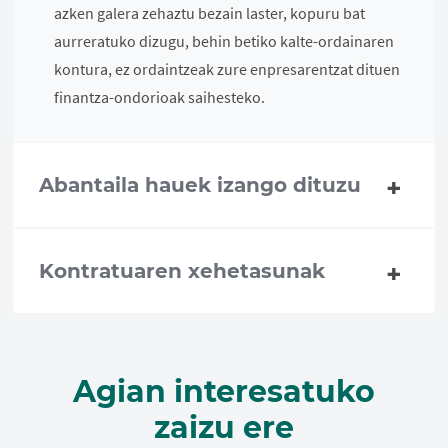
azken galera zehaztu bezain laster, kopuru bat
aurreratuko dizugu, behin betiko kalte-ordainaren
kontura, ez ordaintzeak zure enpresarentzat dituen
finantza-ondorioak saihesteko.
Abantaila hauek izango dituzu
Kontratuaren xehetasunak
Agian interesatuko
zaizu ere