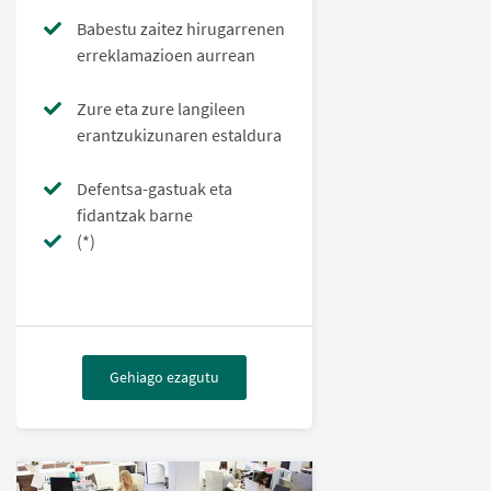
Babestu zaitez hirugarrenen
erreklamazioen aurrean
Zure eta zure langileen
erantzukizunaren estaldura
Defentsa-gastuak eta
fidantzak barne
(*)
Gehiago ezagutu