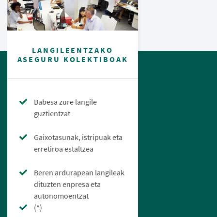
LANGILEENTZAKO
ASEGURU KOLEKTIBOAK
Babesa zure langile
guztientzat
Gaixotasunak, istripuak eta
erretiroa estaltzea
Beren ardurapean langileak
dituzten enpresa eta
autonomoentzat
(*)