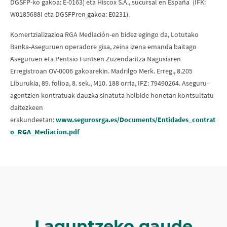
DGSFP-ko gakoa: E-0163) eta Hiscox S.A., sucursal en España (IFK:
W0185688I eta DGSFPren gakoa: E0231).
Komertzializazioa RGA Mediación-en bidez egingo da, Lotutako
Banka-Aseguruen operadore gisa, zeina izena emanda baitago
Aseguruen eta Pentsio Funtsen Zuzendaritza Nagusiaren
Erregistroan OV-0006 gakoarekin. Madrilgo Merk. Erreg., 8.205
Liburukia, 89. folioa, 8. sek., M10. 188 orria, IFZ: 79490264. Aseguru-
agentzien kontratuak dauzka sinatuta helbide honetan kontsultatu
daitezkeen
erakundeetan:
www.segurosrga.es/Documents/Entidades_contrat
o_RGA_Mediacion.pdf
Laguntzeko gaude