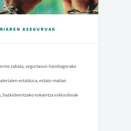
ARIAREN ASEGURUAK
berme zabala, segurtasun handiagorako
aterialen estaldura, estatu-mailan
a, bazkideentzako eskaintza esklusiboak