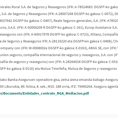
ales Rural S.A. de Seguros y Reaseguros (IFK: A-78524683. DGSFP-ko gakoa:
, S.A. de Seguros y Reaseguros (IFK: A-28007268 DGSFP-ko gakoa: C-0072), D
48037642 DGSFP-ko gakoa: C-0467), Reale Seguros generales, S.A. (IFK: A785
os, S.A.E. (IFK: A-50004209 R DGSFP-ko gakoa: C-161), Europ Assistance S.
Reaseguros con (IFK: A-60917978 DGSFP-ko gakoa: C-0723), Allianz, Compañía
a de Seguros y Reaseguros IFK: A-28119220 eta DGSFPren gakoa C-0468), C
Company con (IFK: W-0068002e DGSFP-ko gakoa: E-0163), ARAG SE, con (IFK: 
lunion seguros, compañía internacional de seguros y reaseguros, S.A. con (
mpañía de seguros y reaseguros) con (IFK: A-28264034 DGSFP-ko gakoa: C-051
SFP-ko gakoa: E-0116) eta Mutua Tinerfeña, Mutua de Seguros y reaseguros
utako Banka-Aseguruen operadore gisa, zeina izena emanda baitago Asegur
05 Liburukia, 89. folioa, 8. sek., M10. 188 orria, IFZ: 79490264. Aseguru-ag
s/Documents/Entidades_contrato_RGA_Mediacion.pdf