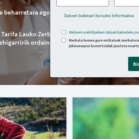
re beharretara egokitzen
Datuen babesari buruzko informazioa
 Tarifa Lauko Zerbitzua eta
Webaren erabiltzaileen datuak babesteko pol
Markatu hemen gure entitateak merkatura
ehigarririk ordaindu gabe.
jakinarazpen komertzialak jasotzea onart
Bi