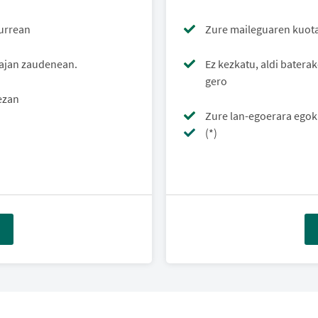
aurrean
Zure maileguaren kuota
bajan zaudenean.
Ez kezkatu, aldi bater
gero
dezan
Zure lan-egoerara egok
(*)