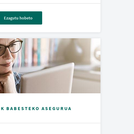
Ezagutu hobeto
AK BABESTEKO ASEGURUA