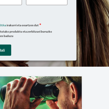
itika
irakurri eta onartzen dut
tutako produktu eta zerbitzuei buruzko
zen baduzu
dali