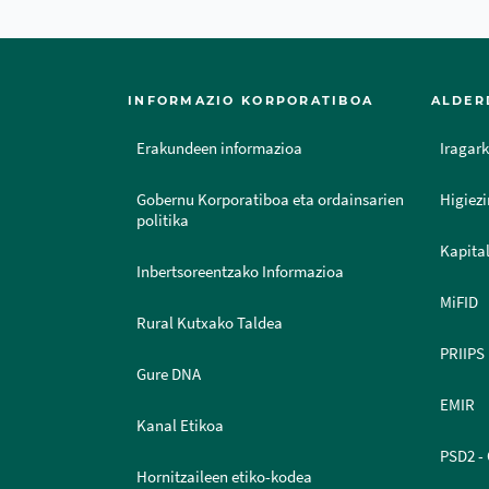
INFORMAZIO KORPORATIBOA
ALDER
Erakundeen informazioa
Iragark
Gobernu Korporatiboa eta ordainsarien
Higiezi
politika
Kapital
Inbertsoreentzako Informazioa
MiFID
Rural Kutxako Taldea
PRIIPS
Gure DNA
EMIR
Kanal Etikoa
PSD2 - 
Hornitzaileen etiko-kodea