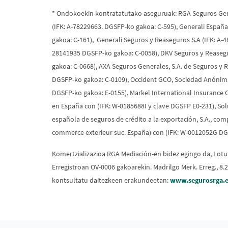
* Ondokoekin kontratatutako aseguruak: RGA Seguros Gener
(IFK: A-78229663. DGSFP-ko gakoa: C-595), Generali España
gakoa: C-161), Generali Seguros y Reaseguros S.A (IFK: A-
28141935 DGSFP-ko gakoa: C-0058), DKV Seguros y Reasegur
gakoa: C-0668), AXA Seguros Generales, S.A. de Seguros y 
DGSFP-ko gakoa: C-0109), Occident GCO, Sociedad Anónim
DGSFP-ko gakoa: E-0155), Markel International Insurance 
en España con (IFK: W-0185688I y clave DGSFP E0-231), So
española de seguros de crédito a la exportación, S.A., co
commerce exterieur suc. España) con (IFK: W-0012052G DG
Komertzializazioa RGA Mediación-en bidez egingo da, Lot
Erregistroan OV-0006 gakoarekin. Madrilgo Merk. Erreg., 8.2
kontsultatu daitezkeen erakundeetan:
www.segurosrga.e