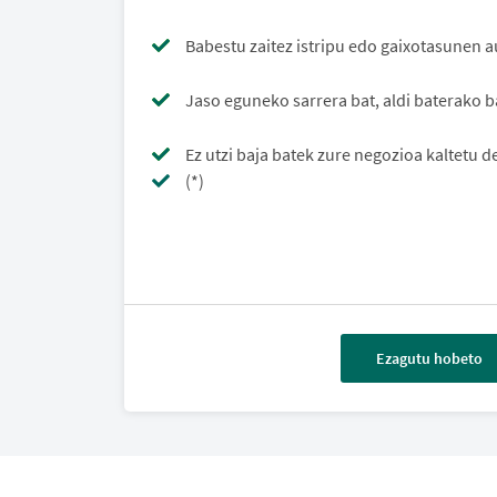
Babestu zaitez istripu edo gaixotasunen 
Jaso eguneko sarrera bat, aldi baterako 
Ez utzi baja batek zure negozioa kaltetu 
(*)
Ezagutu hobeto