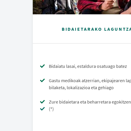
BIDAIETARAKO LAGUNTZ
Bidaiatu lasai, estaldura osatuago batez
Gastu medikoak atzerrian, ekipajearen la
bilaketa, lokalizazioa eta gehiago
Zure bidaietara eta beharretara egokitze
(*)