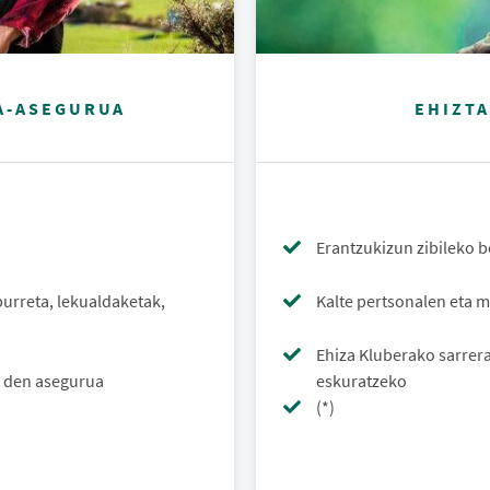
A-ASEGURUA
EHIZT
Erantzukizun zibileko 
purreta, lekualdaketak,
Kalte pertsonalen eta m
Ehiza Kluberako sarrer
n den asegurua
eskuratzeko
(*)