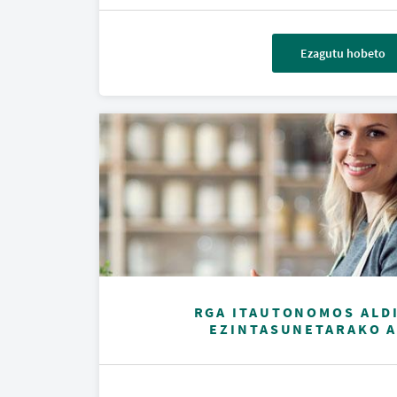
Ezagutu hobeto
RGA ITAUTONOMOS ALD
EZINTASUNETARAKO 