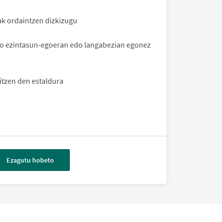
k ordaintzen dizkizugu
ako ezintasun-egoeran edo langabezian egonez
itzen den estaldura
Ezagutu hobeto