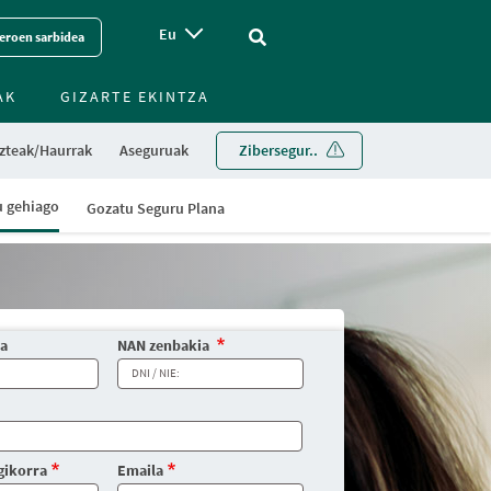
Eu
Vinculo - Buscar en la web
eroen sarbidea
AK
GIZARTE EKINTZA
zteak/Haurrak
Aseguruak
Zibersegur..
u gehiago
Gozatu Seguru Plana
na
NAN zenbakia
gikorra
Emaila