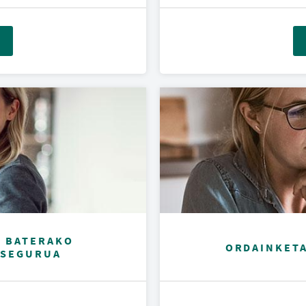
I BATERAKO
ORDAINKET
ASEGURUA