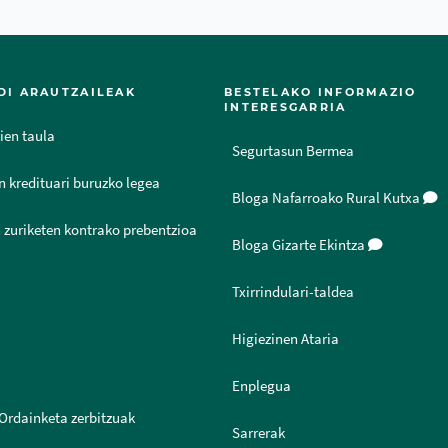
DI ARAUTZAILEAK
BESTELAKO INFORMAZIO
INTERESGARRIA
ien taula
Segurtasun Bermea
n kredituari buruzko legea
Bloga Nafarroako Rural Kutxa
 zuriketen kontrako prebentzioa
Bloga Gizarte Ekintza
Txirrindulari-taldea
Higiezinen Ataria
Enplegua
Ordainketa zerbitzuak
Sarrerak