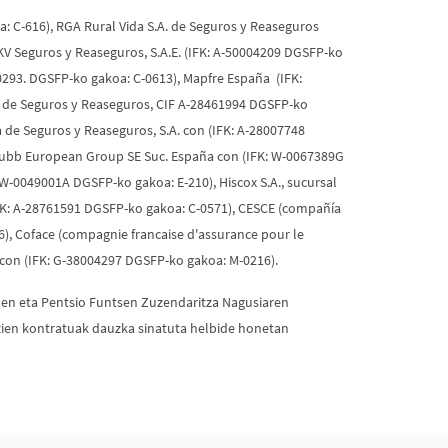
 C-616), RGA Rural Vida S.A. de Seguros y Reaseguros
KV Seguros y Reaseguros, S.A.E. (IFK: A-50004209 DGSFP-ko
20293. DGSFP-ko gakoa: C-0613), Mapfre España (IFK:
A. de Seguros y Reaseguros, CIF A-28461994 DGSFP-ko
 de Seguros y Reaseguros, S.A. con (IFK: A-28007748
hubb European Group SE Suc. España con (IFK: W-0067389G
W-0049001A DGSFP-ko gakoa: E-210), Hiscox S.A., sucursal
IFK: A-28761591 DGSFP-ko gakoa: C-0571), CESCE (compañía
6), Coface (compagnie francaise d'assurance pour le
 con (IFK: G-38004297 DGSFP-ko gakoa: M-0216).
uen eta Pentsio Funtsen Zuzendaritza Nagusiaren
entzien kontratuak dauzka sinatuta helbide honetan