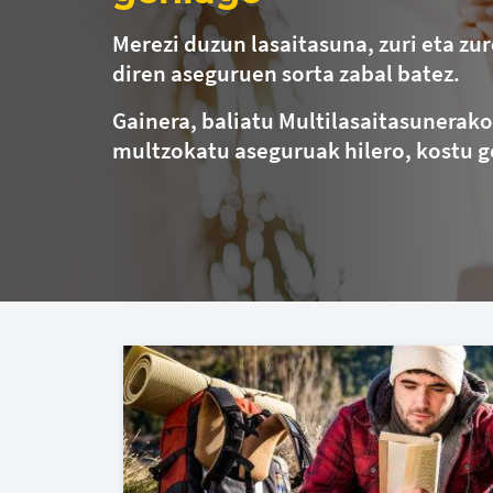
Merezi duzun lasaitasuna, zuri eta zu
diren aseguruen sorta zabal batez.
Gainera, baliatu Multilasaitasunerako
multzokatu aseguruak hilero, kostu g