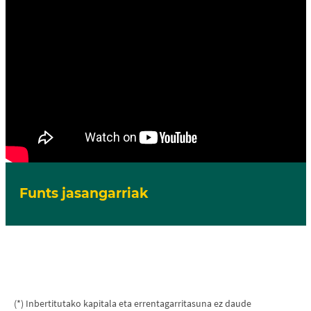
Funts jasangarriak
(*) Inbertitutako kapitala eta errentagarritasuna ez daude