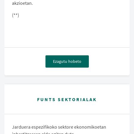
akzioetan.
(**)
Ezagutu hobeto
FUNTS SEKTORIALAK
Jarduera espezifikoko sektore ekonomikoetan
inbertitzearen alde egiten dute.