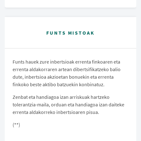
FUNTS MISTOAK
Funts hauek zure inbertsioak errenta finkoaren eta
errenta aldakorraren artean dibertsifikatzeko balio
dute, inbertsioa akzioetan bonuekin eta errenta
finkoko beste aktibo batzuekin konbinatuz.
Zenbat eta handiagoa izan arriskuak hartzeko
tolerantzia-maila, orduan eta handiagoa izan daiteke
errenta aldakorreko inbertsioaren pisua.
(**)