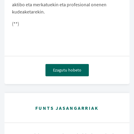
aktibo eta merkatuekin eta profesional onenen
kudeaketarekin.
(**)
Ezagutu hobeto
FUNTS JASANGARRIAK