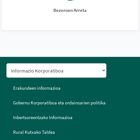
Bezeroen Arreta
Erakundeen informazioa
Gobernu Korporatiboa eta ordainsarien politika
Inbertsoreentzako Informazioa
Rural Kutxako Taldea