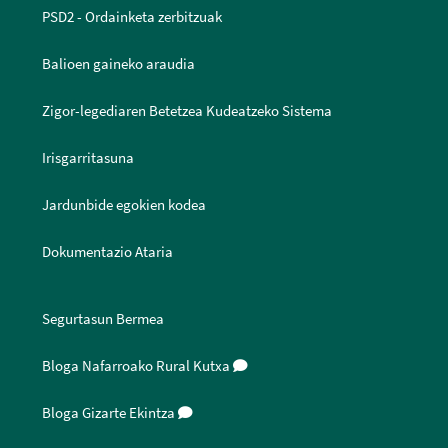
PSD2 - Ordainketa zerbitzuak
Balioen gaineko araudia
Zigor-legediaren Betetzea Kudeatzeko Sistema
Irisgarritasuna
Jardunbide egokien kodea
Dokumentazio Ataria
Segurtasun Bermea
Bloga Nafarroako Rural Kutxa
Bloga Gizarte Ekintza