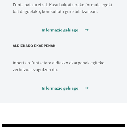
Funts bat zuretzat. Kasu bakoitzerako formula egoki
bat dagoelako, kontsultatu gure bilatzailean.
Informazio gehiago
ALDIZKAKO EKARPENAK
Inbertsio-funtsetara aldiazko ekarpenak egiteko
zerbitzua ezagutzen du.
Informazio gehiago