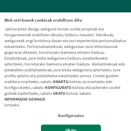
Web orri honek cookieak erabiltzen ditu
Jakinarazten dizugu webgune honek cookie propioak eta
hirugarrenenak erabiltzen dituela, helburu hauekin: Teknikoak,
webguneak ongi funtziona dezan eta zuri esperientzia pertsonalizatua
eskaintzeko. Pertsonalizatzekoak, webgunean zure lehentasunak
gogoraraz ditzaten, horretarako baimena ematen baduzu.
Estatistikoak, zure bisita webgunera helburu estatistikoekin
aztertzeko, horretarako baimena ematen baduzu. Marketinekoak edo
jokabideko publizitatekoak, zure bisita webgunera aztertzeko, zure
profila aztertu eta publizitatea eskaintzeko asmoz. Cookie guztien
erabilera onartzeko, sakatu
ONARTU
botoia; ez onartzeko edo
konfiguratzeko, sakatu
KONFIGURATU
botoia; eta aukerako cookie
guztiak baztertzeko, sakatu
UKATU
botoia. Sakatu
Lege-oharra
Cookien politika
Datuen babesa
Aldaketa-motak
INFORMAZIO GEHIAGO
lortzeko.
© Caja Rural de Navarra, 2026. Eskubide guztiak erreserbatuak.
Konfigurazioa
Ukatu