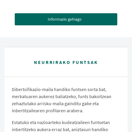
Informazio gehiago
NEURRIRAKO FUNTSAK
Dibertsifikazio-maila handiko funtsen sorta bat,
merkatuaren aukerez baliatzeko, funts bakoitzean
zehaztutako arrisku-maila gainditu gabe eta
inbertitzailearen profilaren arabera.
Estatuko eta nazioarteko kudeatzaileen funtsetan
inbertitzeko aukera erraz bat, aniztasun handiko