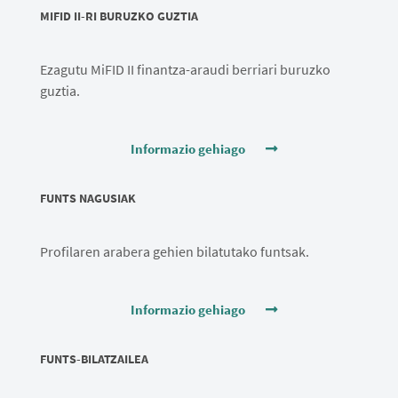
MIFID II-RI BURUZKO GUZTIA
Ezagutu MiFID II finantza-araudi berriari buruzko
guztia.
Informazio gehiago
FUNTS NAGUSIAK
Profilaren arabera gehien bilatutako funtsak.
Informazio gehiago
FUNTS-BILATZAILEA