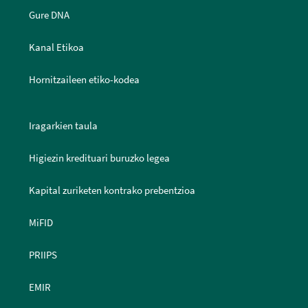
Gure DNA
Kanal Etikoa
Hornitzaileen etiko-kodea
Iragarkien taula
Higiezin kredituari buruzko legea
Kapital zuriketen kontrako prebentzioa
MiFID
PRIIPS
EMIR