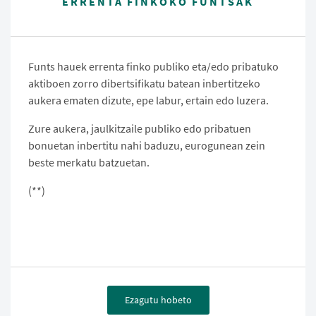
ERRENTA FINKOKO FUNTSAK
Funts hauek errenta finko publiko eta/edo pribatuko
aktiboen zorro dibertsifikatu batean inbertitzeko
aukera ematen dizute, epe labur, ertain edo luzera.
Zure aukera, jaulkitzaile publiko edo pribatuen
bonuetan inbertitu nahi baduzu, eurogunean zein
beste merkatu batzuetan.
(**)
Ezagutu hobeto