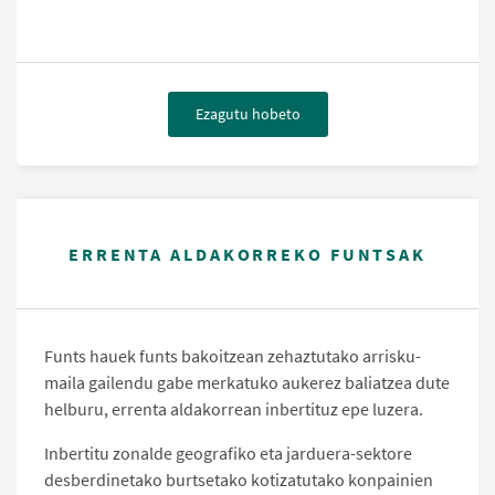
Ezagutu hobeto
ERRENTA ALDAKORREKO FUNTSAK
Funts hauek funts bakoitzean zehaztutako arrisku-
maila gailendu gabe merkatuko aukerez baliatzea dute
helburu, errenta aldakorrean inbertituz epe luzera.
Inbertitu zonalde geografiko eta jarduera-sektore
desberdinetako burtsetako kotizatutako konpainien