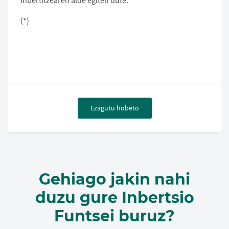
(*)
Ezagutu hobeto
Gehiago jakin nahi
duzu gure Inbertsio
Funtsei buruz?