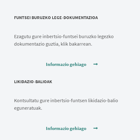
FUNTSEI BURUZKO LEGE-DOKUMENTAZIOA
Ezagutu gure inbertsio-funtsei buruzko legezko
dokumentazio guztia, klik bakarrean.
Informazio gehiago
LIKIDAZIO-BALIOAK
Kontsultatu gure inbertsio-funtsen likidazio-balio
eguneratuak.
Informazio gehiago