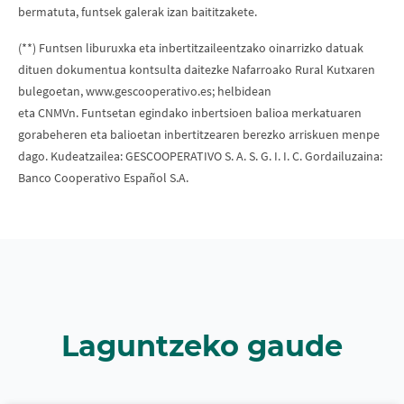
bermatuta, funtsek galerak izan baititzakete.
(**) Funtsen liburuxka eta inbertitzaileentzako oinarrizko datuak
dituen dokumentua kontsulta daitezke Nafarroako Rural Kutxaren
bulegoetan, www.gescooperativo.es; helbidean
eta CNMVn. Funtsetan egindako inbertsioen balioa merkatuaren
gorabeheren eta balioetan inbertitzearen berezko arriskuen menpe
dago. Kudeatzailea: GESCOOPERATIVO S. A. S. G. I. I. C. Gordailuzaina:
Banco Cooperativo Español S.A.
Laguntzeko gaude