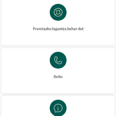
Premiazko laguntza behar dut
Deitu