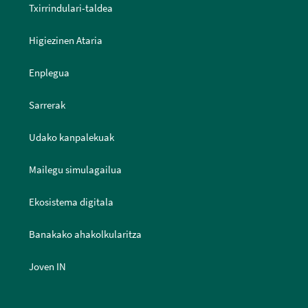
Txirrindulari-taldea
Higiezinen Ataria
Enplegua
Sarrerak
Udako kanpalekuak
Mailegu simulagailua
Ekosistema digitala
Banakako ahakolkularitza
Joven IN