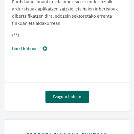
Funts hauei finantza- eta inbertsio-irizpide sozialki
arduratsuak aplikatzen zaizkie, eta haien inbertsioak
dibertsifikatzen dira, edozein sektoretako errenta
finkoan eta aldakorrean.
(**)
Ikusi bideoa
Ezagutu hobeto