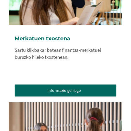
Merkatuen txostena
Sartu klik bakar batean finantza-merkatuei
buruzko hileko txostenean.
Informazio gehiago