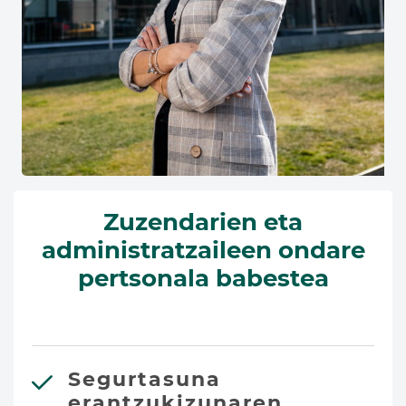
Zuzendarien eta
administratzaileen ondare
pertsonala babestea
Segurtasuna
erantzukizunaren