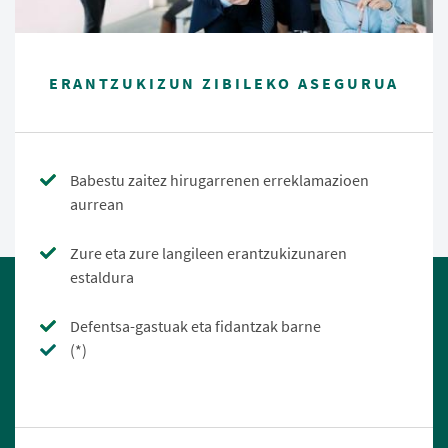
ERANTZUKIZUN ZIBILEKO ASEGURUA
Babestu zaitez hirugarrenen erreklamazioen
aurrean
Zure eta zure langileen erantzukizunaren
estaldura
Defentsa-gastuak eta fidantzak barne
(*)