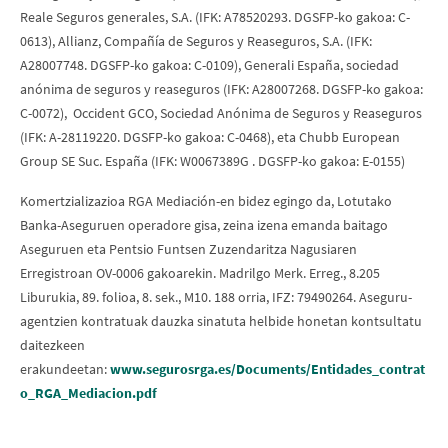
Reale Seguros generales, S.A. (IFK: A78520293. DGSFP-ko gakoa: C-
0613), Allianz, Compañía de Seguros y Reaseguros, S.A. (IFK:
A28007748. DGSFP-ko gakoa: C-0109), Generali España, sociedad
anónima de seguros y reaseguros (IFK: A28007268. DGSFP-ko gakoa:
C-0072), Occident GCO, Sociedad Anónima de Seguros y Reaseguros
(IFK: A-28119220. DGSFP-ko gakoa: C-0468), eta Chubb European
Group SE Suc. España (IFK: W0067389G . DGSFP-ko gakoa: E-0155)
Komertzializazioa RGA Mediación-en bidez egingo da, Lotutako
Banka-Aseguruen operadore gisa, zeina izena emanda baitago
Aseguruen eta Pentsio Funtsen Zuzendaritza Nagusiaren
Erregistroan OV-0006 gakoarekin. Madrilgo Merk. Erreg., 8.205
Liburukia, 89. folioa, 8. sek., M10. 188 orria, IFZ: 79490264. Aseguru-
agentzien kontratuak dauzka sinatuta helbide honetan kontsultatu
daitezkeen
erakundeetan:
www.segurosrga.es/Documents/Entidades_contrat
o_RGA_Mediacion.pdf