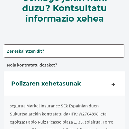
duzu? Kontsultatu
informazio xehea
Zer eskaintzen dit?
Nola kontratatu dezaket?
Polizaren xehetasunak
segurua Markel Insurance SEk Espainian duen
Sukurtsalarekin kontratatu da (IFK: W2764898I eta
egoitza: Pablo Ruiz Picasso plaza 1, 35. solairua, Torre