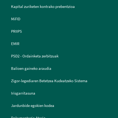
Kapital zuriketen kontrako prebentzioa
MiFID
PRIIPS
EMIR
PSD2 - Ordainketa zerbitzuak
Balioen gaineko araudia
Zigor-legediaren Betetzea Kudeatzeko Sistema
Irisgarritasuna
Jardunbide egokien kodea
Dokumentazio Ataria