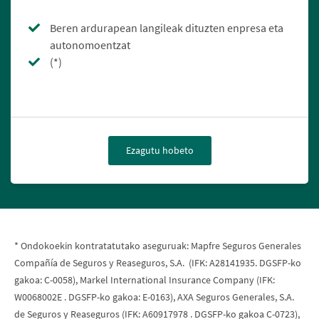
Beren ardurapean langileak dituzten enpresa eta
autonomoentzat
(*)
Ezagutu hobeto
* Ondokoekin kontratatutako aseguruak: Mapfre Seguros Generales
Compañía de Seguros y Reaseguros, S.A. (IFK: A28141935. DGSFP-ko
gakoa: C-0058), Markel International Insurance Company (IFK:
W0068002E . DGSFP-ko gakoa: E-0163), AXA Seguros Generales, S.A.
de Seguros y Reaseguros (IFK: A60917978 . DGSFP-ko gakoa C-0723),