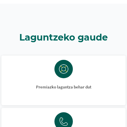
Laguntzeko gaude
Premiazko laguntza behar dut