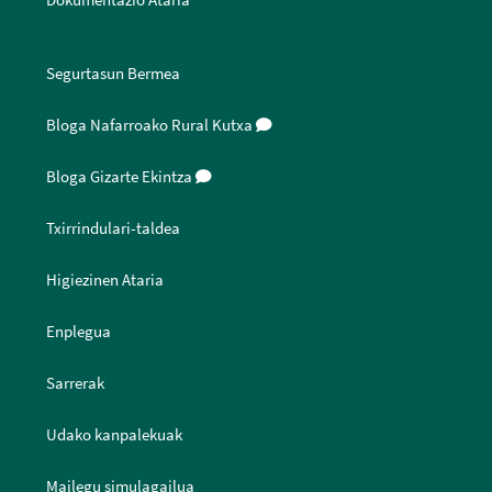
Segurtasun Bermea
Bloga Nafarroako Rural Kutxa
Bloga Gizarte Ekintza
Txirrindulari-taldea
Higiezinen Ataria
Enplegua
Sarrerak
Udako kanpalekuak
Mailegu simulagailua