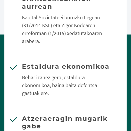
aurrean
Kapital Sozietateei buruzko Legean
(31/2014 KSL) eta Zigor Kodearen
erreforman (1/2015) xedatutakoaren
arabera.
Estaldura ekonomikoa
Behar izanez gero, estaldura
ekonomikoa, baina baita defentsa-
gastuak ere.
Atzeraeragin mugarik
gabe