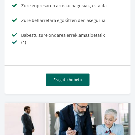
Zure enpresaren arrisku nagusiak, estalita
Zure beharretara egokitzen den asegurua
Babestu zure ondarea erreklamazioetatik
(*)
Ezagutu hobeto