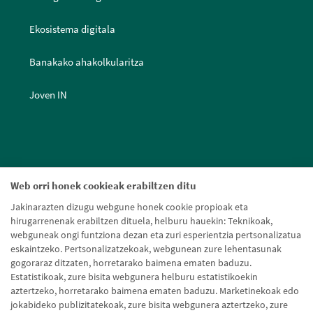
Ekosistema digitala
Banakako ahakolkularitza
Joven IN
Web orri honek cookieak erabiltzen ditu
Jakinarazten dizugu webgune honek cookie propioak eta
hirugarrenenak erabiltzen dituela, helburu hauekin: Teknikoak,
webguneak ongi funtziona dezan eta zuri esperientzia pertsonalizatua
eskaintzeko. Pertsonalizatzekoak, webgunean zure lehentasunak
gogoraraz ditzaten, horretarako baimena ematen baduzu.
Estatistikoak, zure bisita webgunera helburu estatistikoekin
aztertzeko, horretarako baimena ematen baduzu. Marketinekoak edo
jokabideko publizitatekoak, zure bisita webgunera aztertzeko, zure