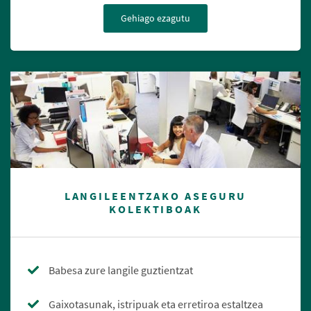
Gehiago ezagutu
LANGILEENTZAKO ASEGURU
KOLEKTIBOAK
Babesa zure langile guztientzat
Gaixotasunak, istripuak eta erretiroa estaltzea