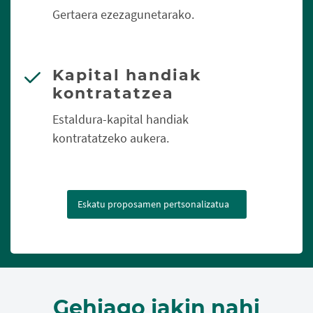
Gertaera ezezagunetarako.
Kapital handiak
kontratatzea
Estaldura-kapital handiak
kontratatzeko aukera.
Eskatu proposamen pertsonalizatua
Gehiago jakin nahi