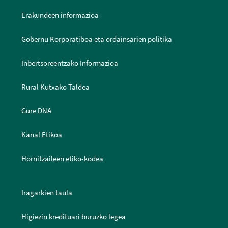
Erakundeen informazioa
Gobernu Korporatiboa eta ordainsarien politika
Inbertsoreentzako Informazioa
Rural Kutxako Taldea
Gure DNA
Kanal Etikoa
Hornitzaileen etiko-kodea
Iragarkien taula
Higiezin kredituari buruzko legea