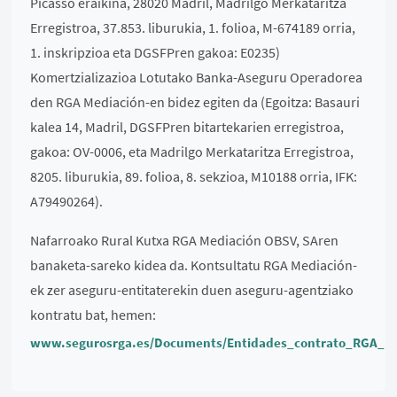
Picasso eraikina, 28020 Madril, Madrilgo Merkataritza
Erregistroa, 37.853. liburukia, 1. folioa, M-674189 orria,
1. inskripzioa eta DGSFPren gakoa: E0235)
Komertzializazioa Lotutako Banka-Aseguru Operadorea
den RGA Mediación-en bidez egiten da (Egoitza: Basauri
kalea 14, Madril, DGSFPren bitartekarien erregistroa,
gakoa: OV-0006, eta Madrilgo Merkataritza Erregistroa,
8205. liburukia, 89. folioa, 8. sekzioa, M10188 orria, IFK:
A79490264).
Nafarroako Rural Kutxa RGA Mediación OBSV, SAren
banaketa-sareko kidea da. Kontsultatu RGA Mediación-
ek zer aseguru-entitaterekin duen aseguru-agentziako
kontratu bat, hemen:
www.segurosrga.es/Documents/Entidades_contrato_RGA_Me