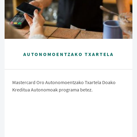
AUTONOMOENTZAKO TXARTELA
Mastercard Oro Autonomoentzako Txartela Doako
Kreditua Autonomoak programa betez.