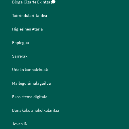
Bloga Gizarte Ekintza
Txirrindulari-taldea
Higiezinen Ataria
Enplegua
Sarrerak
Udako kanpalekuak
Mailegu simulagailua
Ekosistema digitala
Banakako ahakolkularitza
Joven IN