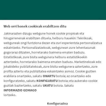
Web orri honek cookieak erabiltzen ditu
Jakinarazten dizugu webgune honek cookie propioak eta
hirugarrenenak erabiltzen dituela, helburu hauekin: Teknikoak,
webguneak ongi funtziona dezan eta zuri esperientzia pertsonalizatua
eskaintzeko. Pertsonalizatzekoak, webgunean zure lehentasunak
gogoraraz ditzaten, horretarako baimena ematen baduzu.
Estatistikoak, zure bisita webgunera helburu estatistikoekin
aztertzeko, horretarako baimena ematen baduzu. Marketinekoak edo
jokabideko publizitatekoak, zure bisita webgunera aztertzeko, zure
profila aztertu eta publizitatea eskaintzeko asmoz. Cookie guztien
erabilera onartzeko, sakatu
ONARTU
botoia; ez onartzeko edo
konfiguratzeko, sakatu
KONFIGURATU
botoia; eta aukerako cookie
guztiak baztertzeko, sakatu
UKATU
botoia. Sakatu
Lege-oharra
Cookien politika
Datuen babesa
Aldaketa-motak
INFORMAZIO GEHIAGO
lortzeko.
© Caja Rural de Navarra, 2026. Eskubide guztiak erreserbatuak.
Konfigurazioa