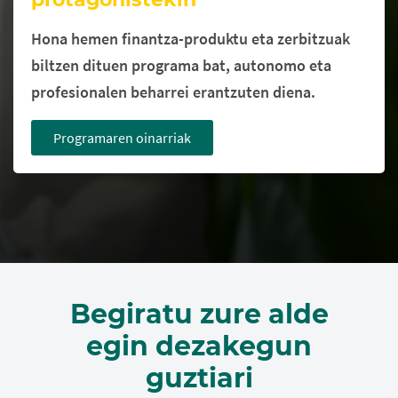
Hona hemen finantza-produktu eta zerbitzuak
biltzen dituen programa bat, autonomo eta
profesionalen beharrei erantzuten diena.
Programaren oinarriak
Begiratu zure alde
egin dezakegun
guztiari