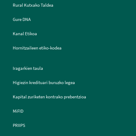
Rural Kutxako Taldea
Gure DNA
Kanal Etikoa
Hornitzaileen etiko-kodea
Iragarkien taula
Higiezin kredituari buruzko legea
Kapital zuriketen kontrako prebentzioa
MiFID
PRIIPS