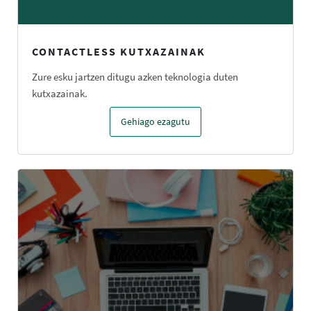
CONTACTLESS KUTXAZAINAK
Zure esku jartzen ditugu azken teknologia duten
kutxazainak.
Gehiago ezagutu