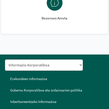
Bezeroen Arreta
Erakundeen informazioa
Gobernu Korporatiboa eta ordainsarien politika
Inbertsoreentzako Informazioa