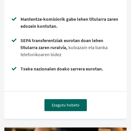
Mantentze-komisiorik gabe lehen titularra zaren
edozein kontutan.
SEPA transferentziak eurotan doan lehen
titularra zaren ruralvía,
kutxazain eta banka
telefonikoaren bidez
Txeke nazionalen doako sarrera eurotan.
Ezagutu hobeto