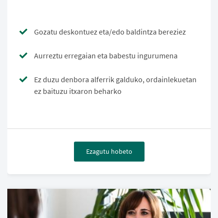
Gozatu deskontuez eta/edo baldintza bereziez
Aurreztu erregaian eta babestu ingurumena
Ez duzu denbora alferrik galduko, ordainlekuetan
ez baituzu itxaron beharko
Ezagutu hobeto