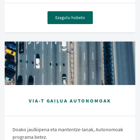
Ezagutu hobeto
VIA-T GAILUA AUTONOMOAK
Doako jaulkipena eta mantentze-lanak, Autonomoak
programa betez.