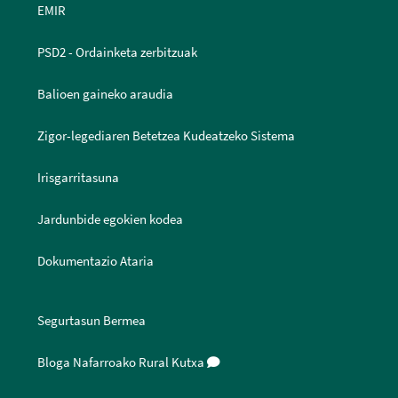
EMIR
PSD2 - Ordainketa zerbitzuak
Balioen gaineko araudia
Zigor-legediaren Betetzea Kudeatzeko Sistema
Irisgarritasuna
Jardunbide egokien kodea
Dokumentazio Ataria
Segurtasun Bermea
Bloga Nafarroako Rural Kutxa