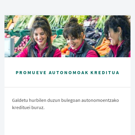
PROMUEVE AUTONOMOAK KREDITUA
Galdetu hurbilen duzun bulegoan autonomoentzako
kredituei buruz.