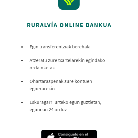
RURALVÍA ONLINE BANKUA
Egin transferentziak berehala
Atzeratu zure txartelarekin egindako
ordainketak
Ohartarazpenak zure kontuen
egoerarekin
Eskuragarri urteko egun guztietan,
egunean 24 orduz