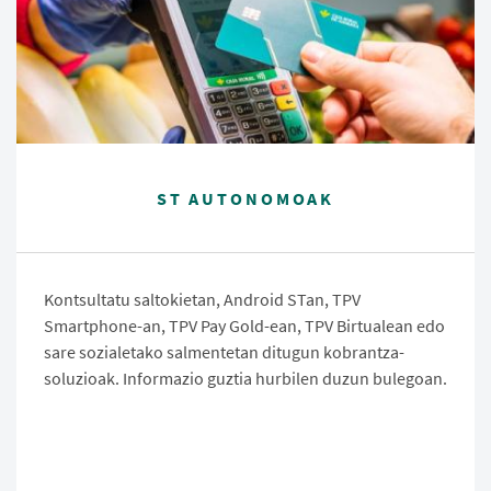
ST AUTONOMOAK
Kontsultatu saltokietan, Android STan, TPV
Smartphone-an, TPV Pay Gold-ean, TPV Birtualean edo
sare sozialetako salmentetan ditugun kobrantza-
soluzioak. Informazio guztia hurbilen duzun bulegoan.