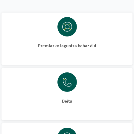
Premiazko laguntza behar dut
Deitu