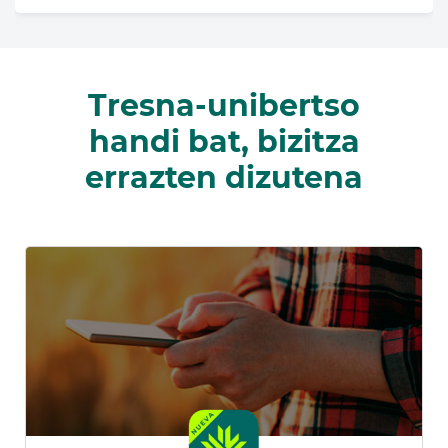
Tresna-unibertso
handi bat, bizitza
errazten dizutena