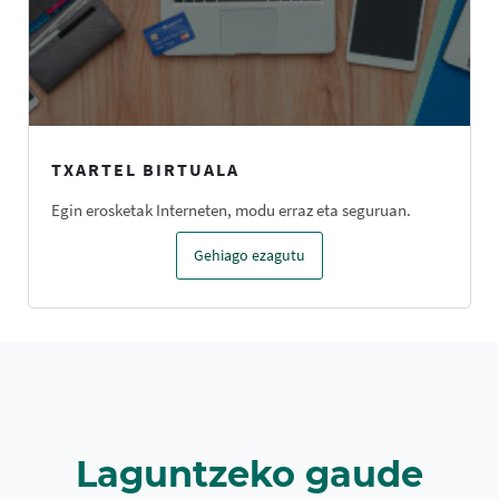
TXARTEL BIRTUALA
Egin erosketak Interneten, modu erraz eta seguruan.
Gehiago ezagutu
Laguntzeko gaude