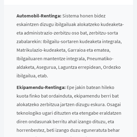
Automobil-Rentinga:
Sistema honen bidez
eskaintzen dizugu ibilgailuak alokatzeko kudeaketa-
eta administrazio-zerbitzu oso bat, zerbitzu-sorta
zabalarekin: Ibilgailu-sortaren kudeaketa integrala,
Matrikulazio-kudeaketa, Garraioa eta ematea,
Ibilgailuaren mantentze integrala, Pneumatiko-
aldaketa, Asegurua, Laguntza errepidean, Ordezko
ibilgailua, etab.
Ekipamendu-Rentinga:
Epe jakin batean hileko
kuota finko bat ordainduta, ekipamendu berri bat
alokatzeko zerbitzua jartzen dizugu eskura. Osagai
teknologiko ugari dituzten eta etengabe eraldatzen
diren ondasunak berritu ahal izango dituzu, eta
horrenbestez, beti izango duzu eguneratuta behar