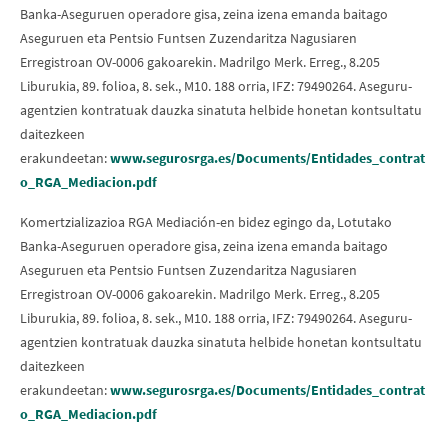
Banka-Aseguruen operadore gisa, zeina izena emanda baitago
Aseguruen eta Pentsio Funtsen Zuzendaritza Nagusiaren
Erregistroan OV-0006 gakoarekin. Madrilgo Merk. Erreg., 8.205
Liburukia, 89. folioa, 8. sek., M10. 188 orria, IFZ: 79490264. Aseguru-
agentzien kontratuak dauzka sinatuta helbide honetan kontsultatu
daitezkeen
erakundeetan:
www.segurosrga.es/Documents/Entidades_contrat
o_RGA_Mediacion.pdf
Komertzializazioa RGA Mediación-en bidez egingo da, Lotutako
Banka-Aseguruen operadore gisa, zeina izena emanda baitago
Aseguruen eta Pentsio Funtsen Zuzendaritza Nagusiaren
Erregistroan OV-0006 gakoarekin. Madrilgo Merk. Erreg., 8.205
Liburukia, 89. folioa, 8. sek., M10. 188 orria, IFZ: 79490264. Aseguru-
agentzien kontratuak dauzka sinatuta helbide honetan kontsultatu
daitezkeen
erakundeetan:
www.segurosrga.es/Documents/Entidades_contrat
o_RGA_Mediacion.pdf