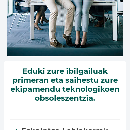
Eduki zure ibilgailuak
primeran eta saihestu zure
ekipamendu teknologikoen
obsoleszentzia.