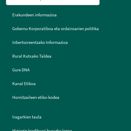
Erakundeen informazioa
Gobernu Korporatiboa eta ordainsarien politika
Inbertsoreentzako Informazioa
Rural Kutxako Taldea
Gure DNA
Kanal Etikoa
Hornitzaileen etiko-kodea
Iragarkien taula
Higiezin kredituari buruzko legea