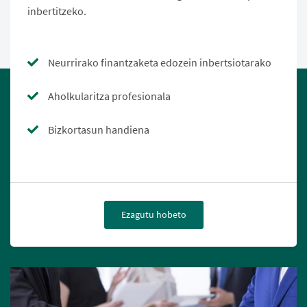
inbertitzeko.
Neurrirako finantzaketa edozein inbertsiotarako
Aholkularitza profesionala
Bizkortasun handiena
Ezagutu hobeto