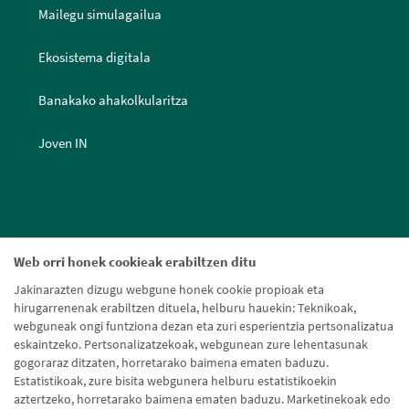
Mailegu simulagailua
Ekosistema digitala
Banakako ahakolkularitza
Joven IN
Web orri honek cookieak erabiltzen ditu
Jakinarazten dizugu webgune honek cookie propioak eta
hirugarrenenak erabiltzen dituela, helburu hauekin: Teknikoak,
webguneak ongi funtziona dezan eta zuri esperientzia pertsonalizatua
eskaintzeko. Pertsonalizatzekoak, webgunean zure lehentasunak
gogoraraz ditzaten, horretarako baimena ematen baduzu.
Estatistikoak, zure bisita webgunera helburu estatistikoekin
aztertzeko, horretarako baimena ematen baduzu. Marketinekoak edo