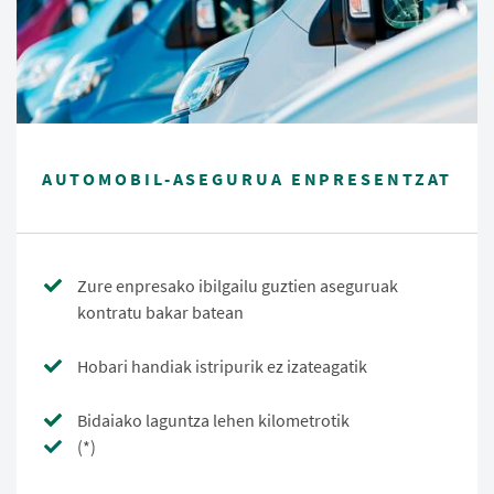
AUTOMOBIL-ASEGURUA ENPRESENTZAT
Zure enpresako ibilgailu guztien aseguruak
kontratu bakar batean
Hobari handiak istripurik ez izateagatik
Bidaiako laguntza lehen kilometrotik
(*)