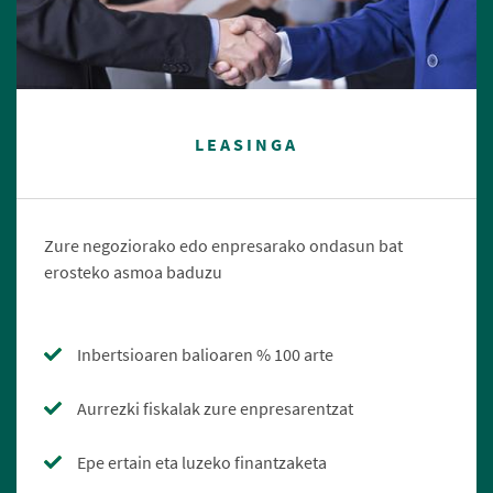
LEASINGA
Zure negoziorako edo enpresarako ondasun bat
erosteko asmoa baduzu
Inbertsioaren balioaren % 100 arte
Aurrezki fiskalak zure enpresarentzat
Epe ertain eta luzeko finantzaketa