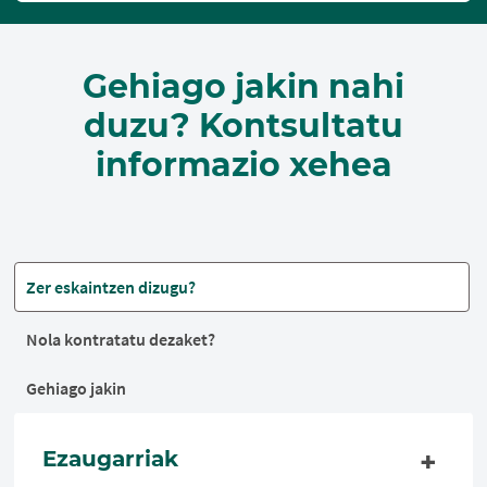
Gehiago jakin nahi
duzu? Kontsultatu
informazio xehea
Zer eskaintzen dizugu?
Nola kontratatu dezaket?
Gehiago jakin
Ezaugarriak