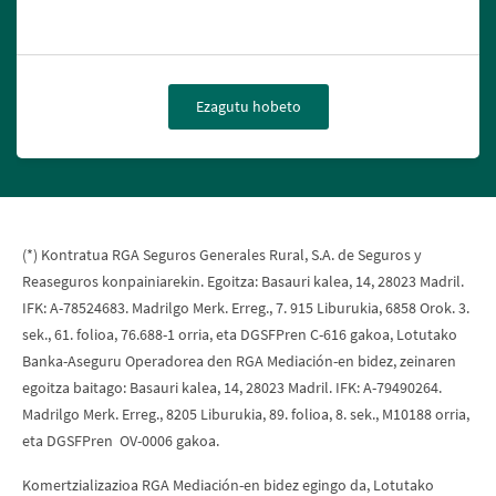
Ezagutu hobeto
(*) Kontratua RGA Seguros Generales Rural, S.A. de Seguros y
Reaseguros konpainiarekin. Egoitza: Basauri kalea, 14, 28023 Madril.
IFK: A-78524683. Madrilgo Merk. Erreg., 7. 915 Liburukia, 6858 Orok. 3.
sek., 61. folioa, 76.688-1 orria, eta DGSFPren C-616 gakoa, Lotutako
Banka-Aseguru Operadorea den RGA Mediación-en bidez, zeinaren
egoitza baitago: Basauri kalea, 14, 28023 Madril. IFK: A-79490264.
Madrilgo Merk. Erreg., 8205 Liburukia, 89. folioa, 8. sek., M10188 orria,
eta DGSFPren OV-0006 gakoa.
Komertzializazioa RGA Mediación-en bidez egingo da, Lotutako