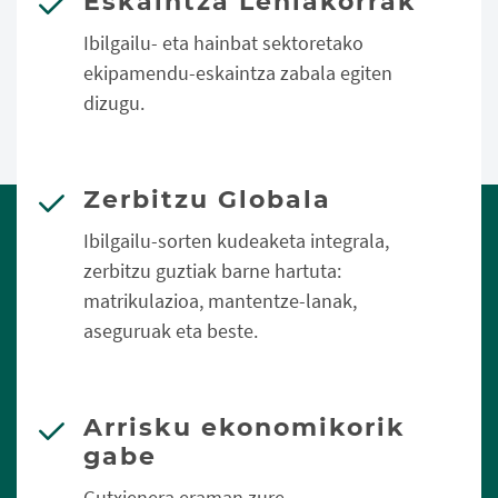
Eskaintza Lehiakorrak
Ibilgailu- eta hainbat sektoretako
ekipamendu-eskaintza zabala egiten
dizugu.
Zerbitzu Globala
Ibilgailu-sorten kudeaketa integrala,
zerbitzu guztiak barne hartuta:
matrikulazioa, mantentze-lanak,
aseguruak eta beste.
Arrisku ekonomikorik
gabe
Gutxienera eraman zure