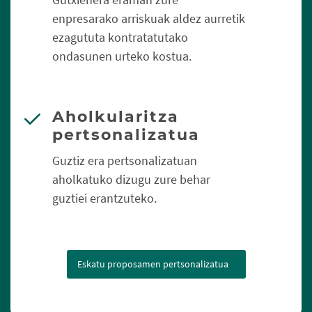
enpresarako arriskuak aldez aurretik
ezagututa kontratatutako
ondasunen urteko kostua.
Aholkularitza
pertsonalizatua
Guztiz era pertsonalizatuan
aholkatuko dizugu zure behar
guztiei erantzuteko.
Eskatu proposamen pertsonalizatua