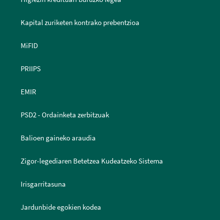
Kapital zuriketen kontrako prebentzioa
MiFID
PRIIPS
EMIR
PSD2 - Ordainketa zerbitzuak
Balioen gaineko araudia
Zigor-legediaren Betetzea Kudeatzeko Sistema
Irisgarritasuna
Jardunbide egokien kodea