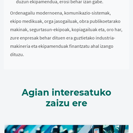
duzun ekipamendua, erosi behar izan gabe.
Ordenagailu modernoena, komunikazio-sistemak,
ekipo medikuak, orga jasogailuak, obra publikoetarako
makinak, segurtasun-ekipoak, kopiagailuak eta, oro har,
zure enpresak behar dituen era guztietako industria-
makineria eta ekipamenduak finantzatu ahal izango
dituzu.
Agian interesatuko
zaizu ere