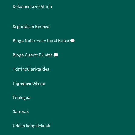
Dokumentazio Ataria
Segurtasun Bermea
Bloga Nafarroako Rural Kutxa
Bloga Gizarte Ekintza
Txirrindulari-taldea
Higiezinen Ataria
Enplegua
Sarrerak
Udako kanpalekuak