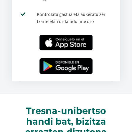
Kontrolatu gastua eta aukeratu zer
txartelekin ordaindu une oro
Tresna-unibertso
handi bat, bizitza