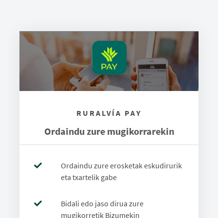
RURALVÍA PAY
Ordaindu zure mugikorrarekin
Ordaindu zure erosketak eskudirurik
eta txartelik gabe
Bidali edo jaso dirua zure
mugikorretik Bizumekin