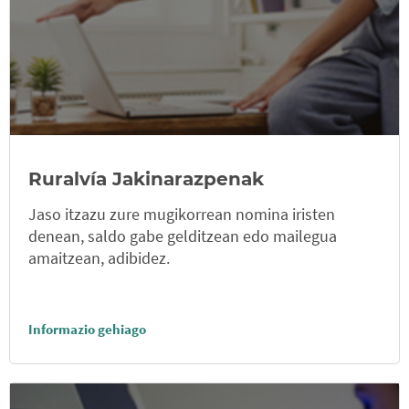
Ruralvía Jakinarazpenak
Jaso itzazu zure mugikorrean nomina iristen
denean, saldo gabe gelditzean edo mailegua
amaitzean, adibidez.
Informazio gehiago