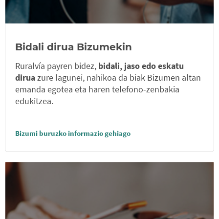
Bidali dirua Bizumekin
Ruralvía payren bidez,
bidali, jaso edo eskatu
dirua
zure lagunei, nahikoa da biak Bizumen altan
emanda egotea eta haren telefono-zenbakia
edukitzea.
Bizumi buruzko informazio gehiago