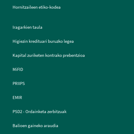
Hornitzaileen etiko-kodea
Iragarkien taula
Higiezin kredituari buruzko legea
Kapital zuriketen kontrako prebentzioa
MiFID
PRIIPS
EMIR
PSD2 - Ordainketa zerbitzuak
Balioen gaineko araudia