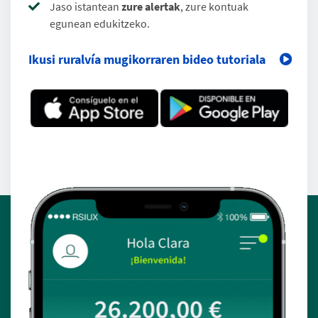
Jaso istantean
zure alertak
, zure kontuak
egunean edukitzeko.
Ikusi ruralvía mugikorraren bideo tutoriala