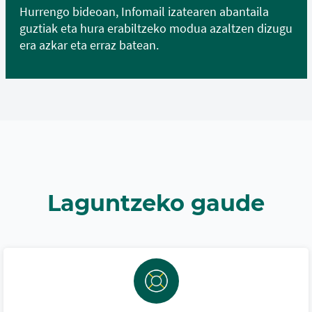
Hurrengo bideoan, Infomail izatearen abantaila
guztiak eta hura erabiltzeko modua azaltzen dizugu
era azkar eta erraz batean.
Laguntzeko gaude