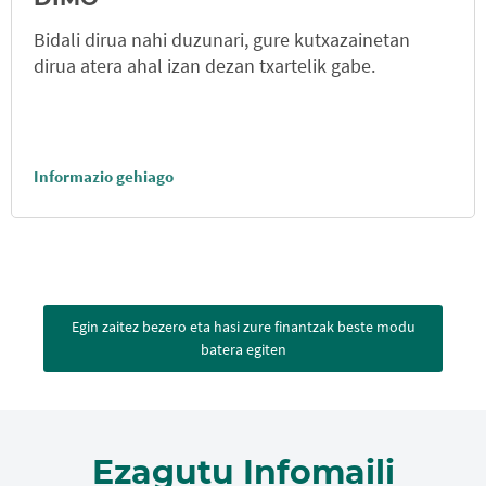
Bidali dirua nahi duzunari, gure kutxazainetan
dirua atera ahal izan dezan txartelik gabe.
Informazio gehiago
Egin zaitez bezero eta hasi zure finantzak beste modu
batera egiten
Ezagutu Infomaili