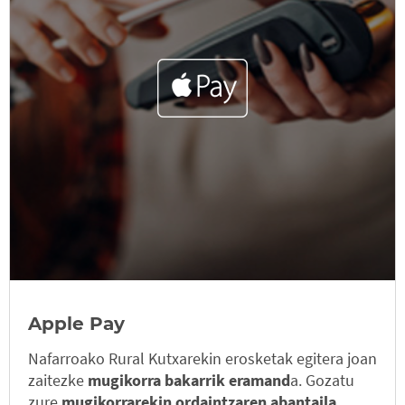
Apple Pay
Nafarroako Rural Kutxarekin erosketak egitera joan
zaitezke
mugikorra bakarrik eramand
a. Gozatu
zure
mugikorrarekin ordaintzaren abantaila