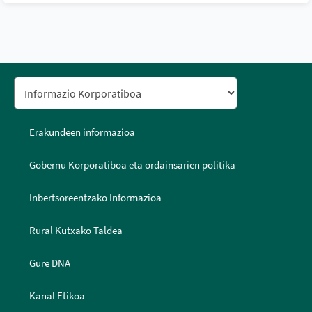
Erakundeen informazioa
Gobernu Korporatiboa eta ordainsarien politika
Inbertsoreentzako Informazioa
Rural Kutxako Taldea
Gure DNA
Kanal Etikoa