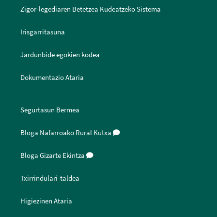
Zigor-legediaren Betetzea Kudeatzeko Sistema
Irisgarritasuna
Jardunbide egokien kodea
Dokumentazio Ataria
Segurtasun Bermea
Bloga Nafarroako Rural Kutxa
Bloga Gizarte Ekintza
Txirrindulari-taldea
Higiezinen Ataria