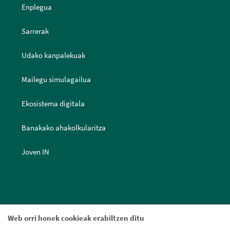
Enplegua
Sarrerak
Udako kanpalekuak
Mailegu simulagailua
Ekosistema digitala
Banakako ahakolkularitza
Joven IN
Web orri honek cookieak erabiltzen ditu