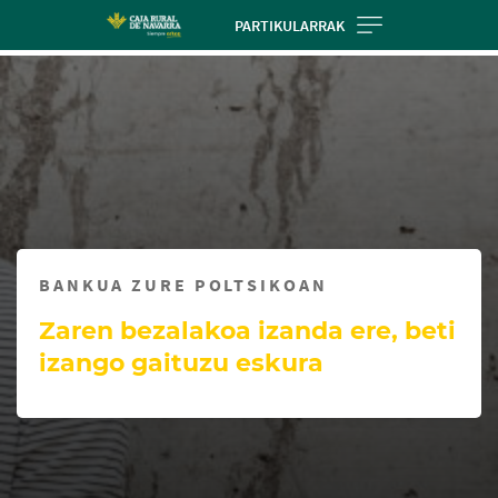
Skip
PARTIKULARRAK
to
Cargando
main
contenido,
contentt
por
favor
espere...
BANKUA ZURE POLTSIKOAN
Zaren bezalakoa izanda ere, beti
izango gaituzu eskura