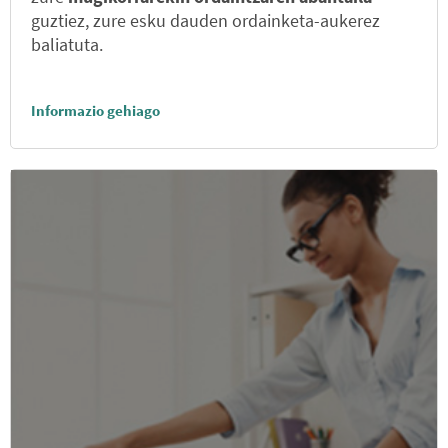
guztiez, zure esku dauden ordainketa-aukerez
baliatuta.
Informazio gehiago