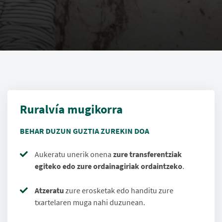
Ruralvía mugikorra
BEHAR DUZUN GUZTIA ZUREKIN DOA
Aukeratu unerik onena
zure transferentziak
egiteko edo zure ordainagiriak ordaintzeko
.
Atzeratu
zure erosketak edo handitu zure
txartelaren muga nahi duzunean.