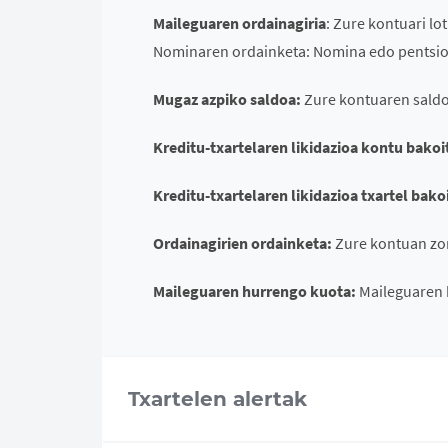
Maileguaren ordainagiria
: Zure kontuari l
Nominaren ordainketa: Nomina edo pentsio
Mugaz azpiko saldoa:
Zure kontuaren saldo
Kreditu-txartelaren likidazioa kontu bakoi
Kreditu-txartelaren likidazioa txartel bako
Ordainagirien ordainketa:
Zure kontuan zor
Maileguaren hurrengo kuota:
Maileguaren 
Txartelen alertak