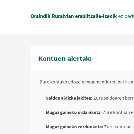
Oraindik Ruralvían erabiltzaile-izenik
ez bad
Kontuen alertak:
Zure kontuko edozein mugimenduren berri em
Saldoa aldizka jakitea:
Zure saldoaren berr
Mugaz gaineko ordainketa
: Zure kontuan e
Mugaz gaineko zordunketa:
Zure kontuan e