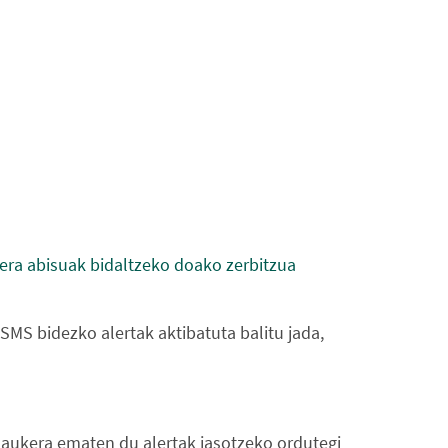
rera abisuak bidaltzeko doako zerbitzua
SMS bidezko alertak aktibatuta balitu jada,
k aukera ematen du alertak jasotzeko ordutegi