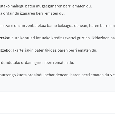
otutako mailegu baten mugaegunaren berri ematen du.
a ordaindu izanaren berri ematen du.
a ezarri duzun zenbatekoa baino txikiagoa denean, haren berri em
tzeko:
Zure kontuari lotutako kreditu-txartel guztien likidazioen b
itzeko:
Txartel jakin baten likidazioaren berri ematen du.
dundutako ordainagirien berri ematen du.
hurrengo kuota ordaindu behar denean, haren berri ematen du 5 