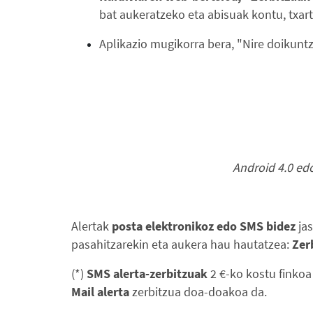
bat aukeratzeko eta abisuak kontu, txart
Aplikazio mugikorra bera, "Nire doikunt
Android 4.0 edo
Alertak
posta elektronikoz edo SMS
bidez
ja
pasahitzarekin eta aukera hau hautatzea:
Zerb
(*)
SMS alerta-zerbitzuak
2 €-ko kostu finkoa
Mail alerta
zerbitzua doa-doakoa da.