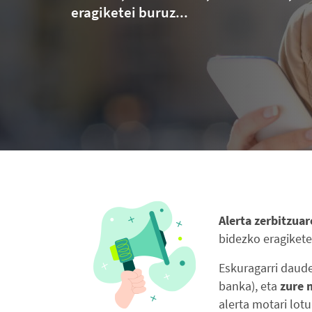
eragiketei buruz...
Alerta zerbitzua
bidezko eragiketei
Eskuragarri daude
banka), eta
zure 
alerta motari lo