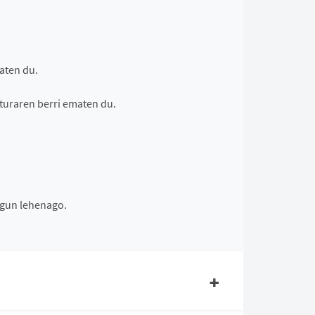
aten du.
aturaren berri ematen du.
egun lehenago.