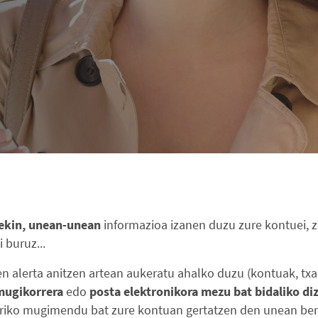
rekin, unean-unean
informazioa izanen duzu zure kontuei, zo
 buruz...
n alerta anitzen artean aukeratu ahalko duzu (kontuak, txart
mugikorrera
edo
posta elektronikora mezu bat bidaliko di
turiko mugimendu bat zure kontuan gertatzen den unean ber