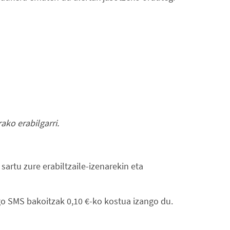
ako erabilgarri.
sartu zure erabiltzaile-izenarekin eta
go SMS bakoitzak 0,10 €-ko kostua izango du.