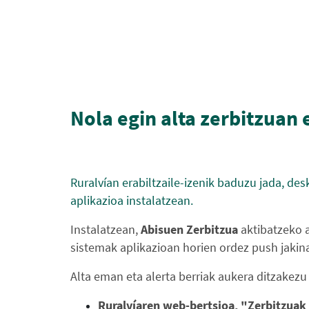
Nola egin alta zerbitzuan 
Ruralvían erabiltzaile-izenik baduzu jada, de
aplikazioa instalatzean.
Instalatzean,
Abisuen Zerbitzua
aktibatzeko a
sistemak aplikazioan horien ordez push jakin
Alta eman eta alerta berriak aukera ditzakez
Ruralvíaren web-bertsioa, "Zerbitzuak