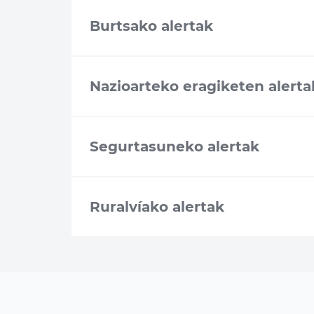
Burtsako alertak
Nazioarteko eragiketen alerta
Segurtasuneko alertak
Ruralvíako alertak