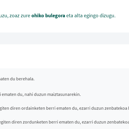
uzu, zoaz zure
ohiko bulegora
eta alta egingo dizugu.
aten du berehala.
i ematen du, nahi duzun maiztasunarekin.
giten diren ordainketen berri ematen du, ezarri duzun zenbatekoa
giten diren zordunketen berri ematen du, ezarri duzun zenbateko