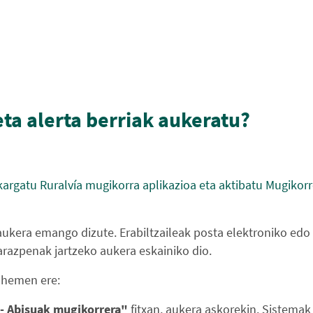
eta alerta berriak aukeratu?
skargatu Ruralvía mugikorra aplikazioa eta aktibatu Mugikor
ukera emango dizute. Erabiltzaileak posta elektroniko edo 
arazpenak jartzeko aukera eskainiko dio.
u hemen ere:
 - Abisuak mugikorrera"
fitxan, aukera askorekin. Sistema