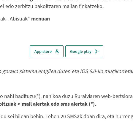
el edo zerbitzu bakoitzaren mailan finkatzeko.
zak - Abisuak"
menuan
App store
Google play
 gorako sistema eragilea duten eta IOS 6.0-ko mugikorretar
so nahi badituzu(*), nahikoa duzu Ruralvíaren web-bertsiora 
itzuak > mail alertak edo sms alertak
(*).
 du sei hilean behin. Lehen 20 SMSak doan dira, eta hurren