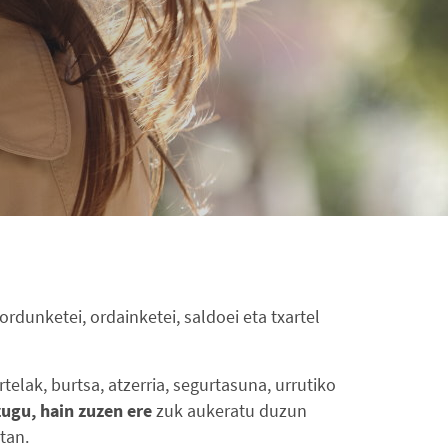
rdunketei, ordainketei, saldoei eta txartel
elak, burtsa, atzerria, segurtasuna, urrutiko
zugu, hain zuzen ere
zuk aukeratu duzun
tan.