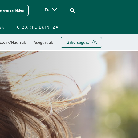
Eu
Vinculo - Buscar en la web
eroen sarbidea
AK
GIZARTE EKINTZA
zteak/Haurrak
Aseguruak
Zibersegur..