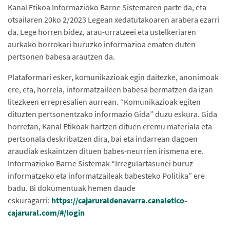
Kanal Etikoa Informazioko Barne Sistemaren parte da, eta
otsailaren 20ko 2/2023 Legean xedatutakoaren arabera ezarri
da. Lege horren bidez, arau-urratzeei eta ustelkeriaren
aurkako borrokari buruzko informazioa ematen duten
pertsonen babesa arautzen da.
Plataformari esker, komunikazioak egin daitezke, anonimoak
ere, eta, horrela, informatzaileen babesa bermatzen da izan
litezkeen errepresalien aurrean. “Komunikazioak egiten
dituzten pertsonentzako informazio Gida” duzu eskura. Gida
horretan, Kanal Etikoak hartzen dituen eremu materiala eta
pertsonala deskribatzen dira, bai eta indarrean dagoen
araudiak eskaintzen dituen babes-neurrien irismena ere.
Informazioko Barne Sistemak “Irregulartasunei buruz
informatzeko eta informatzaileak babesteko Politika” ere
badu. Bi dokumentuak hemen daude
eskuragarri:
https://cajaruraldenavarra.canaletico-
cajarural.com/#/login