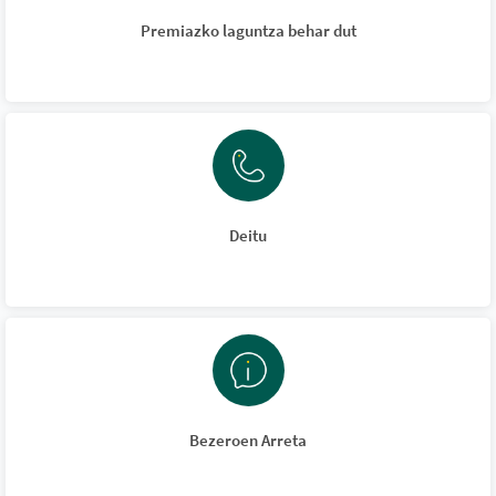
Premiazko laguntza behar dut
Deitu
Bezeroen Arreta