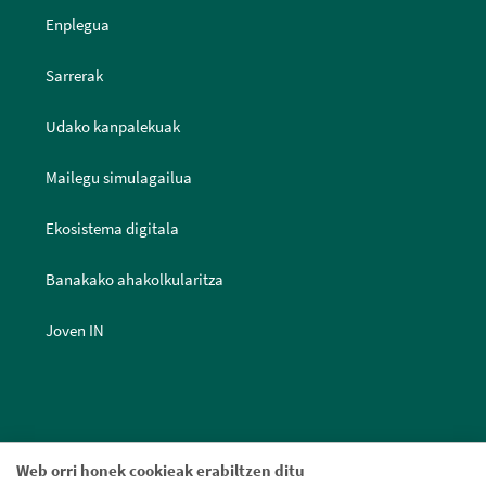
Enplegua
Sarrerak
Udako kanpalekuak
Mailegu simulagailua
Ekosistema digitala
Banakako ahakolkularitza
Joven IN
Web orri honek cookieak erabiltzen ditu