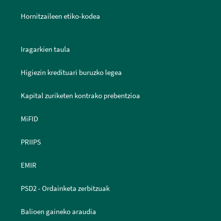
Hornitzaileen etiko-kodea
Iragarkien taula
Higiezin kredituari buruzko legea
Kapital zuriketen kontrako prebentzioa
MiFID
PRIIPS
EMIR
PSD2 - Ordainketa zerbitzuak
Balioen gaineko araudia