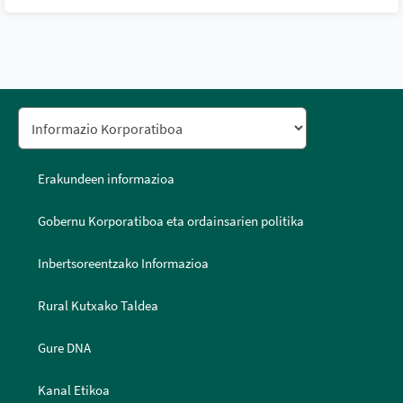
Erakundeen informazioa
Gobernu Korporatiboa eta ordainsarien politika
Inbertsoreentzako Informazioa
Rural Kutxako Taldea
Gure DNA
Kanal Etikoa