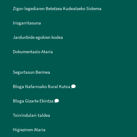
Zigor-legediaren Betetzea Kudeatzeko Sistema
Irisgarritasuna
Jardunbide egokien kodea
Dokumentazio Ataria
Segurtasun Bermea
Bloga Nafarroako Rural Kutxa
Bloga Gizarte Ekintza
Txirrindulari-taldea
Higiezinen Ataria