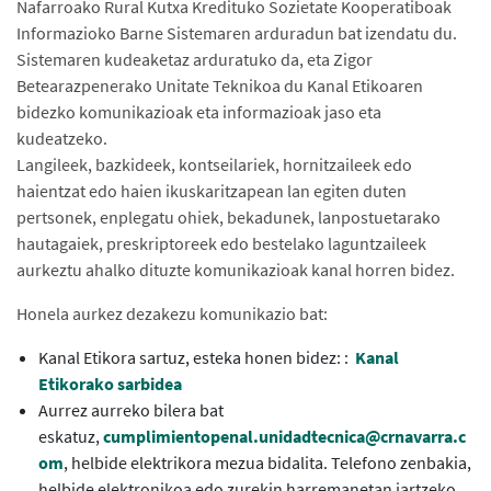
Nafarroako Rural Kutxa Kredituko Sozietate Kooperatiboak
Informazioko Barne Sistemaren arduradun bat izendatu du.
Sistemaren kudeaketaz arduratuko da, eta Zigor
Betearazpenerako Unitate Teknikoa du Kanal Etikoaren
bidezko komunikazioak eta informazioak jaso eta
kudeatzeko.
Langileek, bazkideek, kontseilariek, hornitzaileek edo
haientzat edo haien ikuskaritzapean lan egiten duten
pertsonek, enplegatu ohiek, bekadunek, lanpostuetarako
hautagaiek, preskriptoreek edo bestelako laguntzaileek
aurkeztu ahalko dituzte komunikazioak kanal horren bidez.
Honela aurkez dezakezu komunikazio bat:
Kanal Etikora sartuz, esteka honen bidez: :
Kanal
Etikorako sarbidea
Aurrez aurreko bilera bat
eskatuz,
cumplimientopenal.unidadtecnica@crnavarra.c
om
, helbide elektrikora mezua bidalita. Telefono zenbakia,
helbide elektronikoa edo zurekin harremanetan jartzeko