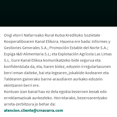
Ongi etorri Nafarroako Rural Kutxa Kredituko Sozietate
Kooperatiboaren Kanal Etikora. Hauena ere bada: Informes y
Gestiones Generales S.A.; Promoción Estable del Norte S.A.;
Espiga I&D Alimentaria S.L; eta Explotación Agrícola Las Limas
S.L. Gure Kanal Etikoa komunikatzeko bide segurua eta
konfidentziala da, eta, haren bidez, edozein irregulartasunen
berri eman daiteke, bai eta legearen, jokabide-kodearen eta
Taldearen gainerako barne-araudiaren aurkako edozein
ekintzaren berri ere.
Kontuan izan kanal hau ez dela egokia bezeroen kexak edo
erreklamazioak aurkezteko. Horretarako, bezeroarentzako
arreta-zerbitzura jo behar da:
atencion.cliente@crnavarra.com