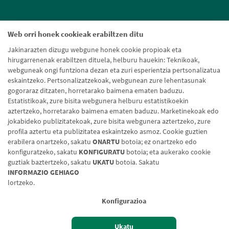
Web orri honek cookieak erabiltzen ditu
Jakinarazten dizugu webgune honek cookie propioak eta
hirugarrenenak erabiltzen dituela, helburu hauekin: Teknikoak,
webguneak ongi funtziona dezan eta zuri esperientzia pertsonalizatua
eskaintzeko. Pertsonalizatzekoak, webgunean zure lehentasunak
gogoraraz ditzaten, horretarako baimena ematen baduzu.
Estatistikoak, zure bisita webgunera helburu estatistikoekin
aztertzeko, horretarako baimena ematen baduzu. Marketinekoak edo
jokabideko publizitatekoak, zure bisita webgunera aztertzeko, zure
profila aztertu eta publizitatea eskaintzeko asmoz. Cookie guztien
erabilera onartzeko, sakatu
ONARTU
botoia; ez onartzeko edo
konfiguratzeko, sakatu
KONFIGURATU
botoia; eta aukerako cookie
guztiak baztertzeko, sakatu
UKATU
botoia. Sakatu
Lege-oharra
Cookien politika
Datuen babesa
Aldaketa-motak
INFORMAZIO GEHIAGO
lortzeko.
© Caja Rural de Navarra, 2026. Eskubide guztiak erreserbatuak.
Konfigurazioa
Ukatu