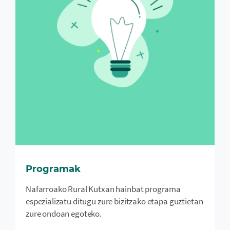
Programak
Nafarroako Rural Kutxan hainbat programa
espezializatu ditugu zure bizitzako etapa guztietan
zure ondoan egoteko.