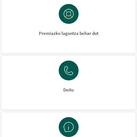
Premiazko laguntza behar dut
Deitu