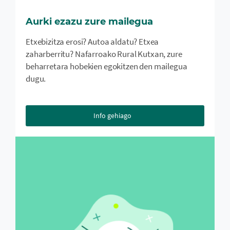
Aurki ezazu zure mailegua
Etxebizitza erosi? Autoa aldatu? Etxea
zaharberritu? Nafarroako Rural Kutxan, zure
beharretara hobekien egokitzen den mailegua
dugu.
Info gehiago