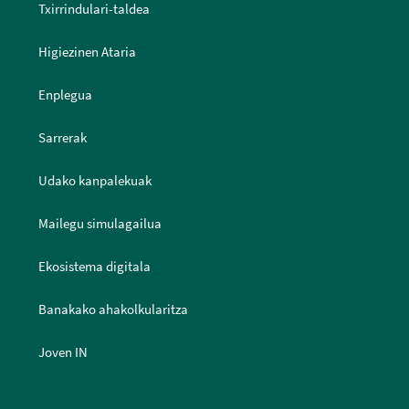
Txirrindulari-taldea
Higiezinen Ataria
Enplegua
Sarrerak
Udako kanpalekuak
Mailegu simulagailua
Ekosistema digitala
Banakako ahakolkularitza
Joven IN