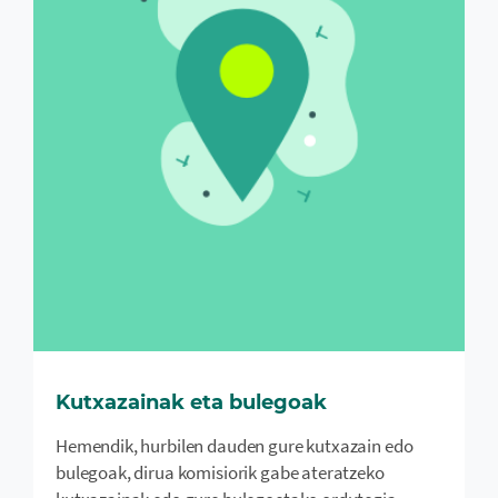
Kutxazainak eta bulegoak
Hemendik, hurbilen dauden gure kutxazain edo
bulegoak, dirua komisiorik gabe ateratzeko