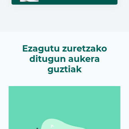
Ezagutu zuretzako
ditugun aukera
guztiak