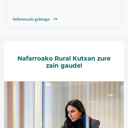
Informazio gehiago
Nafarroako Rural Kutxan zure
zain gaude!