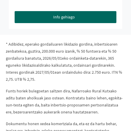
Info gehiago
* Adibidez, eperako gordailuaren likidazio gordina, inbertsioaren
zenbatekoa, guztira, 200.000 euro izanik, % 50 funtsera eta % 50
gordailura banatuta, 2026/05/01eko ordainketa-datarekin, 365
eguneko likidazioaldirako kalkulatuta, ordainsari gordinarekin.
Interes gordinak 2027/05/01ean ordainduko dira: 2.750 euro. ITN %
2,75. UTB % 2,75.
Funts horiek bulegoetan saltzen dira, Nafarroako Rural Kutxako
aditu baten aholkuak jaso ostean. Kontratatu baino lehen, egokita-
sun-testa egiten da, baita inbertsio-proposamen pertsonalizatua
ere, bezeroarentzako aukerarik onena hautatzearren.
Dokumentu honen xedea komertziala da, eta ez da hartu behar,
inolaz ere, inbertsio-arloko proposamentzat, kontratatzeko