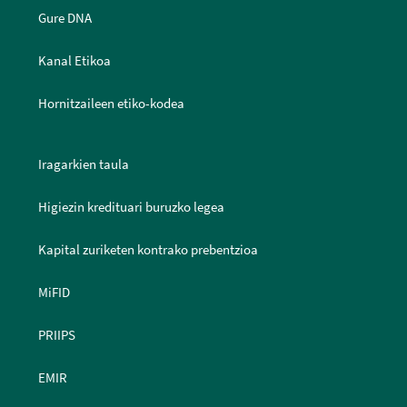
Gure DNA
Kanal Etikoa
Hornitzaileen etiko-kodea
Iragarkien taula
Higiezin kredituari buruzko legea
Kapital zuriketen kontrako prebentzioa
MiFID
PRIIPS
EMIR