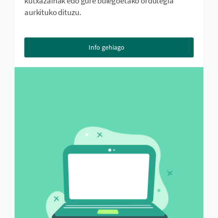
kutxazainak edo gure bulegoetako ordutegia
aurkituko dituzu.
Info gehiago