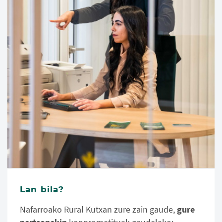
Lan bila?
Nafarroako Rural Kutxan zure zain gaude,
gure