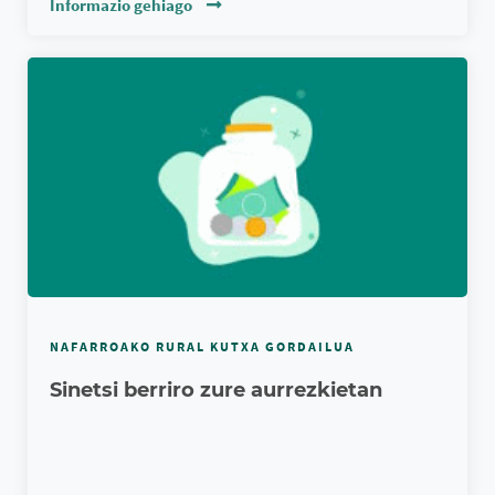
Informazio gehiago
NAFARROAKO RURAL KUTXA GORDAILUA
Sinetsi berriro zure aurrezkietan