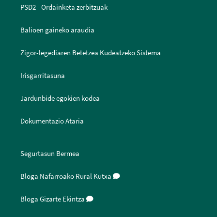
PSD2 - Ordainketa zerbitzuak
Balioen gaineko araudia
Zigor-legediaren Betetzea Kudeatzeko Sistema
Irisgarritasuna
Jardunbide egokien kodea
Dokumentazio Ataria
Segurtasun Bermea
Bloga Nafarroako Rural Kutxa
Bloga Gizarte Ekintza