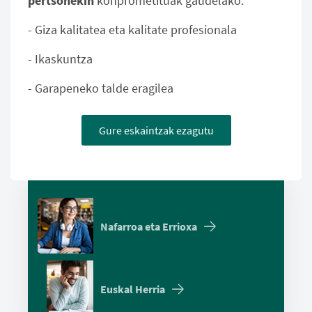
pertsonekin
konprometituak gaudelako:
- Giza kalitatea eta kalitate profesionala
- Ikaskuntza
- Garapeneko talde eragilea
Gure eskaintzak ezagutu
Nafarroa eta Errioxa
Euskal Herria