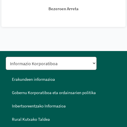
Bezeroen Arreta
Erakundeen informazioa
Gobernu Korporatiboa eta ordainsarien politika
Inbertsoreentzako Informazioa
Rural Kutxako Taldea