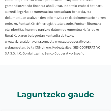
gomendiotzat edo ﬁnantza-aholkutzat. Inbertsio-erabaki bat hartu
aurretik legezko dokumentazioa kontsultatu behar da, eta
dokumentuan azaltzen den informazioa ez da dokumentazio horren
ordezko. Funtsak CNMVn erregistratuta daude. Funtsen liburuxka
eta inbertitzailearen oinarrizko datuen dokumentua Nafarroako
Rural Kutxaren bulegoetan kontsulta daitezke,
www.cajaruraldenavarra.com, eta www.gescooperativo.es,
webguneetan, baita CNMVn ere. Kudeatzailea: GES-COOPERATIVO
S.A.S.G.I.I.C. Gordailuzaina: Banco Cooperativo Español.
Laguntzeko gaude