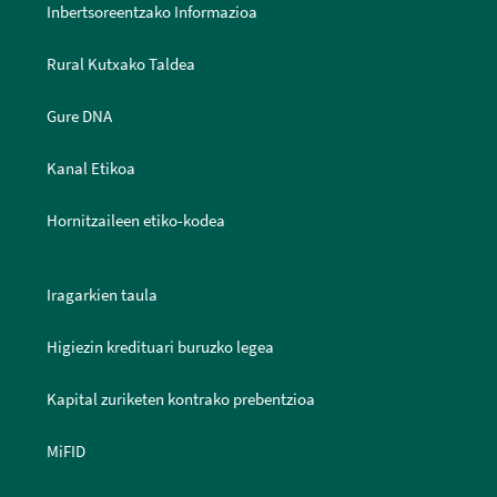
Inbertsoreentzako Informazioa
Rural Kutxako Taldea
Gure DNA
Kanal Etikoa
Hornitzaileen etiko-kodea
Iragarkien taula
Higiezin kredituari buruzko legea
Kapital zuriketen kontrako prebentzioa
MiFID