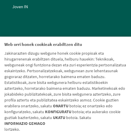
Joven IN
Web orri honek cookieak erabiltzen ditu
Jakinarazten dizugu webgune honek cookie propioak eta
hirugarrenenak erabiltzen dituela, helburu hauekin: Teknikoak,
webguneak ongi funtziona dezan eta zuri esperientzia pertsonalizatua
eskaintzeko. Pertsonalizatzekoak, webgunean zure lehentasunak
gogoraraz ditzaten, horretarako baimena ematen baduzu.
Estatistikoak, zure bisita webgunera helburu estatistikoekin
aztertzeko, horretarako baimena ematen baduzu. Marketinekoak edo
jokabideko publizitatekoak, zure bisita webgunera aztertzeko, zure
profila aztertu eta publizitatea eskaintzeko asmoz. Cookie guztien
erabilera onartzeko, sakatu
ONARTU
botoia; ez onartzeko edo
konfiguratzeko, sakatu
KONFIGURATU
botoia; eta aukerako cookie
guztiak baztertzeko, sakatu
UKATU
botoia. Sakatu
Lege-oharra
Cookien politika
Datuen babesa
Aldaketa-motak
INFORMAZIO GEHIAGO
lortzeko.