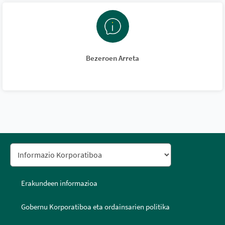
Bezeroen Arreta
Erakundeen informazioa
Gobernu Korporatiboa eta ordainsarien politika