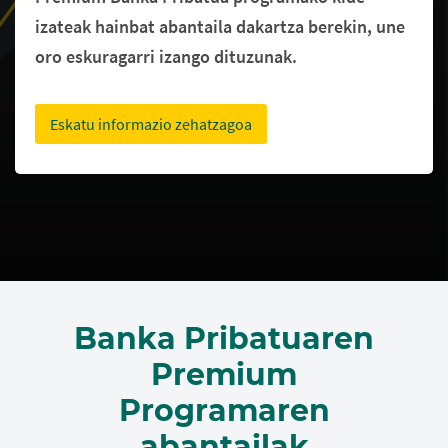
izateak hainbat abantaila dakartza berekin, une
oro eskuragarri izango dituzunak.
Eskatu informazio zehatzagoa
Banka Pribatuaren
Premium
Programaren
abantailak