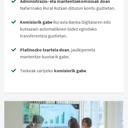
Administrazio- eta mantentzekomisioak doan
Nafarroako Rural Kutxan dituzun kontu guztietan.
Komisiorik gabe
Ruravía Banka Digitalaren edo
kutxazain automatikoen bidez egindako
transferentzia guztietan.
Platinozko txartela doan
, jaulkipeneta
mantentze-kuotarik gabe.
Txekeak sartzeko
komisiorik gabe
.