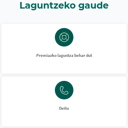
Laguntzeko gaude
Premiazko laguntza behar dut
Deitu