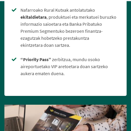
Nafarroako Rural Kutxak antolatutako
ekitaldietara
, produktuei eta merkatuei buruzko
informazio saioetara eta Banka Pribatuko
Premium Segmentuko bezeroen finantza-
ezagutzak hobetzeko prestakuntza
ekintzetara doan sartzea.
“Priority Pass”
zerbitzua, mundu osoko
aireportuetako VIP aretoetara doan sartzeko
aukera ematen duena.