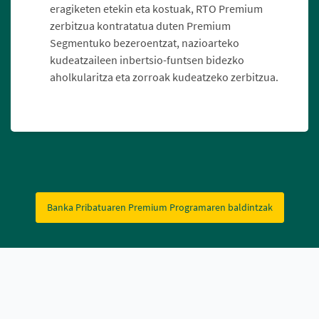
eragiketen etekin eta kostuak, RTO Premium
zerbitzua kontratatua duten Premium
Segmentuko bezeroentzat, nazioarteko
kudeatzaileen inbertsio-funtsen bidezko
aholkularitza eta zorroak kudeatzeko zerbitzua.
Banka Pribatuaren Premium Programaren baldintzak