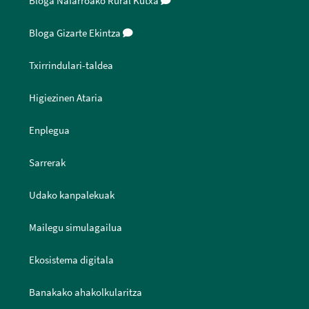
Bloga Nafarroako Rural Kutxa
Bloga Gizarte Ekintza
Txirrindulari-taldea
Higiezinen Ataria
Enplegua
Sarrerak
Udako kanpalekuak
Mailegu simulagailua
Ekosistema digitala
Banakako ahakolkularitza