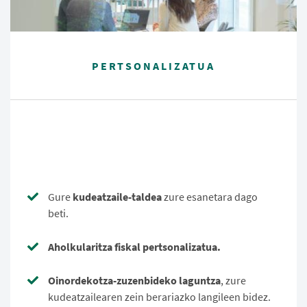
PERTSONALIZATUA
Gure
kudeatzaile-taldea
zure esanetara dago
beti.
Aholkularitza fiskal pertsonalizatua.
Oinordekotza-zuzenbideko laguntza
, zure
kudeatzailearen zein berariazko langileen bidez.