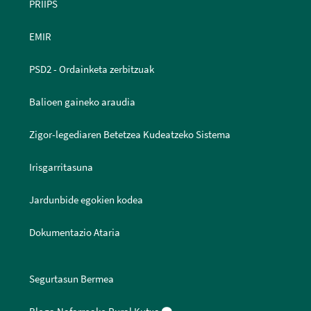
PRIIPS
EMIR
PSD2 - Ordainketa zerbitzuak
Balioen gaineko araudia
Zigor-legediaren Betetzea Kudeatzeko Sistema
Irisgarritasuna
Jardunbide egokien kodea
Dokumentazio Ataria
Segurtasun Bermea