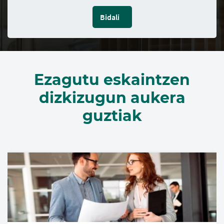
Bidali
Ezagutu eskaintzen
dizkizugun aukera
guztiak