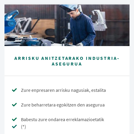
ARRISKU ANITZETARAKO INDUSTRIA-
ASEGURUA
Zure enpresaren arrisku nagusiak, estalita
Zure beharretara egokitzen den asegurua
Babestu zure ondarea erreklamazioetatik
(*)