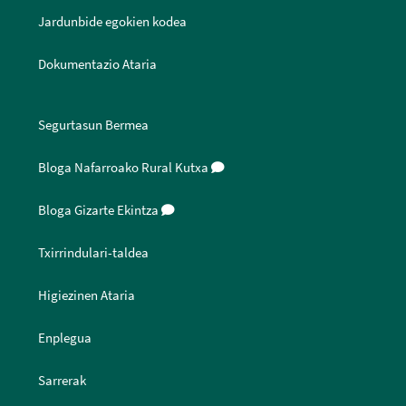
Jardunbide egokien kodea
Dokumentazio Ataria
Segurtasun Bermea
Bloga Nafarroako Rural Kutxa
Bloga Gizarte Ekintza
Txirrindulari-taldea
Higiezinen Ataria
Enplegua
Sarrerak