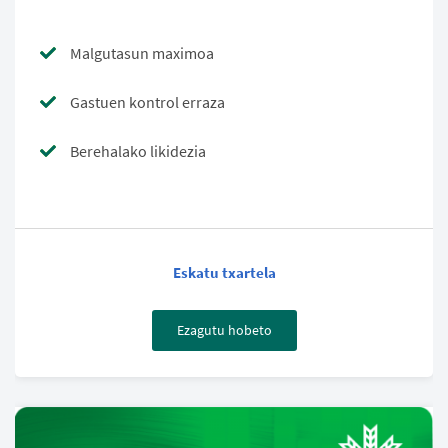
Malgutasun maximoa
Gastuen kontrol erraza
Berehalako likidezia
Eskatu txartela
Ezagutu hobeto