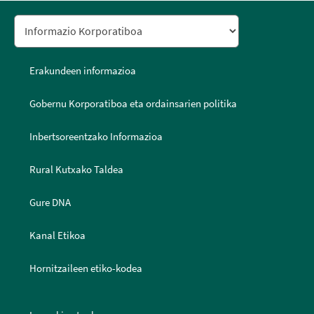
Erakundeen informazioa
Gobernu Korporatiboa eta ordainsarien politika
Inbertsoreentzako Informazioa
Rural Kutxako Taldea
Gure DNA
Kanal Etikoa
Hornitzaileen etiko-kodea