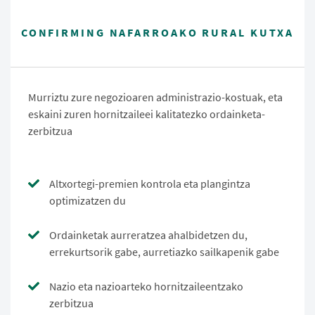
CONFIRMING NAFARROAKO RURAL KUTXA
Murriztu zure negozioaren administrazio-kostuak, eta
eskaini zuren hornitzaileei kalitatezko ordainketa-
zerbitzua
Altxortegi-premien kontrola eta plangintza
optimizatzen du
Ordainketak aurreratzea ahalbidetzen du,
errekurtsorik gabe, aurretiazko sailkapenik gabe
Nazio eta nazioarteko hornitzaileentzako
zerbitzua