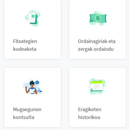
Fitxategien
Ordainagiriak eta
kudeaketa
zergak ordaindu
Mugaegunen
Eragiketen
kontsulta
historikoa