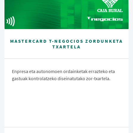
MASTERCARD T-NEGOCIOS ZORDUNKETA
TXARTELA
Enpresa eta autonomoen ordainketak errazteko eta
gastuak kontrolatzeko diseinatutako zor-txartela.