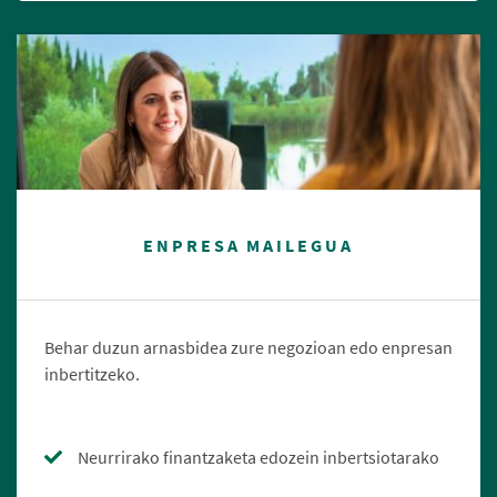
ENPRESA MAILEGUA
Behar duzun arnasbidea zure negozioan edo enpresan
inbertitzeko.
Neurrirako finantzaketa edozein inbertsiotarako