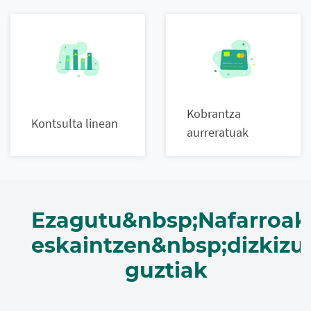
Kobrantza
Kontsulta linean
aurreratuak
Ezagutu&nbsp;Nafarroak
eskaintzen&nbsp;dizkiz
guztiak