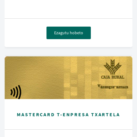
Ezagutu hobeto
MASTERCARD T-ENPRESA TXARTELA