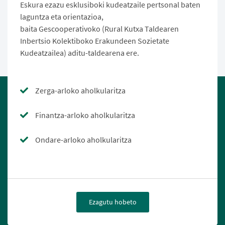
Eskura ezazu esklusiboki kudeatzaile pertsonal baten
laguntza eta orientazioa,
baita Gescooperativoko (Rural Kutxa Taldearen
Inbertsio Kolektiboko Erakundeen Sozietate
Kudeatzailea) aditu-taldearena ere.
Zerga-arloko aholkularitza
Finantza-arloko aholkularitza
Ondare-arloko aholkularitza
Ezagutu hobeto