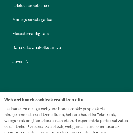
Udako kanpalekuak
Mailegu simulagailua
Ekosistema digitala
Banakako ahakolkularitza
Joven IN
Web orri honek cookieak erabiltzen ditu
Jakinarazten dizugu webgune honek cookie propioak eta
hirugarrenenak erabiltzen dituela, helburu hauekin: Teknikoak,
webguneak ongi funtziona dezan eta zuri esperientzia pertsonalizatua
eskaintzeko. Pertsonalizatzekoak, webgunean zure lehentasunak
gogoraraz ditzaten, horretarako baimena ematen baduzu.