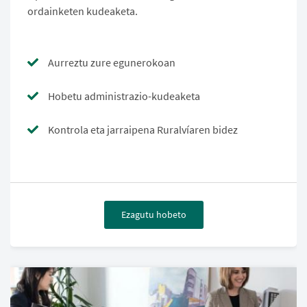
ordainketen kudeaketa.
Aurreztu zure egunerokoan
Hobetu administrazio-kudeaketa
Kontrola eta jarraipena Ruralvíaren bidez
Ezagutu hobeto