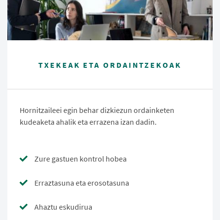
TXEKEAK ETA ORDAINTZEKOAK
Hornitzaileei egin behar dizkiezun ordainketen
kudeaketa ahalik eta errazena izan dadin.
Zure gastuen kontrol hobea
Erraztasuna eta erosotasuna
Ahaztu eskudirua