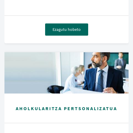
Ezagutu hobeto
AHOLKULARITZA PERTSONALIZATUA