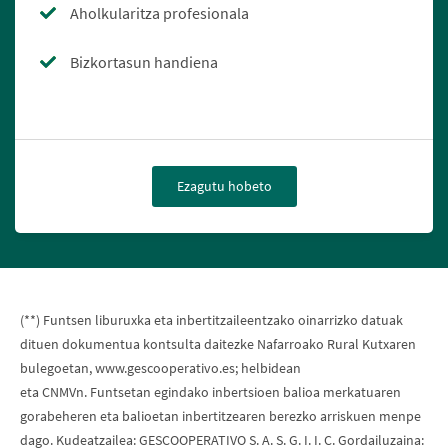
Aholkularitza profesionala
Bizkortasun handiena
Ezagutu hobeto
(**) Funtsen liburuxka eta inbertitzaileentzako oinarrizko datuak
dituen dokumentua kontsulta daitezke Nafarroako Rural Kutxaren
bulegoetan, www.gescooperativo.es; helbidean
eta CNMVn. Funtsetan egindako inbertsioen balioa merkatuaren
gorabeheren eta balioetan inbertitzearen berezko arriskuen menpe
dago. Kudeatzailea: GESCOOPERATIVO S. A. S. G. I. I. C. Gordailuzaina: