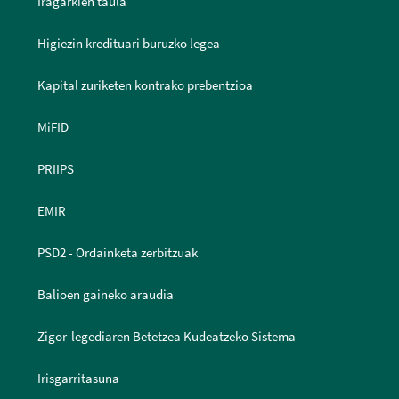
Iragarkien taula
Higiezin kredituari buruzko legea
Kapital zuriketen kontrako prebentzioa
MiFID
PRIIPS
EMIR
PSD2 - Ordainketa zerbitzuak
Balioen gaineko araudia
Zigor-legediaren Betetzea Kudeatzeko Sistema
Irisgarritasuna