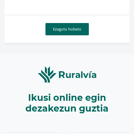
Ezagutu hobeto
Ikusi online egin
dezakezun guztia