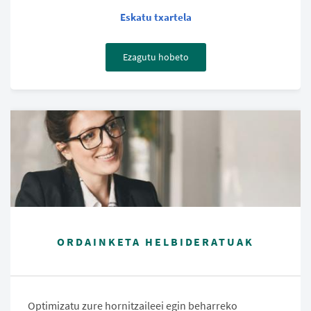
Eskatu txartela
Ezagutu hobeto
ORDAINKETA HELBIDERATUAK
Optimizatu zure hornitzaileei egin beharreko