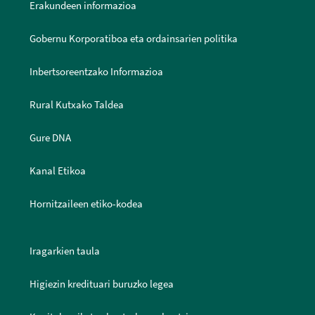
Erakundeen informazioa
Gobernu Korporatiboa eta ordainsarien politika
Inbertsoreentzako Informazioa
Rural Kutxako Taldea
Gure DNA
Kanal Etikoa
Hornitzaileen etiko-kodea
Iragarkien taula
Higiezin kredituari buruzko legea