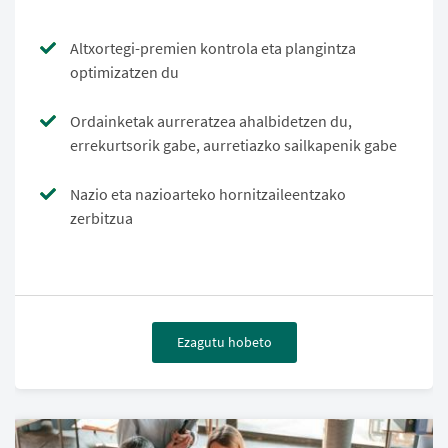
Altxortegi-premien kontrola eta plangintza
optimizatzen du
Ordainketak aurreratzea ahalbidetzen du,
errekurtsorik gabe, aurretiazko sailkapenik gabe
Nazio eta nazioarteko hornitzaileentzako
zerbitzua
Ezagutu hobeto