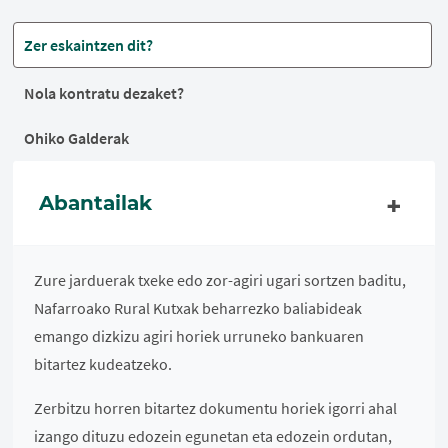
Zer eskaintzen dit?
Nola kontratu dezaket?
Ohiko Galderak
Abantailak
Zure jarduerak txeke edo zor-agiri ugari sortzen baditu,
Nafarroako Rural Kutxak beharrezko baliabideak
emango dizkizu agiri horiek urruneko bankuaren
bitartez kudeatzeko.
Zerbitzu horren bitartez dokumentu horiek igorri ahal
izango dituzu edozein egunetan eta edozein ordutan,