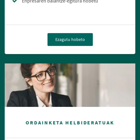
Enpresaren balantze-egitura hobetu
Ezagutu hobeto
ORDAINKETA HELBIDERATUAK