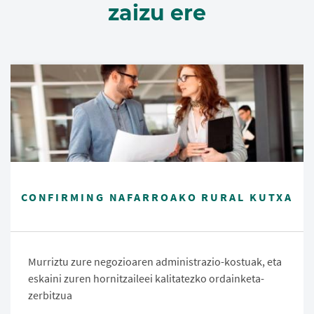
zaizu ere
CONFIRMING NAFARROAKO RURAL KUTXA
Murriztu zure negozioaren administrazio-kostuak, eta
eskaini zuren hornitzaileei kalitatezko ordainketa-
zerbitzua