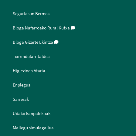
Segurtasun Bermea
Bloga Nafarroako Rural Kutxa
Bloga Gizarte Ekintza
Txirrindulari-taldea
Higiezinen Ataria
Enplegua
Sarrerak
Udako kanpalekuak
Mailegu simulagailua