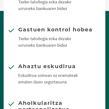
Txeke-taloitegia eska dezake
urruneko bankuaren bidez
Gastuen kontrol hobea
Txeke-taloitegia eska dezake
urruneko bankuaren bidez
Ahaztu eskudirua
Eskudirua soinean ez eramateak
ematen duen segurtasuna
Aholkularitza