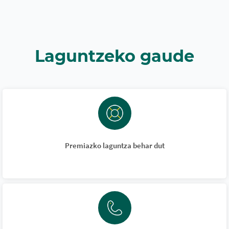
Laguntzeko gaude
Premiazko laguntza behar dut