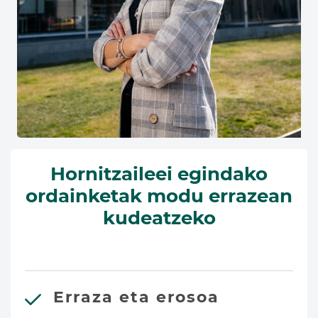
Hornitzaileei egindako
ordainketak modu errazean
kudeatzeko
Erraza eta erosoa