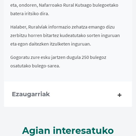
eta, ondoren, Nafarroako Rural Kutxago bulegoetako
batera iritsiko dira.
Halaber, Ruralvíak informazio zehatza emango dizu
zerbitzu horren bitartez kudeatutako sorten inguruan
eta egon daitezken itzulketen inguruan.
Gogoratu zure esku jartzen dugula 250 bulegoz
osatutako bulego-sarea.
Ezaugarriak
Agian interesatuko