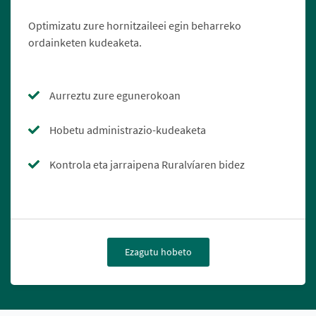
Optimizatu zure hornitzaileei egin beharreko
ordainketen kudeaketa.
Aurreztu zure egunerokoan
Hobetu administrazio-kudeaketa
Kontrola eta jarraipena Ruralvíaren bidez
Ezagutu hobeto