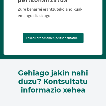
pertsonalizatua
Zure beharrei erantzuteko aholkuak
emango dizkizugu
Eskatu proposamen pertsonalizatua
Gehiago jakin nahi
duzu? Kontsultatu
informazio xehea