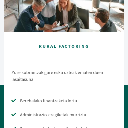
RURAL FACTORING
Zure kobrantzak gure esku uzteak ematen duen
lasaitasuna
Berehalako finantzaketa lortu
Administrazio-eragiketak murriztu