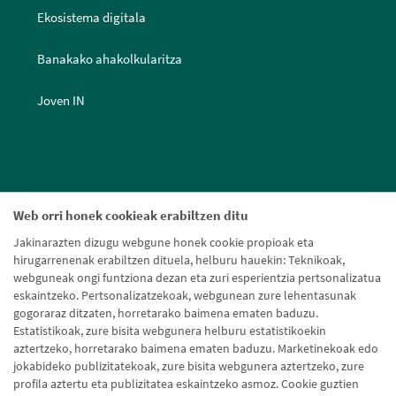
Ekosistema digitala
Banakako ahakolkularitza
Joven IN
Web orri honek cookieak erabiltzen ditu
Jakinarazten dizugu webgune honek cookie propioak eta
hirugarrenenak erabiltzen dituela, helburu hauekin: Teknikoak,
webguneak ongi funtziona dezan eta zuri esperientzia pertsonalizatua
eskaintzeko. Pertsonalizatzekoak, webgunean zure lehentasunak
gogoraraz ditzaten, horretarako baimena ematen baduzu.
Estatistikoak, zure bisita webgunera helburu estatistikoekin
aztertzeko, horretarako baimena ematen baduzu. Marketinekoak edo
jokabideko publizitatekoak, zure bisita webgunera aztertzeko, zure
profila aztertu eta publizitatea eskaintzeko asmoz. Cookie guztien