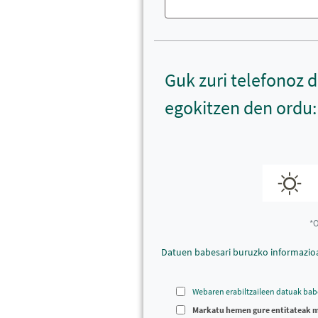
Guk zuri telefonoz 
egokitzen den ordu:
*O
Datuen babesari buruzko informazio
Webaren erabiltzaileen datuak bab
Markatu hemen gure entitateak m