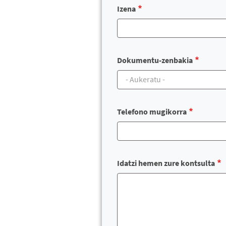
Izena
Dokumentu-zenbakia
Telefono mugikorra
Idatzi hemen zure kontsulta