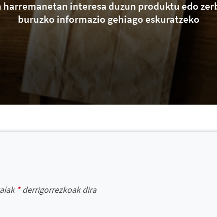
n harremanetan interesa duzun produktu edo zerb
buruzko informazio gehiago eskuratzeko
gaiak
*
derrigorrezkoak dira