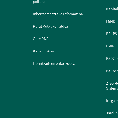
politika
Kapital
Inbertsoreentzako Informazioa
MiFID
Rural Kutxako Taldea
PRIIPS
Gure DNA
EMIR
Kanal Etikoa
PSD2 - 
Hornitzaileen etiko-kodea
Balioe
Zigor-
Sistem
Irisgar
Jardun