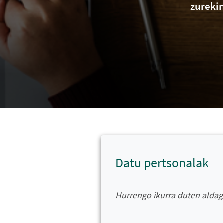
zureki
Datu pertsonalak
Hurrengo ikurra duten alda