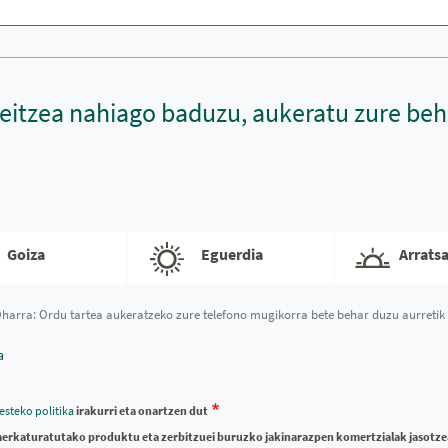
deitzea nahiago baduzu, aukeratu zure be
horario
llamada
Goiza
Eguerdia
Arrats
harra: Ordu tartea aukeratzeko zure telefono mugikorra bete behar duzu aurretik
a
esteko politika
irakurri eta onartzen dut
erkaturatutako produktu eta zerbitzuei buruzko jakinarazpen komertzialak jasotz