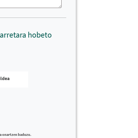
harretara hobeto
aldea
ea onartzen baduzu.