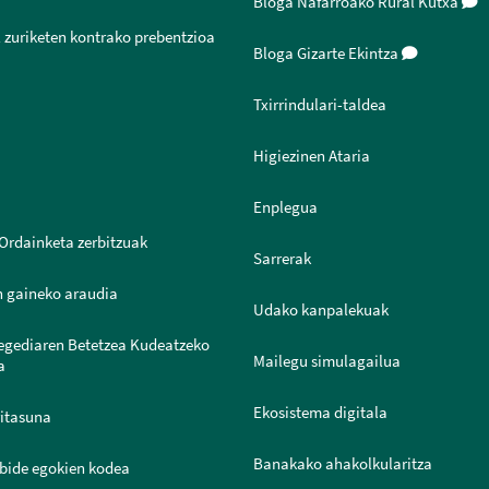
Bloga Nafarroako Rural Kutxa
 zuriketen kontrako prebentzioa
Bloga Gizarte Ekintza
Txirrindulari-taldea
Higiezinen Ataria
Enplegua
Ordainketa zerbitzuak
Sarrerak
n gaineko araudia
Udako kanpalekuak
legediaren Betetzea Kudeatzeko
Mailegu simulagailua
a
Ekosistema digitala
ritasuna
Banakako ahakolkularitza
bide egokien kodea