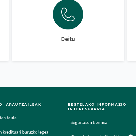
Deitu
DI ARAUTZAILEAK
BESTELAKO INFORMAZIO
INTERESGARRIA
ien taula
Segurtasun Bermea
n kredituari buruzko legea