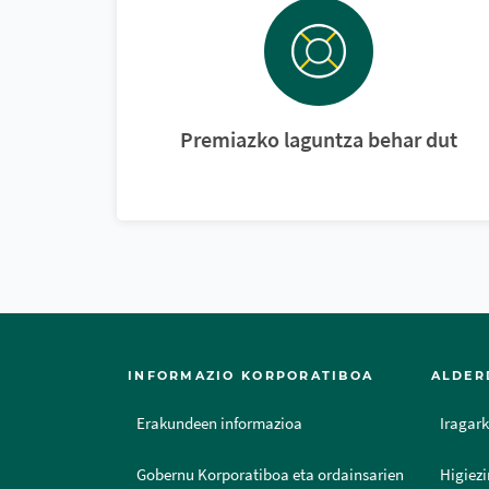
Premiazko laguntza behar dut
INFORMAZIO KORPORATIBOA
ALDER
Erakundeen informazioa
Iragark
Gobernu Korporatiboa eta ordainsarien
Higiezi