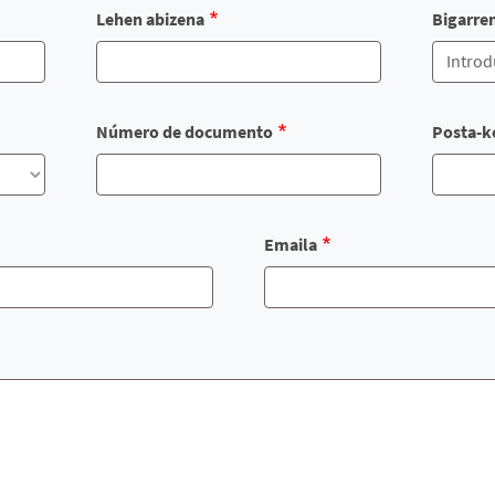
Lehen abizena
Bigarre
Número de documento
Posta-k
Emaila