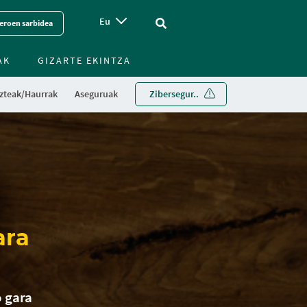
Eu
Vinculo - Buscar en la web
eroen sarbidea
AK
GIZARTE EKINTZA
zteak/Haurrak
Aseguruak
Zibersegur..
ara
o gara