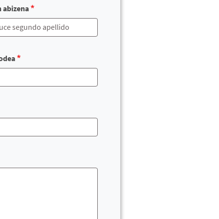
n abizena
odea