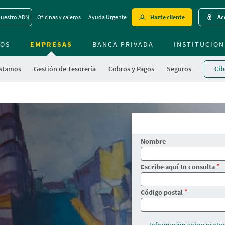
Skip
uestro ADN
Oficinas y cajeros
Ayuda Urgente
Hazte cliente
Ac
to
main
OS
EMPRESAS
BANCA PRIVADA
contentt
INSTITUCION
stamos
Gestión de Tesorería
Cobros y Pagos
Seguros
Cib
Nombre
Escribe aquí tu consulta
Código postal