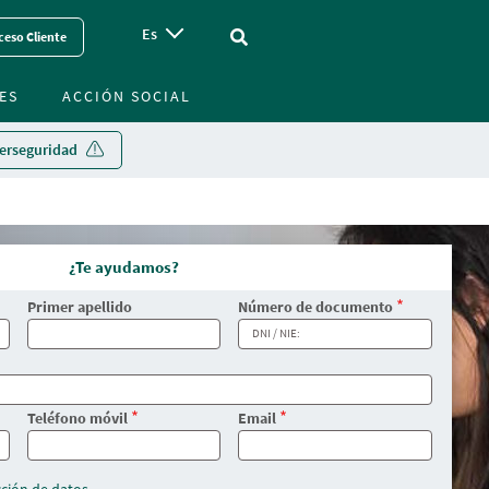
Es
Vinculo - Buscar en la web
ceso Cliente
ES
ACCIÓN SOCIAL
erseguridad
¿Te ayudamos?
Primer apellido
Número de documento
Teléfono móvil
Email