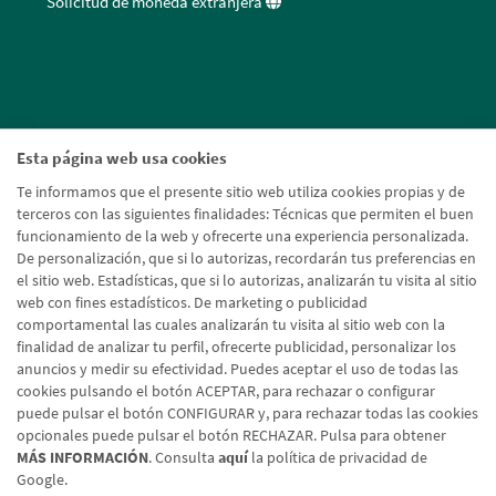
Solicitud de moneda extranjera
Esta página web usa cookies
Te informamos que el presente sitio web utiliza cookies propias y de
terceros con las siguientes finalidades: Técnicas que permiten el buen
funcionamiento de la web y ofrecerte una experiencia personalizada.
De personalización, que si lo autorizas, recordarán tus preferencias en
el sitio web. Estadísticas, que si lo autorizas, analizarán tu visita al sitio
web con fines estadísticos. De marketing o publicidad
comportamental las cuales analizarán tu visita al sitio web con la
finalidad de analizar tu perfil, ofrecerte publicidad, personalizar los
anuncios y medir su efectividad. Puedes aceptar el uso de todas las
cookies pulsando el botón ACEPTAR, para rechazar o configurar
puede pulsar el botón CONFIGURAR y, para rechazar todas las cookies
opcionales puede pulsar el botón RECHAZAR. Pulsa para obtener
MÁS INFORMACIÓN
. Consulta
aquí
la política de privacidad de
Google.
Aviso legal
Política de cookies
Protección de datos
Tipos de cambio