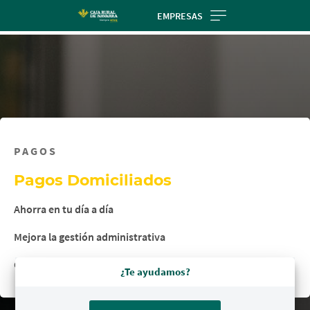
Skip
EMPRESAS
to
main
contentt
PAGOS
Pagos Domiciliados
Ahorra en tu día a día
Mejora la gestión administrativa
Control y seguimiento a través de Ruralvía
¿Te ayudamos?