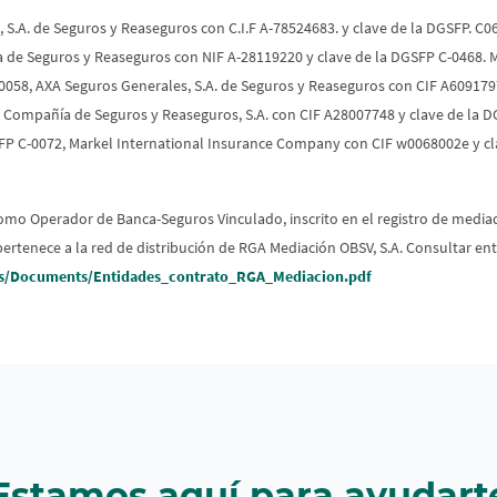
 S.A. de Seguros y Reaseguros con C.I.F A-78524683. y clave de la DGSFP. C0
 de Seguros y Reaseguros con NIF A-28119220 y clave de la DGSFP C-0468.
-0058, AXA Seguros Generales, S.A. de Seguros y Reaseguros con CIF A609179
nz, Compañía de Seguros y Reaseguros, S.A. con CIF A28007748 y clave de la
FP C-0072, Markel International Insurance Company con CIF w0068002e y cla
como Operador de Banca-Seguros Vinculado, inscrito en el registro de media
a pertenece a la red de distribución de RGA Mediación OBSV, S.A. Consultar
s/Documents/Entidades_contrato_RGA_Mediacion.pdf
Estamos aquí para ayudart