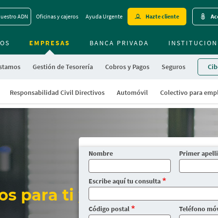
Skip
uestro ADN
Oficinas y cajeros
Ayuda Urgente
Hazte cliente
Ac
to
main
OS
EMPRESAS
BANCA PRIVADA
contentt
INSTITUCION
stamos
Gestión de Tesorería
Cobros y Pagos
Seguros
Cib
Responsabilidad Civil Directivos
Automóvil
Colectivo para emp
Nombre
Primer apell
Escribe aquí tu consulta
s para ti y tu
Código postal
Teléfono móv