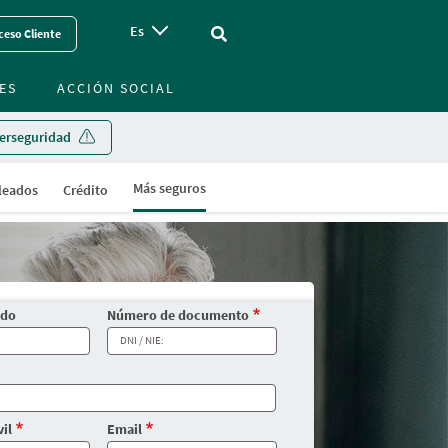
Es
Vinculo - Buscar en la web
ceso Cliente
ES
ACCIÓN SOCIAL
erseguridad
Más seguros
leados
Crédito
ido
Número de documento
il
Email