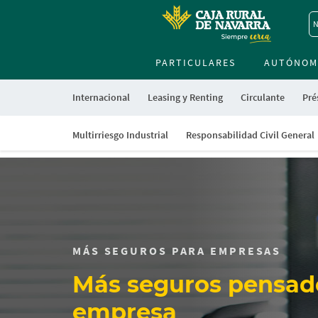
N
PARTICULARES
AUTÓNOM
Internacional
Leasing y Renting
Circulante
Pré
Multirriesgo Industrial
Responsabilidad Civil General
Cargando
contenido,
por
favor
espere...
MÁS SEGUROS PARA EMPRESAS
Más seguros pensado
empresa