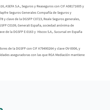
616, ASEFA S.A., Seguros y Reaseguros con CIF A08171605 y
 Mapfre Seguros Generales Compañía de Seguros y
78 y clave de la DGSFP C0723, Reale Seguros generales,
 DGSFP C0109, Generali España, sociedad anónima de
ve de la DGSFP E-0163 y Hiscox S.A,. Sucursal en España
dores de la DGSFP con CIF A79490264 y clave OV-0006, y
 entidades aseguradoras con las que RGA Mediación mantiene
e