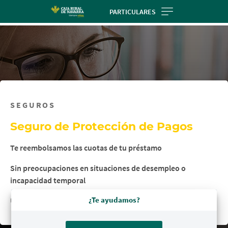
Skip
PARTICULARES
to
main
contentt
SEGUROS
Seguro de Protección de Pagos
Te reembolsamos las cuotas de tu préstamo
Sin preocupaciones en situaciones de desempleo o
incapacidad temporal
¿Te ayudamos?
Una cobertura que se adapta a tu situación laboral