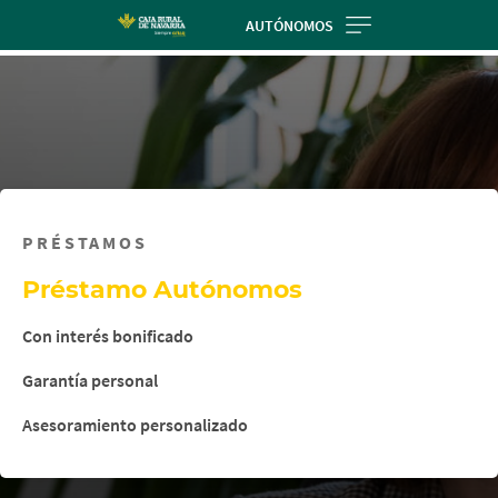
Skip
AUTÓNOMOS
to
main
contentt
PRÉSTAMOS
Préstamo Autónomos
Con interés bonificado
Garantía personal
Asesoramiento personalizado