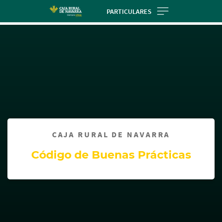
Skip
PARTICULARES
to
Cargando
main
contenido,
contentt
por
favor
espere...
CAJA RURAL DE NAVARRA
Código de Buenas Prácticas