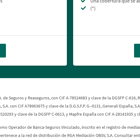
es
Una cobertura que se ad
(*)
 de Seguros y Reaseguros, con CIF A-78524683 y clave de la DGSFP C-616, RG
S.A. con CIF A78963675 y clave de la D.G.S.F.P. G--0131, Generali España, S
8520293 y clave de la DGSFP C-0613, y Mapfre España con CIF A-28141935 y 
como Operador de Banca-Seguros Vinculado, inscrito en el registro de media
a pertenece a la red de distribución de RGA Mediación OBSV, S.A. Consultar