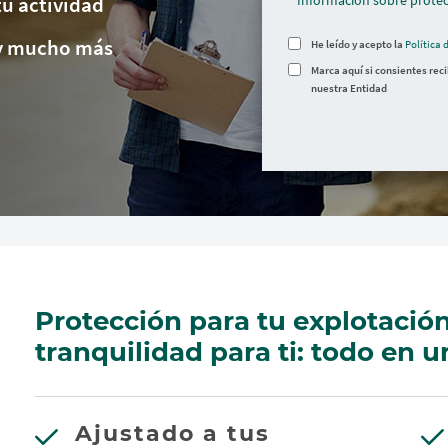
tu actividad
Información sobre protec
l y mucho más
He leído y acepto la
Política 
Marca aquí si consientes rec
nuestra Entidad
Protección para tu explotación
tranquilidad para ti: todo en u
Ajustado a tus