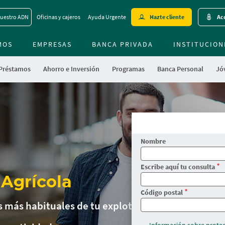
Skip
uestro ADN
Oficinas y cajeros
Ayuda Urgente
Hazte cliente
Acc
to
main
MOS
EMPRESAS
BANCA PRIVADA
contentt
INSTITUCION
 Préstamos
Ahorro e Inversión
Programas
Banca Personal
Jóv
Nombre
Escribe aquí tu consulta
 Agrícola
Código postal
s más habituales de tu explotación