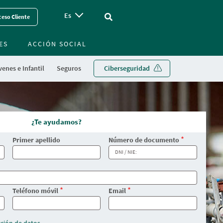
Es
Vinculo - Buscar en la web
eso Cliente
ES
ACCIÓN SOCIAL
enes e Infantil
Seguros
Ciberseguridad
¿Te ayudamos?
Primer apellido
Número de documento
Teléfono móvil
Email