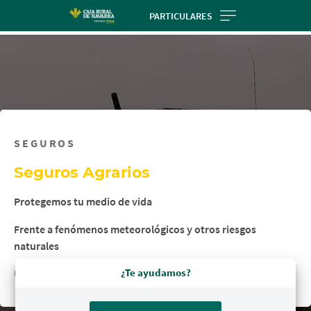
Skip
PARTICULARES
to
main
contentt
SEGUROS
Seguros Agrarios
Protegemos tu medio de vida
Frente a fenómenos meteorológicos y otros riesgos
naturales
¿Te ayudamos?
Una cobertura que se adapta a tu explotación