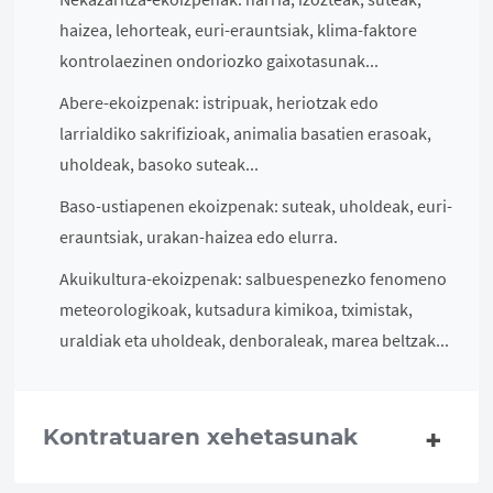
haizea, lehorteak, euri-erauntsiak, klima-faktore
kontrolaezinen ondoriozko gaixotasunak...
Abere-ekoizpenak: istripuak, heriotzak edo
larrialdiko sakrifizioak, animalia basatien erasoak,
uholdeak, basoko suteak...
Baso-ustiapenen ekoizpenak: suteak, uholdeak, euri-
erauntsiak, urakan-haizea edo elurra.
Akuikultura-ekoizpenak: salbuespenezko fenomeno
meteorologikoak, kutsadura kimikoa, tximistak,
uraldiak eta uholdeak, denboraleak, marea beltzak...
Kontratuaren xehetasunak