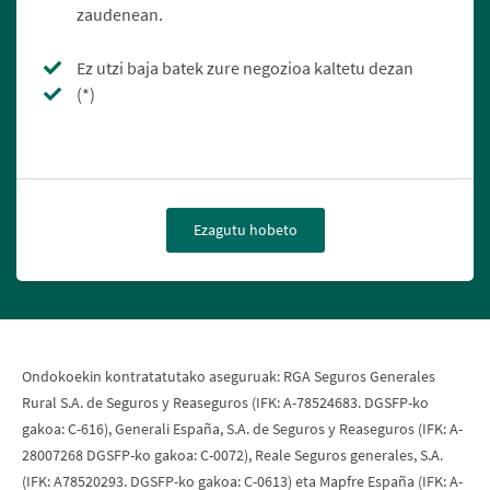
zaudenean.
Ez utzi baja batek zure negozioa kaltetu dezan
(*)
Ezagutu hobeto
Ondokoekin kontratatutako aseguruak: RGA Seguros Generales
Rural S.A. de Seguros y Reaseguros (IFK: A-78524683. DGSFP-ko
gakoa: C-616), Generali España, S.A. de Seguros y Reaseguros (IFK: A-
28007268 DGSFP-ko gakoa: C-0072), Reale Seguros generales, S.A.
(IFK: A78520293. DGSFP-ko gakoa: C-0613) eta Mapfre España (IFK: A-