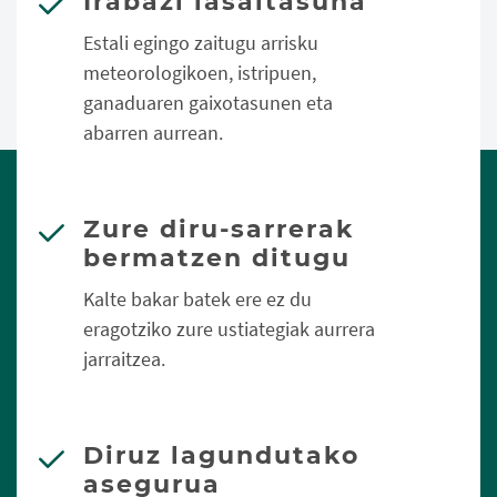
Irabazi lasaitasuna
Estali egingo zaitugu arrisku
meteorologikoen, istripuen,
ganaduaren gaixotasunen eta
abarren aurrean.
Zure diru-sarrerak
bermatzen ditugu
Kalte bakar batek ere ez du
eragotziko zure ustiategiak aurrera
jarraitzea.
Diruz lagundutako
asegurua