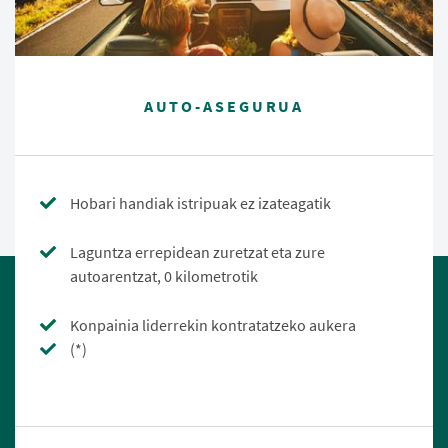
AUTO-ASEGURUA
Hobari handiak istripuak ez izateagatik
Laguntza errepidean zuretzat eta zure
autoarentzat, 0 kilometrotik
Konpainia liderrekin kontratatzeko aukera
(*)