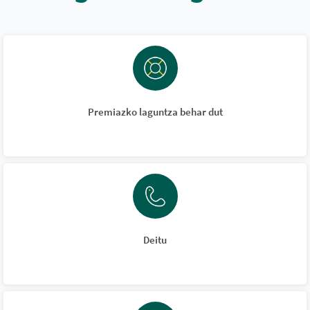
Premiazko laguntza behar dut
Deitu