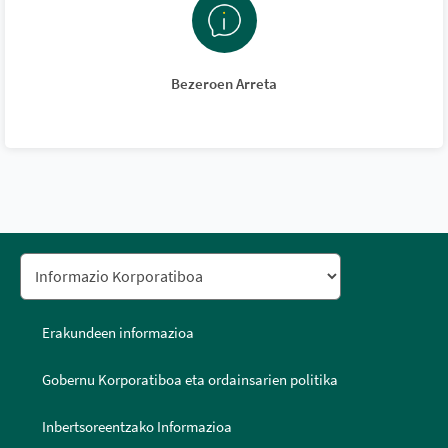
Bezeroen Arreta
Erakundeen informazioa
Gobernu Korporatiboa eta ordainsarien politika
Inbertsoreentzako Informazioa