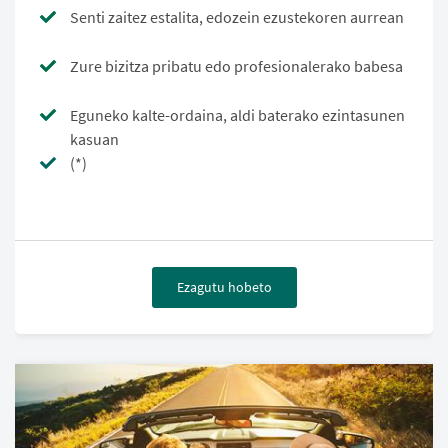
Senti zaitez estalita, edozein ezustekoren aurrean
Zure bizitza pribatu edo profesionalerako babesa
Eguneko kalte-ordaina, aldi baterako ezintasunen
kasuan
(*)
Ezagutu hobeto