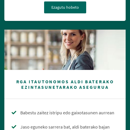
Ezagutu hobeto
RGA ITAUTONOMOS ALDI BATERAKO
EZINTASUNETARAKO ASEGURUA
Babestu zaitez istripu edo gaixotasunen aurrean
Jaso eguneko sarrera bat, aldi baterako bajan