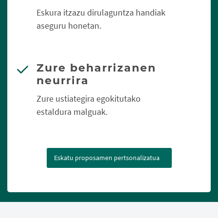
Eskura itzazu dirulaguntza handiak
aseguru honetan.
Zure beharrizanen
neurrira
Zure ustiategira egokitutako
estaldura malguak.
Eskatu proposamen pertsonalizatua