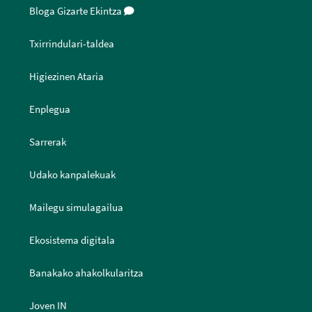
Bloga Gizarte Ekintza
Txirrindulari-taldea
Higiezinen Ataria
Enplegua
Sarrerak
Udako kanpalekuak
Mailegu simulagailua
Ekosistema digitala
Banakako ahakolkularitza
Joven IN