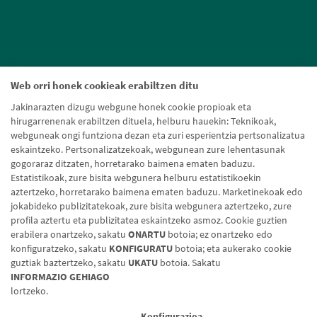
Web orri honek cookieak erabiltzen ditu
Jakinarazten dizugu webgune honek cookie propioak eta
hirugarrenenak erabiltzen dituela, helburu hauekin: Teknikoak,
webguneak ongi funtziona dezan eta zuri esperientzia pertsonalizatua
eskaintzeko. Pertsonalizatzekoak, webgunean zure lehentasunak
gogoraraz ditzaten, horretarako baimena ematen baduzu.
Estatistikoak, zure bisita webgunera helburu estatistikoekin
aztertzeko, horretarako baimena ematen baduzu. Marketinekoak edo
jokabideko publizitatekoak, zure bisita webgunera aztertzeko, zure
profila aztertu eta publizitatea eskaintzeko asmoz. Cookie guztien
erabilera onartzeko, sakatu
ONARTU
botoia; ez onartzeko edo
konfiguratzeko, sakatu
KONFIGURATU
botoia; eta aukerako cookie
guztiak baztertzeko, sakatu
UKATU
botoia. Sakatu
Lege-oharra
Cookien politika
Datuen babesa
Aldaketa-motak
INFORMAZIO GEHIAGO
lortzeko.
© Caja Rural de Navarra, 2026. Eskubide guztiak erreserbatuak.
Konfigurazioa