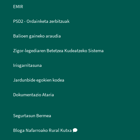
EMIR
PSD2 - Ordainketa zerbitzuak
Balioen gaineko araudia
Zigor-legediaren Betetzea Kudeatzeko Sistema
Irisgarritasuna
Jardunbide egokien kodea
Dokumentazio Ataria
Segurtasun Bermea
Bloga Nafarroako Rural Kutxa