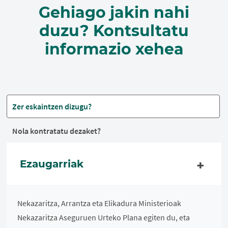
Gehiago jakin nahi
duzu? Kontsultatu
informazio xehea
Zer eskaintzen dizugu?
Nola kontratatu dezaket?
Ezaugarriak
Nekazaritza, Arrantza eta Elikadura Ministerioak
Nekazaritza Aseguruen Urteko Plana egiten du, eta