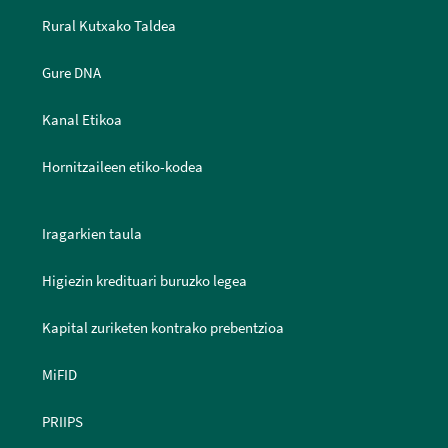
Rural Kutxako Taldea
Gure DNA
Kanal Etikoa
Hornitzaileen etiko-kodea
Iragarkien taula
Higiezin kredituari buruzko legea
Kapital zuriketen kontrako prebentzioa
MiFID
PRIIPS