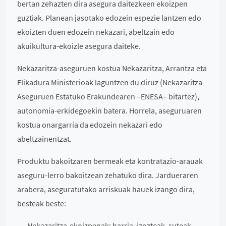
bertan zehazten dira asegura daitezkeen ekoizpen
guztiak. Planean jasotako edozein espezie lantzen edo
ekoizten duen edozein nekazari, abeltzain edo
akuikultura-ekoizle asegura daiteke.
Nekazaritza-aseguruen kostua Nekazaritza, Arrantza eta
Elikadura Ministerioak laguntzen du diruz (Nekazaritza
Aseguruen Estatuko Erakundearen –ENESA– bitartez),
autonomia-erkidegoekin batera. Horrela, aseguruaren
kostua onargarria da edozein nekazari edo
abeltzainentzat.
Produktu bakoitzaren bermeak eta kontratazio-arauak
aseguru-lerro bakoitzean zehatuko dira. Jardueraren
arabera, aseguratutako arriskuak hauek izango dira,
besteak beste:
Nekazaritza-ekoizpenak: harria, izozteak, suteak,