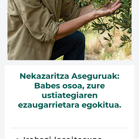
Nekazaritza Aseguruak:
Babes osoa, zure
ustiategiaren
ezaugarrietara egokitua.