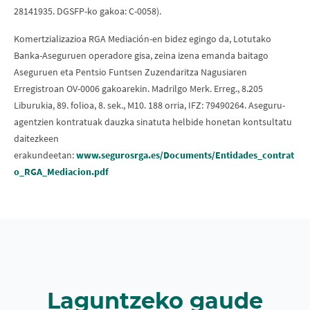
28141935. DGSFP-ko gakoa: C-0058).
Komertzializazioa RGA Mediación-en bidez egingo da, Lotutako
Banka-Aseguruen operadore gisa, zeina izena emanda baitago
Aseguruen eta Pentsio Funtsen Zuzendaritza Nagusiaren
Erregistroan OV-0006 gakoarekin. Madrilgo Merk. Erreg., 8.205
Liburukia, 89. folioa, 8. sek., M10. 188 orria, IFZ: 79490264. Aseguru-
agentzien kontratuak dauzka sinatuta helbide honetan kontsultatu
daitezkeen
erakundeetan:
www.segurosrga.es/Documents/Entidades_contrat
o_RGA_Mediacion.pdf
Laguntzeko gaude