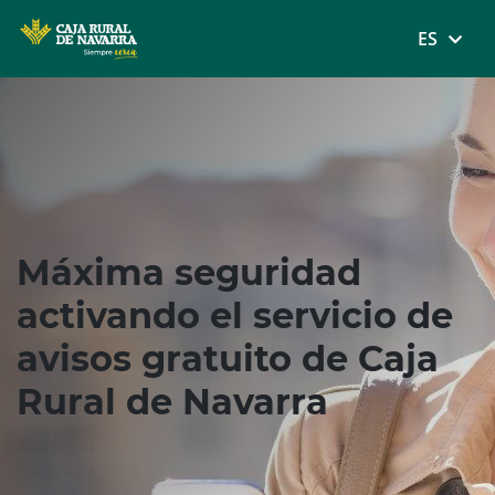
MENÚ
ES
Skip
to
main
contentt
Máxima seguridad
activando el servicio de
avisos gratuito de Caja
Rural de Navarra