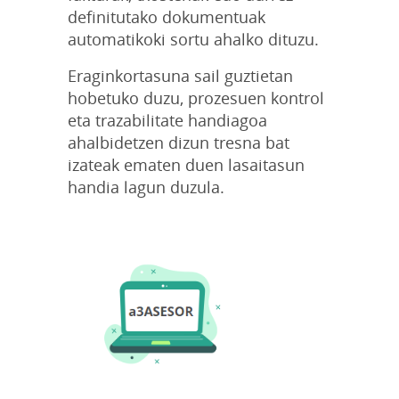
definitutako dokumentuak
automatikoki sortu ahalko dituzu.
Eraginkortasuna sail guztietan
hobetuko duzu, prozesuen kontrol
eta trazabilitate handiagoa
ahalbidetzen dizun tresna bat
izateak ematen duen lasaitasun
handia lagun duzula.