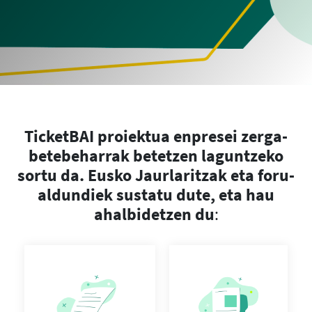
TicketBAI proiektua enpresei zerga-
betebeharrak betetzen laguntzeko
sortu da. Eusko Jaurlaritzak eta foru-
aldundiek sustatu dute, eta hau
ahalbidetzen du
: