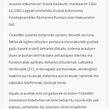
arautze-eskumenari lotuta badaude, maiatzaren 23ko
12/2002 Legeak onetsitako Euskal Autonomia
Erkidegoarekiko Ekonomia Itunean ezarritakoarekin
bat.
TicketBAI sistema indarrean sartzen denetik aurrera,
fakturak egiten dituzten pertsona eta erakunde guztiek
gailu hauek erabili beharko dituzte, sistema arautzen
duen araudian definitutako zehaztapen tekniko eta
funtzionalak aplikatu beharko dituztenak: saltokiko
terminalak (ST), ordenagailu pertsonalak, vendingeko
makina aurreratuak, balantza aurreratuak, tabletak eta
sakelako telefonoak, besteak beste.
Aipatu araudiak zein zergadunek ez duten TicketBAI
sistemaren betebeharrak bete beharrik, osorik edo zati
batean, zehaztuko du, ezartzen diren eragiketei