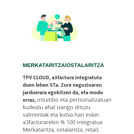
MERKATARITZA/OSTALARITZA
TPV CLOUD, a3factura integratuta
duen lehen STa. Zure negozioaren
jarduerara egokitzen da, eta modu
intuitibo eta pertsonalizatuan
erraz,
kudeatu ahal izango dituzu
salmentak eta kutxa hari esker.
a3facturarekin % 100 integratua
Merkataritza, ostalaritza, retail,