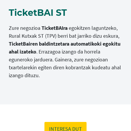
TicketBAI ST
Zure negozioa
TicketBAIra
egokitzen laguntzeko,
Rural Kutxak ST (TPV) berri bat jarriko dizu eskura,
TicketBairen baldintzetara automatikoki egokitu
ahal izateko
. Errazagoa izango da horrela
eguneroko jarduera. Gainera, zure negozioan
txartelarekin egiten diren kobrantzak kudeatu ahal
izango dituzu.
INTERESA DUT