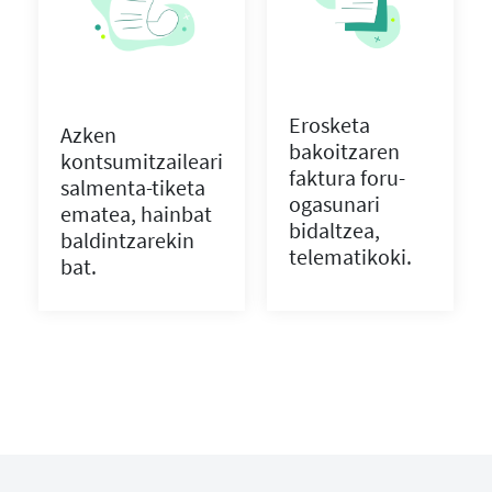
Erosketa
Azken
bakoitzaren
kontsumitzaileari
faktura foru-
salmenta-tiketa
ogasunari
ematea, hainbat
bidaltzea,
baldintzarekin
telematikoki.
bat.