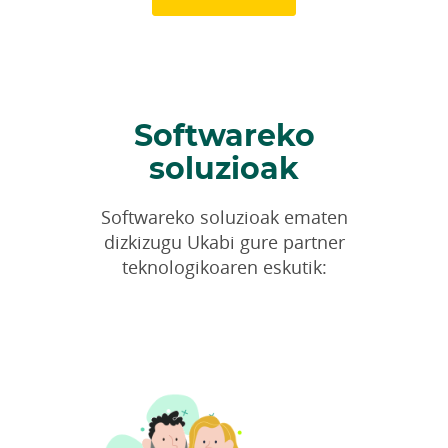
Softwareko
soluzioak
Softwareko soluzioak ematen
dizkizugu Ukabi gure partner
teknologikoaren eskutik: