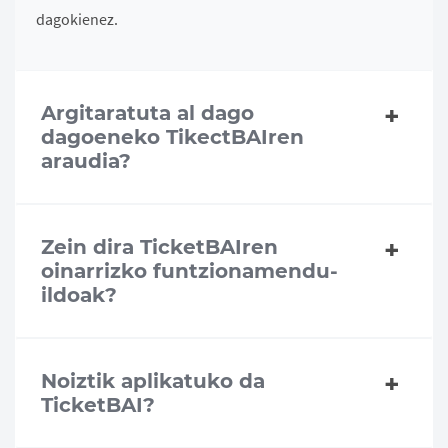
dagokienez.
Argitaratuta al dago
dagoeneko TikectBAIren
araudia?
Zein dira TicketBAIren
oinarrizko funtzionamendu-
ildoak?
Noiztik aplikatuko da
TicketBAI?