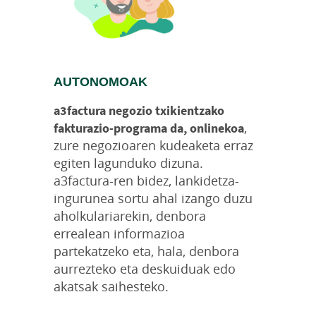
AUTONOMOAK
a3factura negozio txikientzako
,
fakturazio-programa da, onlinekoa
zure negozioaren kudeaketa erraz
egiten lagunduko dizuna.
a3factura-ren bidez, lankidetza-
ingurunea sortu ahal izango duzu
aholkulariarekin, denbora
errealean informazioa
partekatzeko eta, hala, denbora
aurrezteko eta deskuiduak edo
akatsak saihesteko.