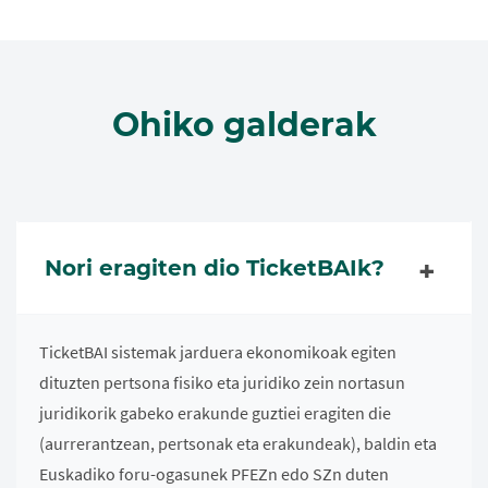
Ohiko galderak
Nori eragiten dio TicketBAIk?
TicketBAI sistemak jarduera ekonomikoak egiten
dituzten pertsona fisiko eta juridiko zein nortasun
juridikorik gabeko erakunde guztiei eragiten die
(aurrerantzean, pertsonak eta erakundeak), baldin eta
Euskadiko foru-ogasunek PFEZn edo SZn duten