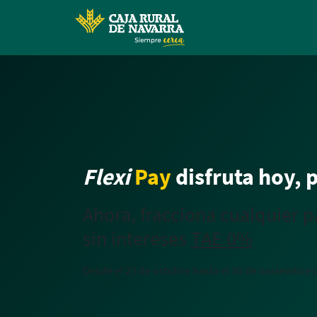
Flexi
Pay
disfruta hoy,
Ahora, fracciona cualquier 
sin intereses
TAE 0%
Desde el 23 de octubre hasta el 30 de noviembre 