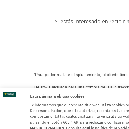
Si estás interesado en recibi
*Para poder realizar el aplazamiento, el cliente tiene
TAE 0%
. Calculada para una compra de 900 € fracci
entre el 23/10/2025 y el 30/11/2025. Importe máximo
Esta página web usa cookies
Te informamos que el presente sitio web utiliza cookies p
De personalización, que si lo autorizas, recordarán tus pref
comportamental las cuales analizarán tu visita al sitio web
pulsando el botón ACEPTAR, para rechazar o configurar p
MÁS INFORMACIÓN
. Consulta
aquí
la política de privaci