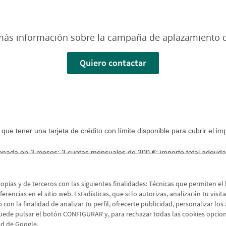
r más información sobre la campaña de aplazamiento 
Quiero contactar
 que tener una tarjeta de crédito con límite disponible para cubrir el im
onada en 3 meses; 3 cuotas mensuales de 300 €; importe total adeudad
 a financiar 3.000 €.
ropias y de terceros con las siguientes finalidades: Técnicas que permiten e
erencias en el sitio web. Estadísticas, que si lo autorizas, analizarán tu visit
 con la finalidad de analizar tu perfil, ofrecerte publicidad, personalizar lo
uede pulsar el botón CONFIGURAR y, para rechazar todas las cookies opci
dad de Google.