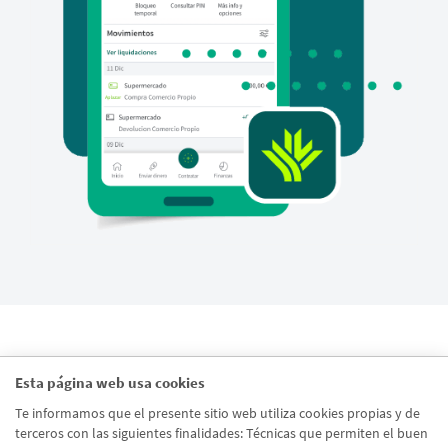
* EJEMPLO PAGO APLAZADO A 3 MESES SIN INTERESES
Esta página web usa cookies
Compra con tarjeta de 600 euros realizada antes del 10 de
Te informamos que el presente sitio web utiliza cookies propias y de
enero de 2026 y financiada a 3 meses sin intereses.
terceros con las siguientes finalidades: Técnicas que permiten el buen