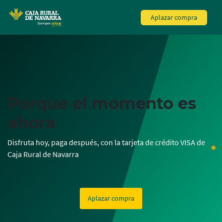
MENÚ
Aplazar compra
Skip
to
main
contentt
Porque el momento es
ahora
Disfruta hoy, paga después, con la tarjeta de crédito VISA de
Caja Rural de Navarra
Aplazar compra