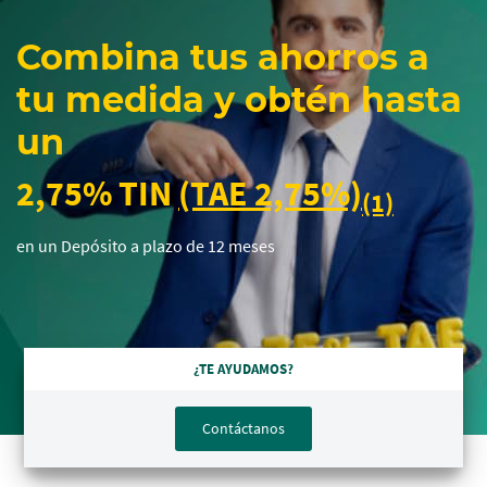
Combina tus ahorros a
tu medida y obtén hasta
un
2,75% TIN
(TAE 2,75%)
(1)
en un Depósito a plazo de 12 meses
¿TE AYUDAMOS?
Contáctanos