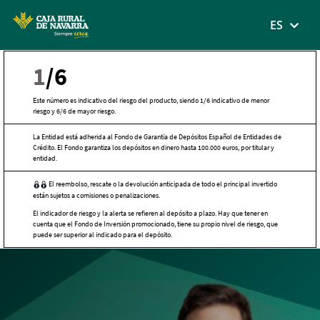
MENÚ
ES
Skip
1
/6
to
main
Este número es indicativo del riesgo del producto, siendo 1/6 indicativo de menor
riesgo y 6/6 de mayor riesgo.
contentt
La Entidad está adherida al Fondo de Garantía de Depósitos Español de Entidades de
Crédito. El Fondo garantiza los depósitos en dinero hasta 100.000 euros, por titular y
entidad.
El reembolso, rescate o la devolución anticipada de todo el principal invertido
están sujetos a comisiones o penalizaciones.
El indicador de riesgo y la alerta se refieren al depósito a plazo. Hay que tener en
cuenta que el Fondo de Inversión promocionado, tiene su propio nivel de riesgo, que
puede ser superior al indicado para el depósito.