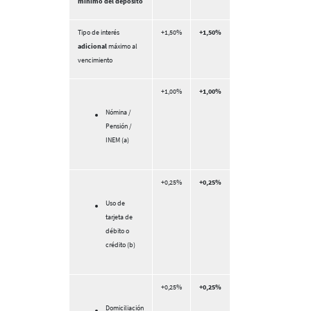
mínimo del depósito
Tipo de interés
+1,50%
+1,50%
adicional
máximo al
vencimiento
+1,00%
+1,00%
Nómina /
Pensión /
INEM (a)
+0,25%
+0,25%
Uso de
tarjeta de
débito o
crédito (b)
+0,25%
+0,25%
Domiciliación