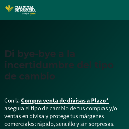
MENÚ
Skip
to
main
contentt
Di bye-bye a la
incertidumbre del tipo
de cambio
Con la
Compra venta de divisas a Plazo*
asegura el tipo de cambio de tus compras y/o
ventas en divisa y protege tus márgenes
comerciales: rápido, sencillo y sin sorpresas.