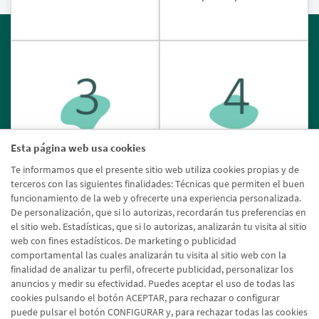
Esta página web usa cookies
La cartera deberá tener
un
Además,
podrás seguir tu
Te informamos que el presente sitio web utiliza cookies propias y de
terceros con las siguientes finalidades: Técnicas que permiten el buen
mínimo de 3 valores
.
posición en la Clasificación
funcionamiento de la web y ofrecerte una experiencia personalizada.
Compra y vende cuando
General y Mensual.
De personalización, que si lo autorizas, recordarán tus preferencias en
desees.
el sitio web. Estadísticas, que si lo autorizas, analizarán tu visita al sitio
web con fines estadísticos. De marketing o publicidad
comportamental las cuales analizarán tu visita al sitio web con la
finalidad de analizar tu perfil, ofrecerte publicidad, personalizar los
anuncios y medir su efectividad. Puedes aceptar el uso de todas las
cookies pulsando el botón ACEPTAR, para rechazar o configurar
puede pulsar el botón CONFIGURAR y, para rechazar todas las cookies