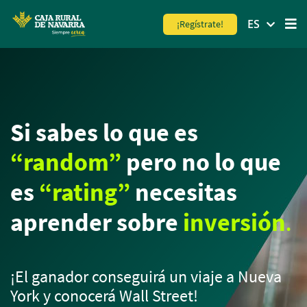
MENÚ
ES
¡Regístrate!
Skip
to
main
contentt
Si sabes lo que es
“random”
pero no lo que
es
“rating”
necesitas
aprender sobre
inversión
.
¡El ganador conseguirá un viaje a Nueva
York y conocerá Wall Street!