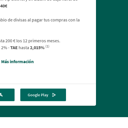
 40€
io de divisas al pagar tus compras con la
a 200 € los 12 primeros meses.
(1)
l 2% -
TAE
hasta
2,015%
Más información
Google Play