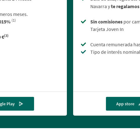
Navarra y
te regalamos
imeros meses.
(1)
015%
Sin comisiones
por camb
Tarjeta Joven In
(3)
0 €
Cuenta remunerada hast
Tipo de interés nomina
gle Play
App store