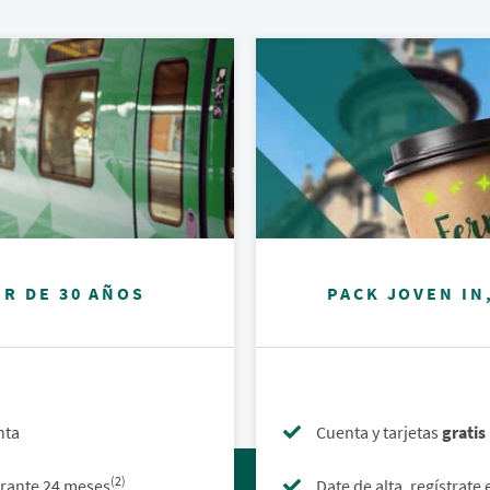
IR DE 30 AÑOS
PACK JOVEN IN
nta
Cuenta y tarjetas
gratis
(2)
urante 24 meses
Date de alta, regístrate 