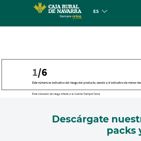
ES
1
/6
Este número es indicativo del riesgo del producto, siendo 1/6 indicativo de menor rie
Este indicador de riesgo afecta a la Cuenta Siempre Cerca
Cargando
contenido,
Descárgate nuestr
por
favor
packs y
espere...