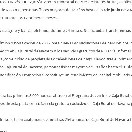
ros: TIN 2%.
TAE 2,015%
. Abono trimestral de 50 € de interés bruto, a apli
 de Navarra, personas físicas mayores de 18 años hasta el
30 de junio de 20
o: Durante los 12 primeros meses.
lvía, cajero y banca telefónica durante 24 meses. No incluidas transferencia
 nómina o bonificación de 200 € para nuevas domiciliaciones de pensión por
édito en Caja Rural de Navarra y los servicios gratuitos de Ruralvía, infomai
 agua, comunidad de propietarios o televisiones de pago, siendo tres el núme
e Caja Rural de Navarra, personas físicas mayores de 18 años hasta el
31 d
a Bonificación Promocional constituye un rendimiento del capital mobiliario
ara las primeras 3.000 nuevas altas en el Programa Joven In de Caja Rural d
és de esta plataforma. Servicio gratuito exclusivo en Caja Rural de Navarra
 solicita en cualquiera de nuestras 254 oficinas de Caja Rural de Navarra tu