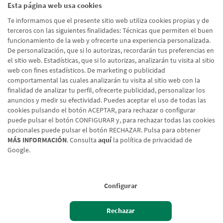
Esta página web usa cookies
Ni la inversión inicial del cliente ni la rentabilidad están garantizadas.
Te informamos que el presente sitio web utiliza cookies propias y de
Existe folleto informativo y el documento Datos Fundamentales para
terceros con las siguientes finalidades: Técnicas que permiten el buen
el inversor disponible en las oficinas de Caja Rural de Navarra, en los
funcionamiento de la web y ofrecerte una experiencia personalizada.
registros de CNMV y en www.gescooperativo.es.
De personalización, que si lo autorizas, recordarán tus preferencias en
el sitio web. Estadísticas, que si lo autorizas, analizarán tu visita al sitio
Gestora: GESCOOPERATIVO S.A.S.G.I.I.C. – Entidad Depositaria: Banco
web con fines estadísticos. De marketing o publicidad
Cooperativo Español S.A.
comportamental las cuales analizarán tu visita al sitio web con la
finalidad de analizar tu perfil, ofrecerte publicidad, personalizar los
anuncios y medir su efectividad. Puedes aceptar el uso de todas las
cookies pulsando el botón ACEPTAR, para rechazar o configurar
puede pulsar el botón CONFIGURAR y, para rechazar todas las cookies
opcionales puede pulsar el botón RECHAZAR. Pulsa para obtener
MÁS INFORMACIÓN
. Consulta
aquí
la política de privacidad de
Google.
Aviso legal
Configurar
Política de cookies
Protección de datos
Rechazar
Tipos de cambio