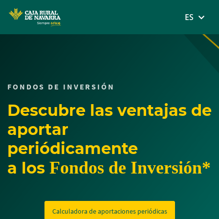
MENÚ
ES
Skip
to
main
contentt
FONDOS DE INVERSIÓN
Descubre las ventajas de
aportar
periódicamente
Fondos de Inversión*
a los
Calculadora de aportaciones periódicas