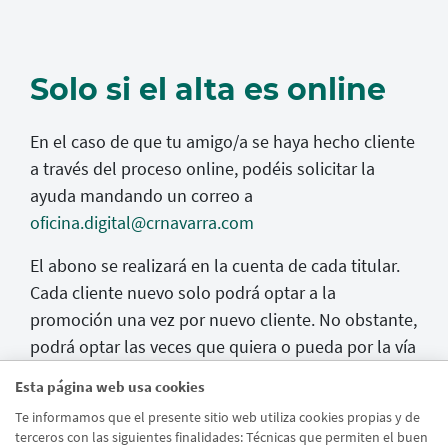
Solo si el alta es online
En el caso de que tu amigo/a se haya hecho cliente
a través del proceso online, podéis solicitar la
ayuda mandando un correo a
oficina.digital@crnavarra.com
El abono se realizará en la cuenta de cada titular.
Cada cliente nuevo solo podrá optar a la
promoción una vez por nuevo cliente. No obstante,
podrá optar las veces que quiera o pueda por la vía
de prescripción, en caso de que pueda prescribir a
Esta página web usa cookies
más de un nuevo cliente a la promoción.
Te informamos que el presente sitio web utiliza cookies propias y de
terceros con las siguientes finalidades: Técnicas que permiten el buen
Promoción válida hasta el 31 de agosto de 2026.