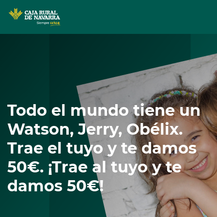
MENÚ
Skip
to
main
contentt
Todo el mundo tiene un
Watson, Jerry, Obélix.
Trae el tuyo y te damos
50€. ¡Trae al tuyo y te
damos 50€!