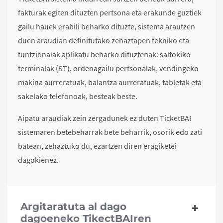
fakturak egiten dituzten pertsona eta erakunde guztiek
gailu hauek erabili beharko dituzte, sistema arautzen
duen araudian definitutako zehaztapen tekniko eta
funtzionalak aplikatu beharko dituztenak: saltokiko
terminalak (ST), ordenagailu pertsonalak, vendingeko
makina aurreratuak, balantza aurreratuak, tabletak eta
sakelako telefonoak, besteak beste.
Aipatu araudiak zein zergadunek ez duten TicketBAI
sistemaren betebeharrak bete beharrik, osorik edo zati
batean, zehaztuko du, ezartzen diren eragiketei
dagokienez.
Argitaratuta al dago
dagoeneko TikectBAIren