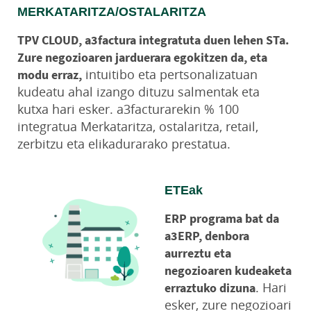
MERKATARITZA/OSTALARITZA
TPV CLOUD, a3factura integratuta duen lehen STa.
Zure negozioaren jarduerara egokitzen da, eta
intuitibo eta pertsonalizatuan
modu erraz,
kudeatu ahal izango dituzu salmentak eta
kutxa hari esker. a3facturarekin % 100
integratua Merkataritza, ostalaritza, retail,
zerbitzu eta elikadurarako prestatua.
ETEak
ERP programa bat da
a3ERP, denbora
aurreztu eta
negozioaren kudeaketa
. Hari
erraztuko dizuna
esker, zure negozioari