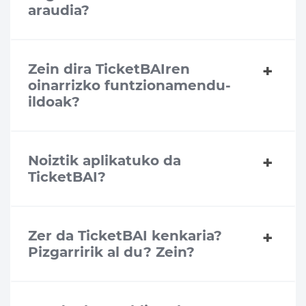
araudia?
Zein dira TicketBAIren
oinarrizko funtzionamendu-
ildoak?
Noiztik aplikatuko da
TicketBAI?
Zer da TicketBAI kenkaria?
Pizgarririk al du? Zein?