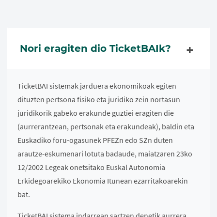
Nori eragiten dio TicketBAIk?
TicketBAI sistemak jarduera ekonomikoak egiten
dituzten pertsona fisiko eta juridiko zein nortasun
juridikorik gabeko erakunde guztiei eragiten die
(aurrerantzean, pertsonak eta erakundeak), baldin eta
Euskadiko foru-ogasunek PFEZn edo SZn duten
arautze-eskumenari lotuta badaude, maiatzaren 23ko
12/2002 Legeak onetsitako Euskal Autonomia
Erkidegoarekiko Ekonomia Itunean ezarritakoarekin
bat.
TicketBAI sistema indarrean sartzen denetik aurrera,