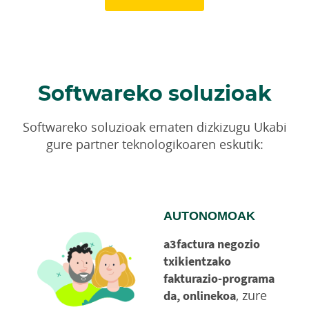
Softwareko soluzioak
Softwareko soluzioak ematen dizkizugu Ukabi
gure partner teknologikoaren eskutik:
AUTONOMOAK
a3factura negozio
txikientzako
fakturazio-programa
, zure
da, onlinekoa