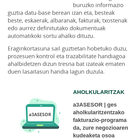
buruzko informazio
guztia datu-base berean izan eta, besteak
beste, eskaerak, albaranak, fakturak, txostenak
edo aurrez definitutako dokumentuak
automatikoki sortu ahalko dituzu.
Eraginkortasuna sail guztietan hobetuko duzu,
prozesuen kontrol eta trazabilitate handiagoa
ahalbidetzen dizun tresna bat izateak ematen
duen lasaitasun handia lagun duzula.
AHOLKULARITZAK
a3ASESOR | ges
aholkularitzentzako
fakturazio-programa
da, zure negozioaren
kudeaketa osoa