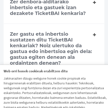
Zer denbora-alditarako
inbertsio eta gastuek izan
dezakete TicketBAI kenkaria?
Zer gastu eta inbertsio
sustatzen ditu TicketBAI
kenkariak? Noiz ulertuko da
gastua edo inbertsioa egin dela:
gastua egiten denean ala
ordaintzen denean?
Web orri honek cookieak erabiltzen ditu
Jakinarazten dizugu webgune honek cookie propioak eta
hirugarrenenak erabiltzen dituela, helburu hauekin: Teknikoak,
webguneak ongi funtziona dezan eta zuri esperientzia pertsonalizatua
eskaintzeko. Pertsonalizatzekoak, webgunean zure lehentasunak
gogoraraz ditzaten, horretarako baimena ematen baduzu. Estatistikoak,
zure bisita webgunera helburu estatistikoekin aztertzeko, horretarako
baimena ematen baduzu. Marketinekoak edo jokabideko