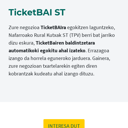
TicketBAI ST
Zure negozioa
TicketBAIra
egokitzen laguntzeko,
Nafarroako Rural Kutxak ST (TPV) berri bat jarriko
dizu eskura,
TicketBairen baldintzetara
automatikoki egokitu ahal izateko
. Errazagoa
izango da horrela eguneroko jarduera. Gainera,
zure negozioan txartelarekin egiten diren
kobrantzak kudeatu ahal izango dituzu.
INTERESA DUT