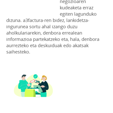
negozioaren
kudeaketa erraz
egiten lagunduko
dizuna. a3factura-ren bidez, lankidetza-
ingurunea sortu ahal izango duzu
aholkulariarekin, denbora errealean
informazioa partekatzeko eta, hala, denbora
aurrezteko eta deskuiduak edo akatsak
saihesteko.