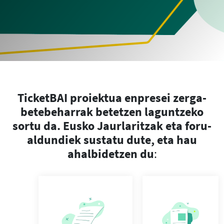
TicketBAI proiektua enpresei zerga-
betebeharrak betetzen laguntzeko
sortu da. Eusko Jaurlaritzak eta foru-
aldundiek sustatu dute, eta hau
ahalbidetzen du
: