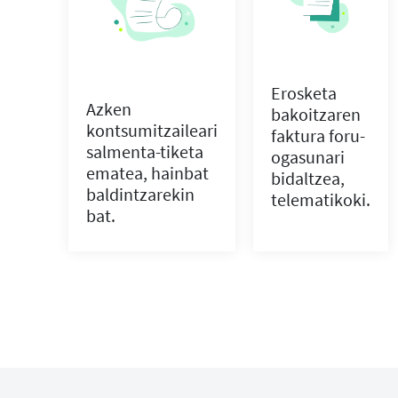
Erosketa
Azken
bakoitzaren
kontsumitzaileari
faktura foru-
salmenta-tiketa
ogasunari
ematea, hainbat
bidaltzea,
baldintzarekin
telematikoki.
bat.