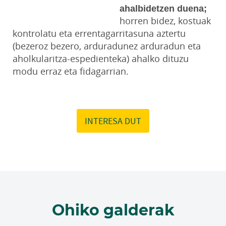
ahalbidetzen duena;
horren bidez, kostuak
kontrolatu eta errentagarritasuna aztertu
(bezeroz bezero, arduradunez arduradun eta
aholkularitza-espedienteka) ahalko dituzu
modu erraz eta fidagarrian.
INTERESA DUT
Ohiko galderak