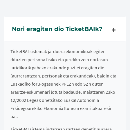
Nori eragiten dio TicketBAIk?
TicketBAI sistemak jarduera ekonomikoak egiten
dituzten pertsona fisiko eta juridiko zein nortasun
juridikorik gabeko erakunde guztiei eragiten die
(aurrerantzean, pertsonak eta erakundeak), baldin eta
Euskadiko foru-ogasunek PFEZn edo SZn duten
arautze-eskumenari lotuta badaude, maiatzaren 23ko
12/2002 Legeak onetsitako Euskal Autonomia
Erkidegoarekiko Ekonomia Itunean ezarritakoarekin
bat.
TicketBAI sistema indarrean sartzen denetik aurrera,