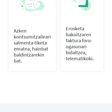
Erosketa
Azken
bakoitzaren
kontsumitzaileari
faktura foru-
salmenta-tiketa
ogasunari
ematea, hainbat
bidaltzea,
baldintzarekin
telematikoki.
bat.