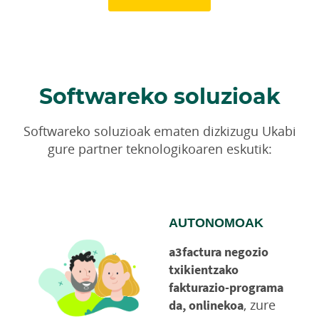
Softwareko soluzioak
Softwareko soluzioak ematen dizkizugu Ukabi
gure partner teknologikoaren eskutik:
AUTONOMOAK
a3factura negozio
txikientzako
fakturazio-programa
, zure
da, onlinekoa