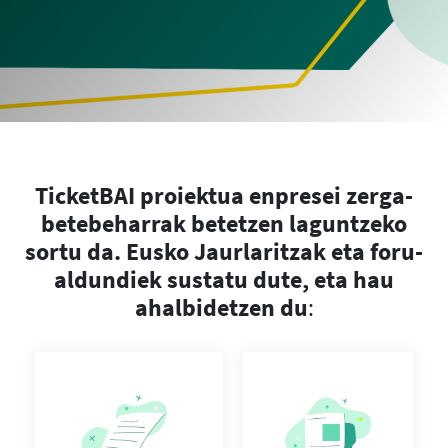
TicketBAI proiektua enpresei zerga-
betebeharrak betetzen laguntzeko
sortu da. Eusko Jaurlaritzak eta foru-
aldundiek sustatu dute, eta hau
ahalbidetzen du
: