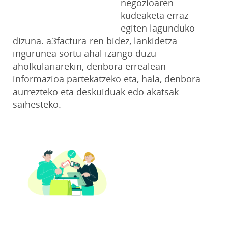
negozioaren
kudeaketa erraz
egiten lagunduko
dizuna. a3factura-ren bidez, lankidetza-
ingurunea sortu ahal izango duzu
aholkulariarekin, denbora errealean
informazioa partekatzeko eta, hala, denbora
aurrezteko eta deskuiduak edo akatsak
saihesteko.