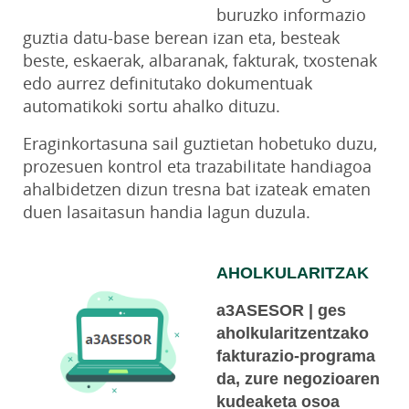
buruzko informazio
guztia datu-base berean izan eta, besteak
beste, eskaerak, albaranak, fakturak, txostenak
edo aurrez definitutako dokumentuak
automatikoki sortu ahalko dituzu.
Eraginkortasuna sail guztietan hobetuko duzu,
prozesuen kontrol eta trazabilitate handiagoa
ahalbidetzen dizun tresna bat izateak ematen
duen lasaitasun handia lagun duzula.
AHOLKULARITZAK
a3ASESOR | ges
aholkularitzentzako
fakturazio-programa
da, zure negozioaren
kudeaketa osoa