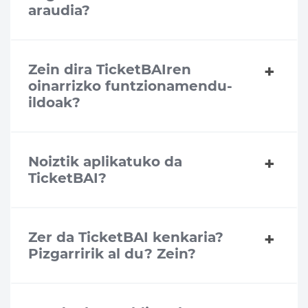
araudia?
Zein dira TicketBAIren
oinarrizko funtzionamendu-
ildoak?
Noiztik aplikatuko da
TicketBAI?
Zer da TicketBAI kenkaria?
Pizgarririk al du? Zein?