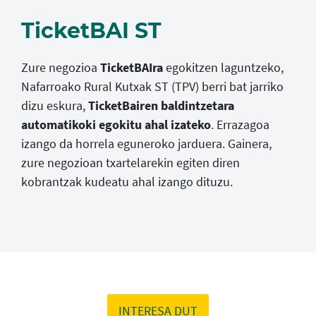
TicketBAI ST
Zure negozioa
TicketBAIra
egokitzen laguntzeko,
Nafarroako Rural Kutxak ST (TPV) berri bat jarriko
dizu eskura,
TicketBairen baldintzetara
automatikoki egokitu ahal izateko
. Errazagoa
izango da horrela eguneroko jarduera. Gainera,
zure negozioan txartelarekin egiten diren
kobrantzak kudeatu ahal izango dituzu.
INTERESA DUT