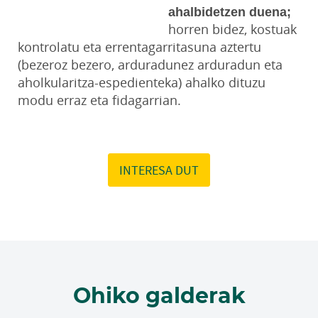
ahalbidetzen duena;
horren bidez, kostuak
kontrolatu eta errentagarritasuna aztertu
(bezeroz bezero, arduradunez arduradun eta
aholkularitza-espedienteka) ahalko dituzu
modu erraz eta fidagarrian.
INTERESA DUT
Ohiko galderak