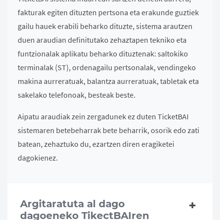
fakturak egiten dituzten pertsona eta erakunde guztiek
gailu hauek erabili beharko dituzte, sistema arautzen
duen araudian definitutako zehaztapen tekniko eta
funtzionalak aplikatu beharko dituztenak: saltokiko
terminalak (ST), ordenagailu pertsonalak, vendingeko
makina aurreratuak, balantza aurreratuak, tabletak eta
sakelako telefonoak, besteak beste.
Aipatu araudiak zein zergadunek ez duten TicketBAI
sistemaren betebeharrak bete beharrik, osorik edo zati
batean, zehaztuko du, ezartzen diren eragiketei
dagokienez.
Argitaratuta al dago
dagoeneko TikectBAIren