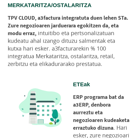
MERKATARITZA/OSTALARITZA
TPV CLOUD, a3factura integratuta duen lehen STa.
Zure negozioaren jarduerara egokitzen da, eta
intuitibo eta pertsonalizatuan
modu erraz,
kudeatu ahal izango dituzu salmentak eta
kutxa hari esker. a3facturarekin % 100
integratua Merkataritza, ostalaritza, retail,
zerbitzu eta elikadurarako prestatua.
ETEak
ERP programa bat da
a3ERP, denbora
aurreztu eta
negozioaren kudeaketa
. Hari
erraztuko dizuna
esker, zure negozioari