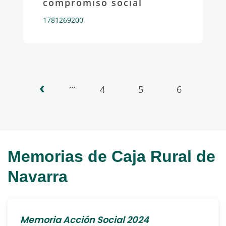
compromiso social
1781269200
‹
Pagination
…
4
5
6
7
Memorias de Caja Rural de
Navarra
Memoria Acción Social 2024