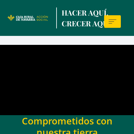
Skip
HACER AQUÍ,
to
main
CRECER AQUÍ.
contentt
Sala
de
prensa
Comprometidos con
nuestra tierra