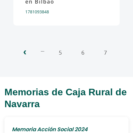
en Bilbao
1781093848
‹
Pagination
…
5
6
7
8
Memorias de Caja Rural de
Navarra
Memoria Acción Social 2024