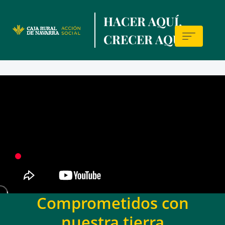
Skip
HACER AQUÍ,
to
main
CRECER AQUÍ.
contentt
Sala
de
prensa
Comprometidos con
nuestra tierra