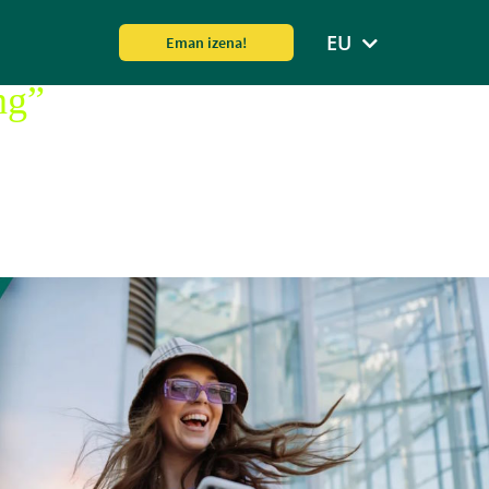
EU
Eman izena!
, inbertsioari
ng”