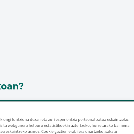
koan?
ongi funtziona dezan eta zuri esperientzia pertsonalizatua eskaintzeko.
sita webgunera helburu estatistikoekin aztertzeko, horretarako baimena
tea eskaintzeko asmoz. Cookie guztien erabilera onartzeko, sakatu