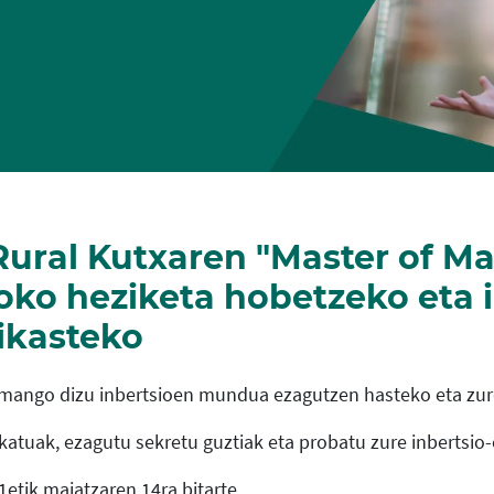
ural Kutxaren "Master of Ma
loko heziketa hobetzeko eta 
ikasteko
emango dizu inbertsioen mundua ezagutzen hasteko eta zure
atuak, ezagutu sekretu guztiak eta probatu zure inbertsio-e
etik maiatzaren 14ra bitarte.