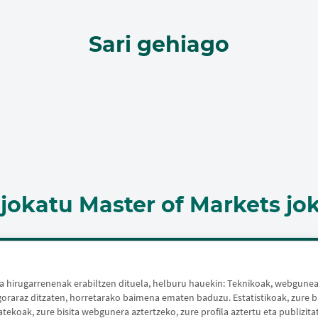
Sari gehiago
 jokatu Master of Markets jo
hirugarrenenak erabiltzen dituela, helburu hauekin: Teknikoak, webguneak 
raraz ditzaten, horretarako baimena ematen baduzu. Estatistikoak, zure bi
koak, zure bisita webgunera aztertzeko, zure profila aztertu eta publizita