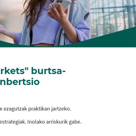
rkets" burtsa-
inbertsio
 ezagutzak praktikan jartzeko.
strategiak. Inolako arriskurik gabe.