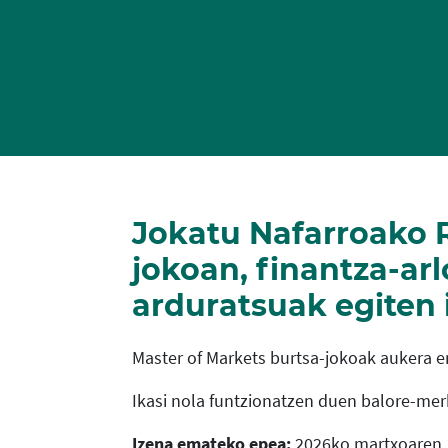
Jokatu Nafarroako R
jokoan, finantza-ar
arduratsuak egiten 
Master of Markets burtsa-jokoak aukera 
Ikasi nola funtzionatzen duen balore-merk
Izena emateko epea:
2026ko martxoaren 1