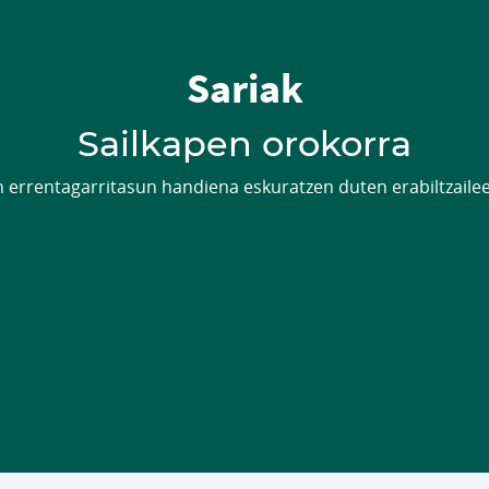
Sariak
Sailkapen orokorra
n errentagarritasun handiena eskuratzen duten erabiltzaile