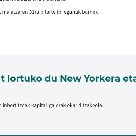
maiatzaren 31ra bitarte (bi egunak barne).
at lortuko du New Yorkera eta
n inbertitzeak kapital-galerak ekar ditzakeela.