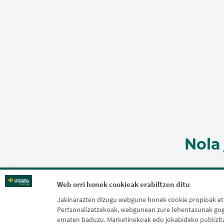
Nola
Web orri honek cookieak erabiltzen ditu
Jakinarazten dizugu webgune honek cookie propioak eta 
Pertsonalizatzekoak, webgunean zure lehentasunak gogo
ematen baduzu. Marketinekoak edo jokabideko publizitate