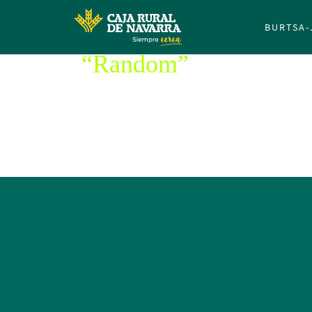
BURTSA-
zer den ba
“Random”
buruz ikasi behar du
Irabazleak bidaia bat lortuko du 