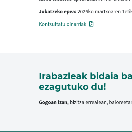
Jokatzeko epea:
2026ko martxoaren 1etik 
Kontsultatu oinarriak
Irabazleak bidaia b
ezagutuko du!
Gogoan izan,
bizitza errealean, baloreeta