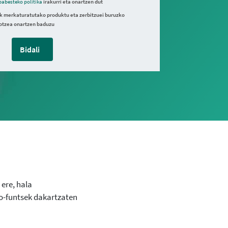
babesteko politika
irakurri eta onartzen dut
k merkaturatutako produktu eta zerbitzuei buruzko
otzea onartzen baduzu
Bidali
ere, hala
io-funtsek dakartzaten