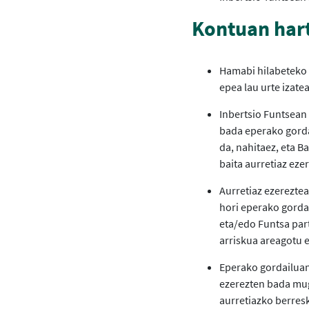
Kontuan har
Hamabi hilabeteko e
epea lau urte izat
Inbertsio Funtsean 
bada eperako gorda
da, nahitaez, eta B
baita aurretiaz eze
Aurretiaz ezerezte
hori eperako gordai
eta/edo Funtsa par
arriskua areagotu 
Eperako gordailuan
ezerezten bada mug
aurretiazko berresk