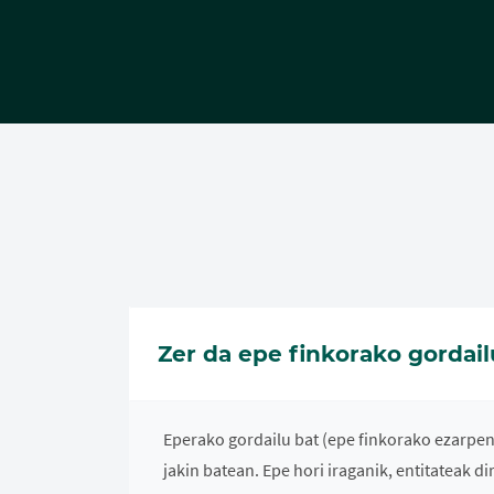
Zer da epe finkorako gordail
Eperako gordailu bat (epe finkorako ezarpen 
jakin batean. Epe hori iraganik, entitateak d