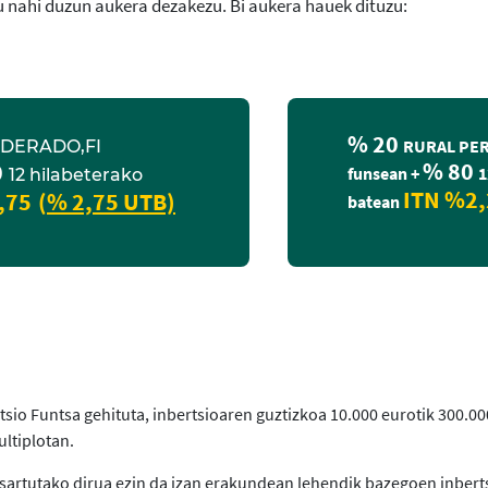
u nahi duzun aukera dezakezu. Bi aukera hauek dituzu:
% 20
RURAL PER
DERADO,FI
% 80
0
funsean +
1
12 hilabeterako
ITN %2,
,75
(
% 2,75 UTB)
batean
tsio Funtsa gehituta, inbertsioaren guztizkoa 10.000 eurotik 300.00
ltiplotan.
 sartutako dirua ezin da izan erakundean lehendik bazegoen inbert