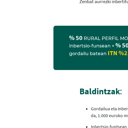
Zenbat aurrezki inbertit
% 50
RURAL PERFIL MO
% 5
inbertsio-funsean +
ITN %2
gordailu batean
Baldintzak
:
Gordailua eta Inber
da, 1.000 euroko mu
Inbertsio-funtsean