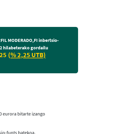
FIL MODERADO,FI inbertsio-
2 hilabeterako gordailu
25 (
% 2,25 UTB)
0 eurora bitarte izango
sio-funts batekoa.