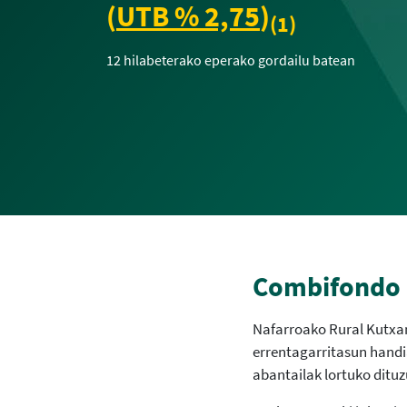
(
UTB % 2,75
)
(1)
12 hilabeterako eperako gordailu batean
Combifondo 
Nafarroako Rural Kutxan
errentagarritasun handi
abantailak lortuko dituz