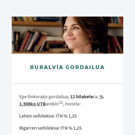
RURALVÍA GORDAILUA
Epe finkorako gordailua,
12 hilabete
ra,
%
(2)
1,506ko UTB
arekin
, honela:
Lehen seihilekoa: ITN % 1,25
Bigarren seihilekoa: ITN % 1,25