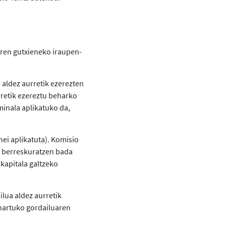
rren gutxieneko iraupen-
 aldez aurretik ezerezten
retik ezereztu beharko
minala aplikatuko da,
ei aplikatuta). Komisio
at berreskuratzen bada
kapitala galtzeko
lua aldez aurretik
nartuko gordailuaren