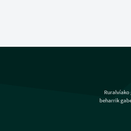
Ruralvíako 
beharrik gabe