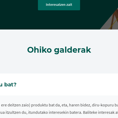
Interesatzen zait
Ohiko galderak
u bat?
ere deitzen zaio) produktu bat da, eta, haren bidez, diru-kopuru 
irua itzultzen du, itundutako interesekin batera. Baliteke interesak 