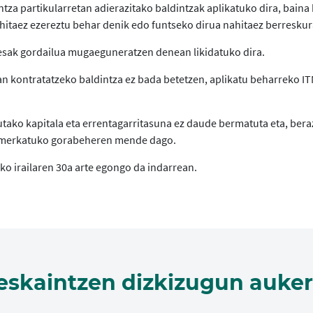
ntza partikularretan adierazitako baldintzak aplikatuko dira, baina
ahitaez ezereztu behar denik edo funtseko dirua nahitaez berreskur
esak gordailua mugaeguneratzen denean likidatuko dira.
an kontratatzeko baldintza ez bada betetzen, aplikatu beharreko I
utako kapitala eta errentagarritasuna ez daude bermatuta eta, bera
a merkatuko gorabeheren mende dago.
 irailaren 30a arte egongo da indarrean.
eskaintzen dizkizugun auker