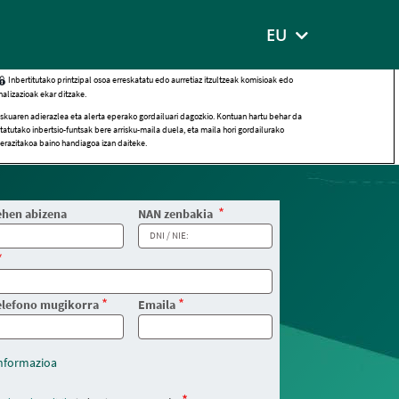
EU
Inbertitutako printzipal osoa erreskatatu edo aurretiaz itzultzeak komisioak edo
alizazioak ekar ditzake.
iskuaren adierazlea eta alerta eperako gordailuari dagozkio. Kontuan hartu behar da
tatutako inbertsio-funtsak bere arrisku-maila duela, eta maila hori gordailurako
erazitakoa baino handiagoa izan daiteke.
ehen abizena
NAN zenbakia
elefono mugikorra
Emaila
nformazioa