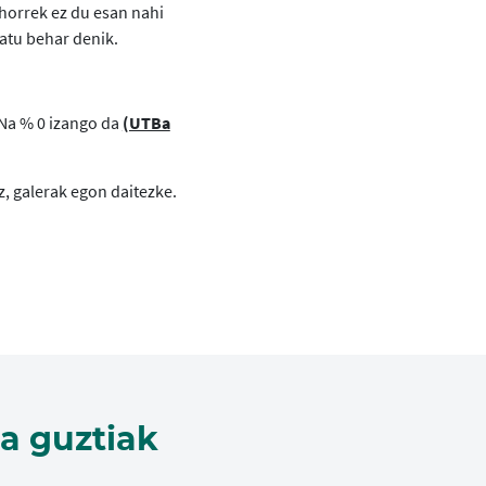
 horrek ez du esan nahi
atu behar denik.
TNa % 0 izango da
(UTBa
z, galerak egon daitezke.
a guztiak