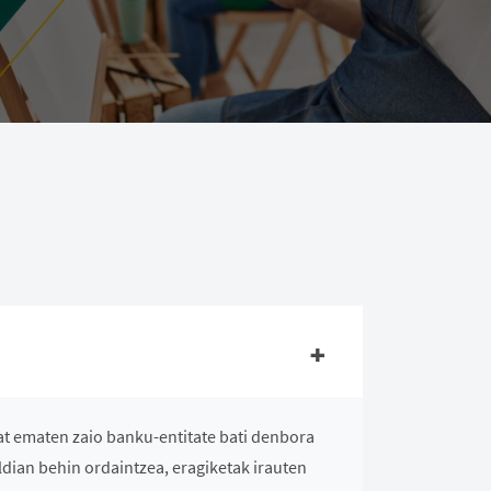
bat ematen zaio banku-entitate bati denbora
aldian behin ordaintzea, eragiketak irauten