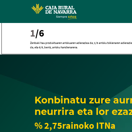
1
/6
Zenbaki hau produktuaren arriskuaren adierazlea da; 1/6 arrisku txikienaren adierazl
da, eta 6/6, berriz, arrisku handienarena.
Konbinatu zure aur
neurrira eta lor eza
% 2,75rainoko ITNa