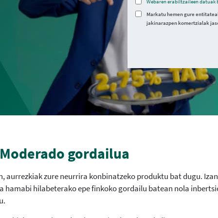
Webaren erabiltzaileen datuak 
Markatu hemen gure entitatea
jakinarazpen komertzialak jas
Moderado gordailua
, aurrezkiak zure neurrira konbinatzeko produktu bat dugu. Izan 
a hamabi hilabeterako epe finkoko gordailu batean nola inberts
u.