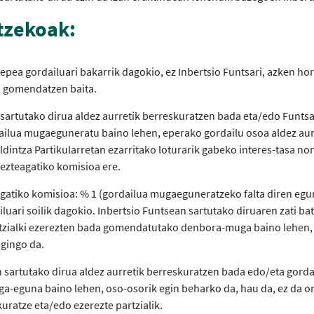
tzekoak:
pea gordailuari bakarrik dagokio, ez Inbertsio Funtsari, azken ho
ea gomendatzen baita.
sartutako dirua aldez aurretik berreskuratzen bada eta/edo Funtsa
ilua mugaeguneratu baino lehen, eperako gordailu osoa aldez aur
aldintza Partikularretan ezarritako loturarik gabeko interes-tasa no
rezteagatiko komisioa ere.
agatiko komisioa: % 1 (gordailua mugaeguneratzeko falta diren egun
luari soilik dagokio. Inbertsio Funtsean sartutako diruaren zati b
tzialki ezerezten bada gomendatutako denbora-muga baino lehen, 
egingo da.
 sartutako dirua aldez aurretik berreskuratzen bada edo/eta gordai
a-eguna baino lehen, oso-osorik egin beharko da, hau da, ez da o
uratze eta/edo ezerezte partzialik.