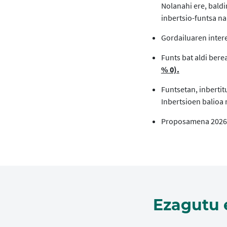
Nolanahi ere, baldi
inbertsio-funtsa n
Gordailuaren inter
Funts bat aldi bere
% 0).
Funtsetan, inbertit
Inbertsioen balio
Proposamena 2026ko
Ezagutu 