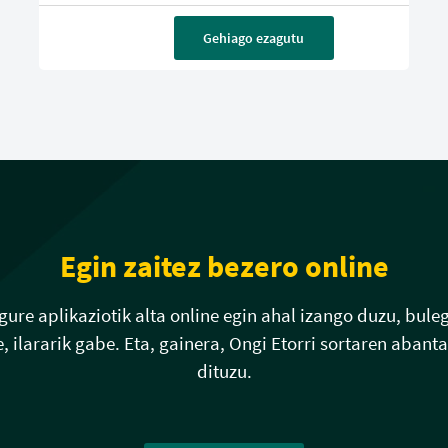
Gehiago ezagutu
Egin zaitez bezero online
gure aplikaziotik alta online egin ahal izango duzu, bule
, ilararik gabe. Eta, gainera, Ongi Etorri sortaren abanta
dituzu.