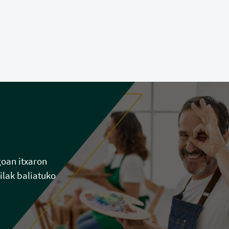
goan itxaron
ilak baliatuko