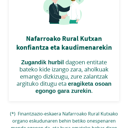
Nafarroako Rural Kutxan
konfiantza eta kaudimenarekin
Zugandik hurbil
dagoen entitate
bateko kide izango zara, aholkuak
emango dizkizugu, zure zalantzak
argituko ditugu eta
eragiketa osoan
egongo gara zurekin
.
(*) Finantziazio-eskaera Nafarroako Rural Kutxako
organo eskudunaren behin betiko onespenaren
mende egonen da, eta hura emateko behar diren