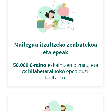
Mailegua itzultzeko zenbatekoa
eta epeak
50.000 €
-
raino
eskaintzen dizugu, eta
72 hilabeterainoko
epea duzu
itzultzeko..