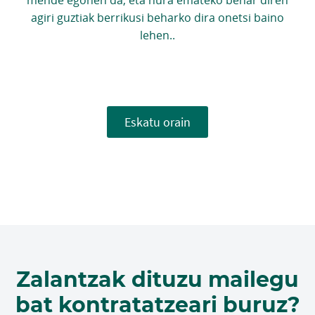
agiri guztiak berrikusi beharko dira onetsi baino
lehen..
Eskatu orain
Zalantzak dituzu mailegu
bat kontratatzeari buruz?