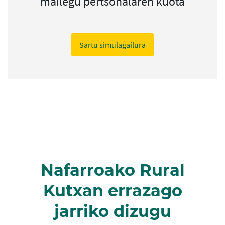
mailegu pertsonalaren kuota
Sartu simulagailura
Nafarroako Rural
Kutxan errazago
jarriko dizugu