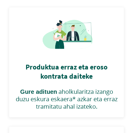
Produktua erraz eta eroso
kontrata daiteke
Gure adituen
aholkularitza izango
duzu eskura eskaera* azkar eta erraz
tramitatu ahal izateko.