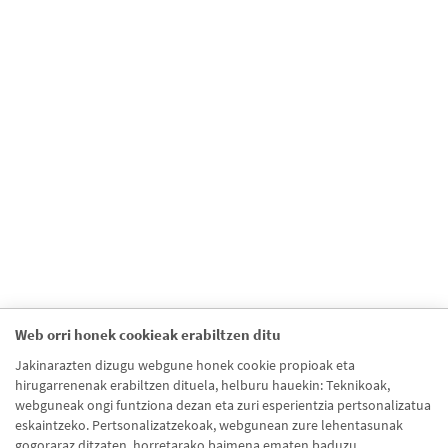
Web orri honek cookieak erabiltzen ditu
Jakinarazten dizugu webgune honek cookie propioak eta
hirugarrenenak erabiltzen dituela, helburu hauekin: Teknikoak,
webguneak ongi funtziona dezan eta zuri esperientzia pertsonalizatua
eskaintzeko. Pertsonalizatzekoak, webgunean zure lehentasunak
gogoraraz ditzaten, horretarako baimena ematen baduzu.