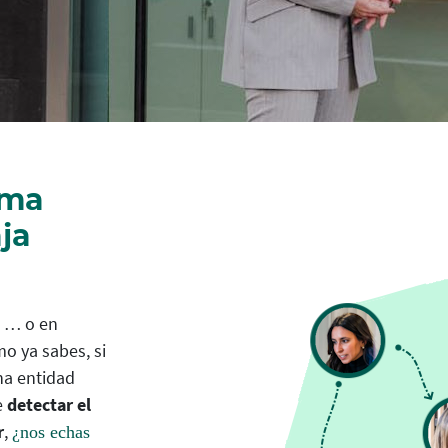
ima
ja
, … o en
mo ya sabes, si
na entidad
e
detectar el
r
,
¿nos echas