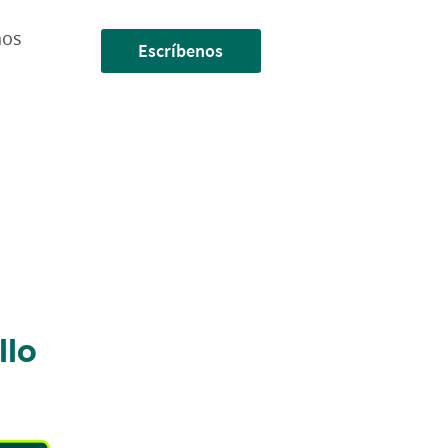
nos
Escríbenos
llo