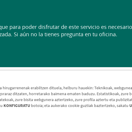
 que para poder disfrutar de este servicio es necesar
zada. Si aún no la tienes pregunta en tu oficina.
hirugarrenenak erabiltzen dituela, helburu hauekin: Teknikoak, webguneak 
raraz ditzaten, horretarako baimena ematen baduzu. Estatistikoak, zure bi
koak, zure bisita webgunera aztertzeko, zure profila aztertu eta publizita
tu
KONFIGURATU
botoia; eta aukerako cookie guztiak baztertzeko, sakatu
U
Lege-oharra