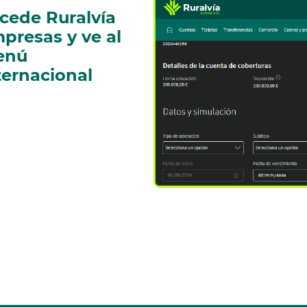
cede Ruralvía
presas y ve al
enú
ternacional