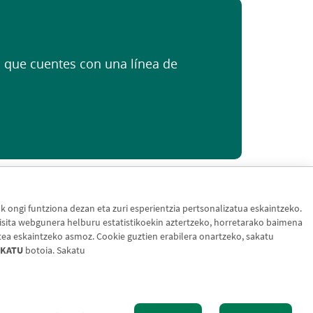
io que cuentes con una línea de
ongi funtziona dezan eta zuri esperientzia pertsonalizatua eskaintzeko.
sita webgunera helburu estatistikoekin aztertzeko, horretarako baimena
tea eskaintzeko asmoz. Cookie guztien erabilera onartzeko, sakatu
KATU
botoia. Sakatu
Cookien politika
Datuen babesa
Aldaketa-motak