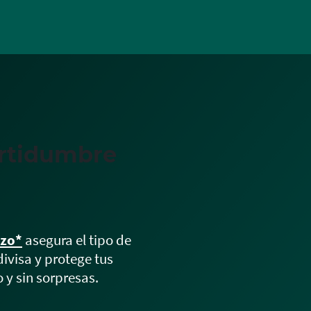
Skip
to
main
contentt
ertidumbre
azo*
asegura el tipo de
ivisa y protege tus
 y sin sorpresas.