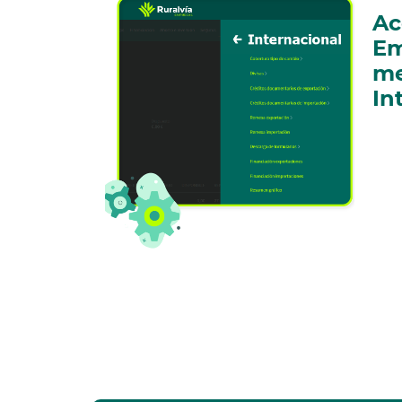
Ac
Em
m
In