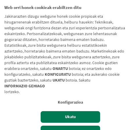
Web orri honek cookieak erabiltzen ditu
Rural de Navarra
Jakinarazten dizugu webgune honek cookie propioak eta
hirugarrenenak erabiltzen dituela, helburu hauekin: Teknikoak,
webguneak ongi funtziona dezan eta zuri esperientzia pertsonalizatua
eskaintzeko. Pertsonalizatzekoak, webgunean zure lehentasunak
gogoraraz ditzaten, horretarako baimena ematen baduzu.
Estatistikoak, zure bisita webgunera helburu estatistikoekin
aztertzeko, horretarako baimena ematen baduzu. Marketinekoak edo
jokabideko publizitatekoak, zure bisita webgunera aztertzeko, zure
profila aztertu eta publizitatea eskaintzeko asmoz. Cookie guztien
erabilera onartzeko, sakatu
ONARTU
botoia; ez onartzeko edo
konfiguratzeko, sakatu
KONFIGURATU
botoia; eta aukerako cookie
guztiak baztertzeko, sakatu
UKATU
botoia. Sakatu
INFORMAZIO GEHIAGO
lortzeko.
Lege-oharra
Konfigurazioa
Cookien politika
Datuen babesa
Ukatu
Aldaketa-motak