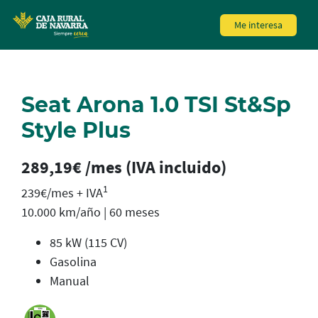
MENÚ
Me interesa
Skip
to
main
Seat Arona 1.0 TSI St&Sp
contentt
Style Plus
289,19€ /mes (IVA incluido)
1
239€/mes + IVA
10.000 km/año | 60 meses
85 kW (115 CV)
Gasolina
Manual