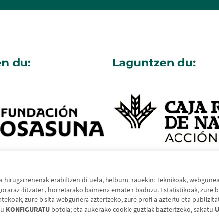
hirugarrenenak erabiltzen dituela, helburu hauekin: Teknikoak, webguneak 
raraz ditzaten, horretarako baimena ematen baduzu. Estatistikoak, zure bi
koak, zure bisita webgunera aztertzeko, zure profila aztertu eta publizita
tu
KONFIGURATU
botoia; eta aukerako cookie guztiak baztertzeko, sakatu
U