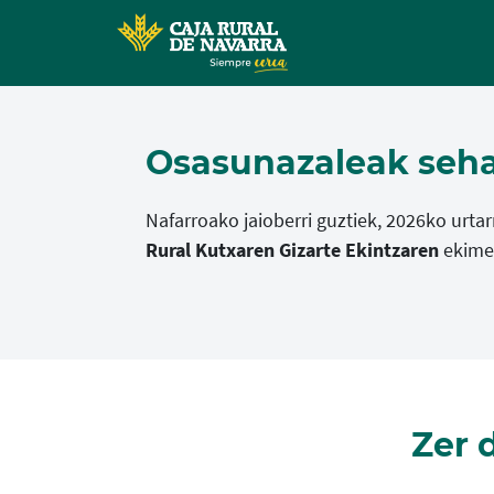
Osasunazaleak seha
Nafarroako jaioberri guztiek, 2026ko urta
Rural Kutxaren Gizarte Ekintzaren
ekimen
Zer 