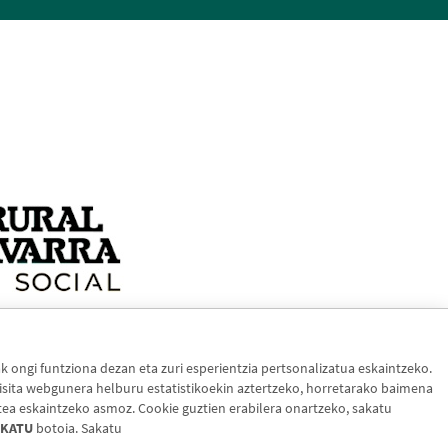
ongi funtziona dezan eta zuri esperientzia pertsonalizatua eskaintzeko.
sita webgunera helburu estatistikoekin aztertzeko, horretarako baimena
tea eskaintzeko asmoz. Cookie guztien erabilera onartzeko, sakatu
KATU
botoia. Sakatu