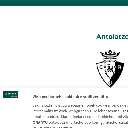
Web orri honek cookieak erabiltzen ditu
Jakinarazten dizugu webgune honek cookie propioak eta 
Pertsonalizatzekoak, webgunean zure lehentasunak gogo
ematen baduzu. Marketinekoak edo jokabideko publizitate
ONARTU
botoia; ez onartzeko edo konfiguratzeko, saka