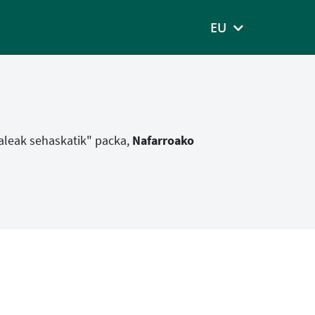
EU
zaleak sehaskatik" packa,
Nafarroako