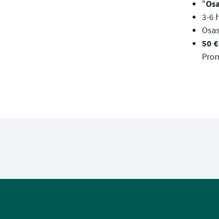
"
Osa
3-6 
Osas
50 €
Prom