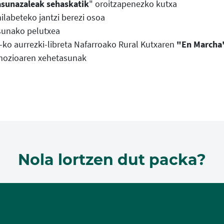
sunazaleak sehaskatik
" oroitzapenezko kutxa
hilabeteko jantzi berezi osoa
unako pelutxea
-ko aurrezki-libreta Nafarroako Rural Kutxaren
"En Marcha
ozioaren xehetasunak
Nola lortzen dut packa?