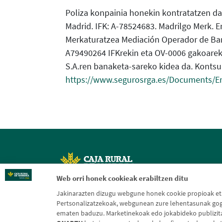
Poliza konpainia honekin kontratatzen da:
Madrid. IFK: A-78524683. Madrilgo Merk. Err
Merkaturatzea Mediación Operador de Banc
A79490264 IFKrekin eta OV-0006 gakoareki
S.A.ren banaketa-sareko kidea da. Konts
https://www.segurosrga.es/Documents/E
Web orri honek cookieak erabiltzen ditu
Jakinarazten dizugu webgune honek cookie propioak eta 
Pertsonalizatzekoak, webgunean zure lehentasunak gogo
ematen baduzu. Marketinekoak edo jokabideko publizitate