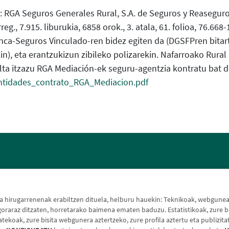
 RGA Seguros Generales Rural, S.A. de Seguros y Reaseguros;
eg., 7.915. liburukia, 6858 orok., 3. atala, 61. folioa, 76.66
a-Seguros Vinculado-ren bidez egiten da (DGSFPren bitarte
n), eta erantzukizun zibileko polizarekin. Nafarroako Rur
ulta itzazu RGA Mediación-ek seguru-agentzia kontratu ba
ntidades_contrato_RGA_Mediacion.pdf
Lege-oharra
hirugarrenenak erabiltzen dituela, helburu hauekin: Teknikoak, webguneak 
raraz ditzaten, horretarako baimena ematen baduzu. Estatistikoak, zure bi
koak, zure bisita webgunera aztertzeko, zure profila aztertu eta publizita