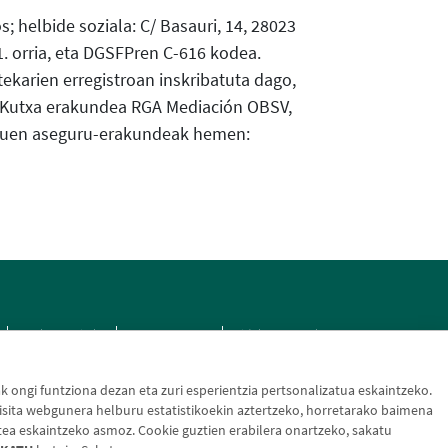
 helbide soziala: C/ Basauri, 14, 28023
8-1. orria, eta DGSFPren C-616 kodea.
karien erregistroan inskribatuta dago,
al Kutxa erakundea RGA Mediación OBSV,
t duen aseguru-erakundeak hemen:
Cookien politika
Datuen babesa
Aldaketa-motak
ongi funtziona dezan eta zuri esperientzia pertsonalizatua eskaintzeko.
sita webgunera helburu estatistikoekin aztertzeko, horretarako baimena
tea eskaintzeko asmoz. Cookie guztien erabilera onartzeko, sakatu