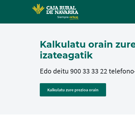
Kalkulatu orain zur
izateagatik
Edo deitu 900 33 33 22 telefono
Kalkulatu zure prezioa orain