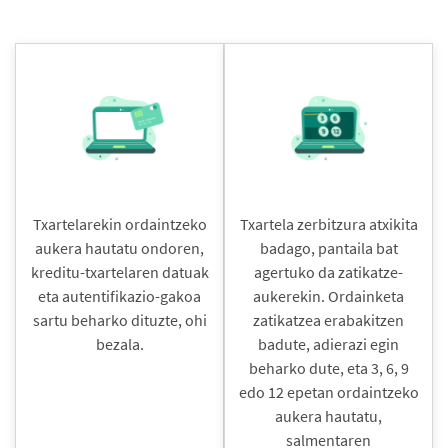
Txartelarekin ordaintzeko
Txartela zerbitzura atxikita
aukera hautatu ondoren,
badago, pantaila bat
kreditu-txartelaren datuak
agertuko da zatikatze-
eta autentifikazio-gakoa
aukerekin. Ordainketa
sartu beharko dituzte, ohi
zatikatzea erabakitzen
bezala.
badute, adierazi egin
beharko dute, eta 3, 6, 9
edo 12 epetan ordaintzeko
aukera hautatu,
salmentaren