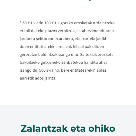
* 60 €-tik edo 100 €-tik gorako erosketak ordaintzeko
erabil daiteke plazox zerbitzua, establezimenduaren
jarduera-sektorearen arabera, eta txartela jaulki
duen entitatearekin erosleak hitzartuak dituen
geroratze-baldintzak izango ditu. Saltokiak erosketa
bakoitzeko gutxieneko zenbatekoa handitu ahal
izango du, 500 €-raino, bere entitatearekin aldez
aurretik ados jarrita.
Zalantzak eta ohiko