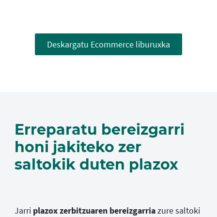
Deskargatu Ecommerce liburuxka
Erreparatu bereizgarri
honi jakiteko zer
saltokik duten plazox
Jarri
plazox zerbitzuaren bereizgarria
zure saltoki