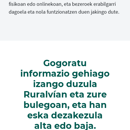
fisikoan edo onlinekoan, eta bezeroek erabilgarri
dagoela eta nola funtzionatzen duen jakingo dute.
Gogoratu
informazio gehiago
izango duzula
Ruralvían eta zure
bulegoan, eta han
eska dezakezula
alta edo baja.