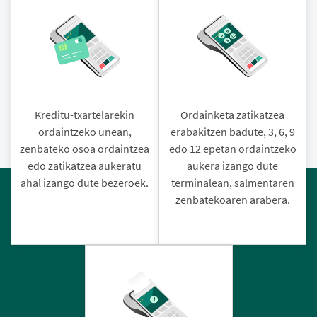
Kreditu-txartelarekin
Ordainketa zatikatzea
ordaintzeko unean,
erabakitzen badute, 3, 6, 9
zenbateko osoa ordaintzea
edo 12 epetan ordaintzeko
edo zatikatzea aukeratu
aukera izango dute
ahal izango dute bezeroek.
terminalean, salmentaren
zenbatekoaren arabera.