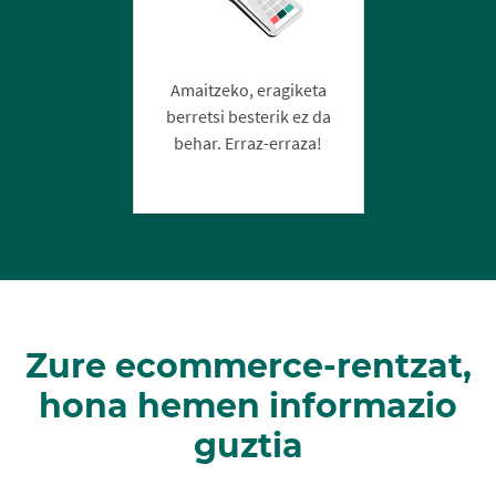
Amaitzeko, eragiketa
berretsi besterik ez da
behar. Erraz-erraza!
Zure ecommerce-rentzat,
hona hemen informazio
guztia