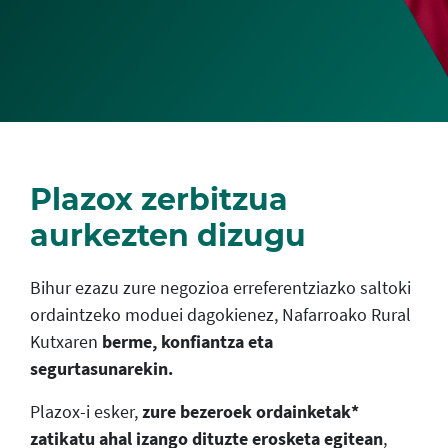
Plazox zerbitzua
aurkezten dizugu
Bihur ezazu zure negozioa erreferentziazko saltoki
ordaintzeko moduei dagokienez, Nafarroako Rural
Kutxaren
berme, konfiantza eta
segurtasunarekin.
Plazox-i esker,
zure bezeroek ordainketak*
zatikatu ahal izango dituzte erosketa egitean
,