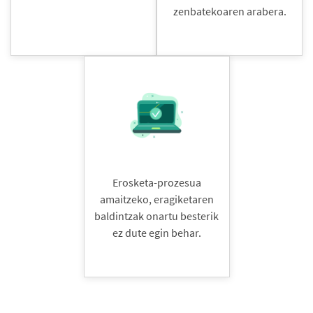
zenbatekoaren arabera.
Erosketa-prozesua
amaitzeko, eragiketaren
baldintzak onartu besterik
ez dute egin behar.