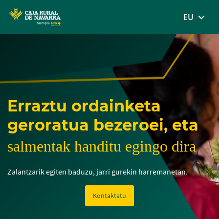
MENÚ
EU
Skip
to
main
contentt
Erraztu ordainketa
geroratua bezeroei, eta
salmentak handitu egingo dira
Zalantzarik egiten baduzu, jarri gurekin harremanetan.
Kontaktatu