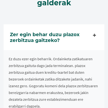
galderak
Zer egin behar duzu plazox
zerbitzua gaitzeko?
Ez duzu ezer egin beharrik. Ordainketa zatikatuaren
zerbitzua gaituta dago jada terminalean. plazox
zerbitzua gaitua duen kreditu-txartel bat duten
bezeroek ordainketak zatika ditzakete jadanik, nahi
izanez gero. Gogoratu komeni dela plazox zerbitzuaren
bereizgarria nabarmen erakustea, bezeroek jakin
dezatela zerbitzua zure establezimenduan ere
erabilgarri dagoela.