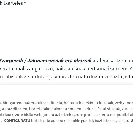
 txartelean
Ezarpenak / Jakinarazpenak eta oharrak
atalera sartzen ba
keratu ahal izango duzu, baita abisuak pertsonalizatu ere. 
, abisuak ze ordutan jakinaraztea nahi duzun zehaztu, edo 
hirugarrenenak erabiltzen dituela, helburu hauekin: Teknikoak, webguneak 
raraz ditzaten, horretarako baimena ematen baduzu. Estatistikoak, zure bi
koak, zure bisita webgunera aztertzeko, zure profila aztertu eta publizita
tu
KONFIGURATU
botoia; eta aukerako cookie guztiak baztertzeko, sakatu
U