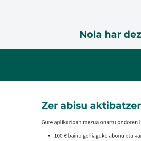
Nola har dez
Zer abisu aktibatzen
Gure aplikazioan mezua onartu ondoren l
100 € baino gehiagoko abonu eta ka