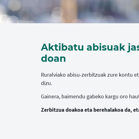
Aktibatu abisuak ja
doan
Ruralviako abisu-zerbitzuak zure kontu e
dizu.
Gainera, baimendu gabeko kargu oro hau
Zerbitzua doakoa eta berehalakoa da, et