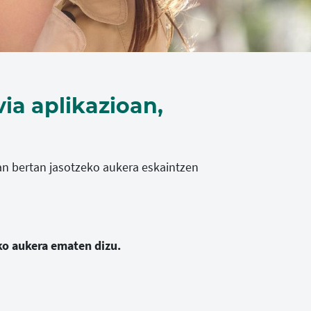
ia aplikazioan,
an bertan jasotzeko aukera eskaintzen
ko aukera ematen dizu.