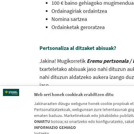
100 € baino gehiagoko mugimenduak
Ordainagiriak ordaintzea
Nomina sartzea
Ordainketak geroratzea
Pertsonaliza al ditzaket abisuak?
Jakina! Mugikorretik
Eremu pertsonala / 
txarteletako abisuak jaso nahi dituzun au
nahi dituzun aldatzeko aukera izango duzu
jaso.
Web orri honek cookieak erabiltzen ditu
Jakinarazten dizugu webgune honek cookie propioak eta 
Pertsonalizatzekoak, webgunean zure lehentasunak gogo
ematen baduzu. Marketinekoak edo jokabideko publizitate
ONARTU
botoia; ez onartzeko edo konfiguratzeko, saka
INFORMAZIO GEHIAGO
lortzeko.