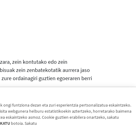
zara, zein kontutako edo zein
Abisuak zein zenbatekotatik aurrera jaso
zure ordainagiri guztien egoeraren berri
ongi funtziona dezan eta zuri esperientzia pertsonalizatua eskaintzeko.
sita webgunera helburu estatistikoekin aztertzeko, horretarako baimena
tea eskaintzeko asmoz. Cookie guztien erabilera onartzeko, sakatu
KATU
botoia. Sakatu