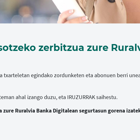
sotzeko zerbitzua zure Ruralv
ta txarteletan egindako zordunketen eta abonuen berri une
teman ahal izango duzu, eta IRUZURRAK saihestu.
a zure Ruralvia Banka Digitalean segurtasun gorena izate