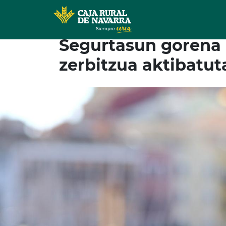
Segurtasun gorena 
zerbitzua aktibatut