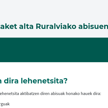
aket alta Ruralviako abisue
 dira lehenetsita?
ehenetsita aktibatzen diren abisuak honako hauek dira:
rguak