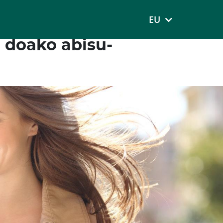
EU
 doako abisu-