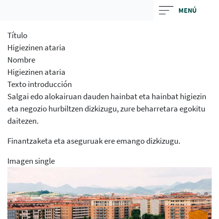
Skip
MENÚ
to
main
Título
contentt
Higiezinen ataria
Nombre
Higiezinen ataria
Texto introducción
Salgai edo alokairuan dauden hainbat eta hainbat higiezin
eta negozio hurbiltzen dizkizugu, zure beharretara egokitu
daitezen.
Finantzaketa eta aseguruak ere emango dizkizugu.
Imagen single