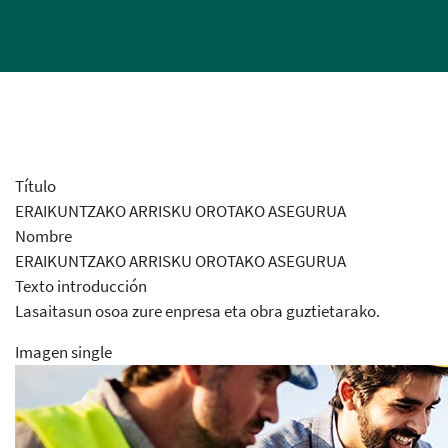
Título
ERAIKUNTZAKO ARRISKU OROTAKO ASEGURUA
Nombre
ERAIKUNTZAKO ARRISKU OROTAKO ASEGURUA
Texto introducción
Lasaitasun osoa zure enpresa eta obra guztietarako.
Imagen single