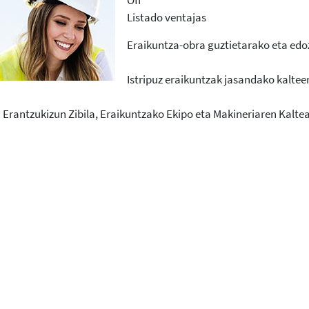
Listado ventajas
Eraikuntza-obra guztietarako eta edoz
Istripuz eraikuntzak jasandako kaltee
rantzukizun Zibila, Eraikuntzako Ekipo eta Makineriaren Kaltea