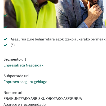
Asegurua zure beharretara egokitzeko aukerako bermeak: E
(*)
Segmento url
Enpresak eta Negozioak
Subportada url
Enpresen aseguru gehiago
Nombre url
ERAIKUNTZAKO ARRISKU OROTAKO ASEGURUA
Aparece en recomendador