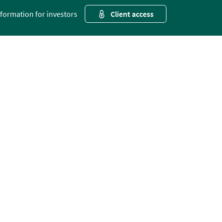
nformation for investors
Client access