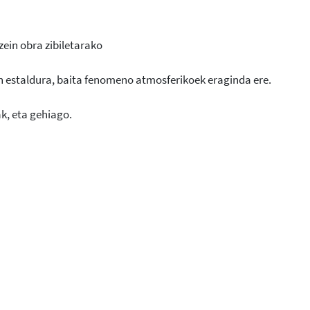
ein obra zibiletarako
n estaldura, baita fenomeno atmosferikoek eraginda ere.
k, eta gehiago.