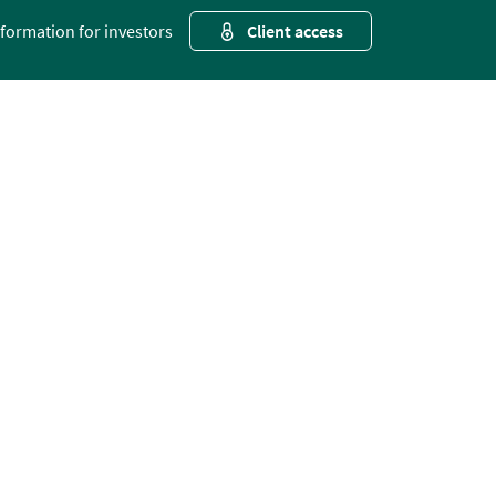
nformation for investors
Client access