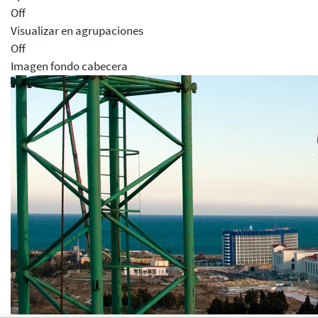
Off
Visualizar en agrupaciones
Off
Imagen fondo cabecera