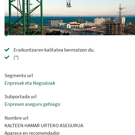
Eraikuntzaren kalitatea bermatzen du.
(*)
Segmento url
Enpresak eta Negozioak
Subportada url
Enpresen aseguru gehiago
Nombre url
KALTEEN HAMAR URTEKO ASEGURUA
Aparece en recomendador