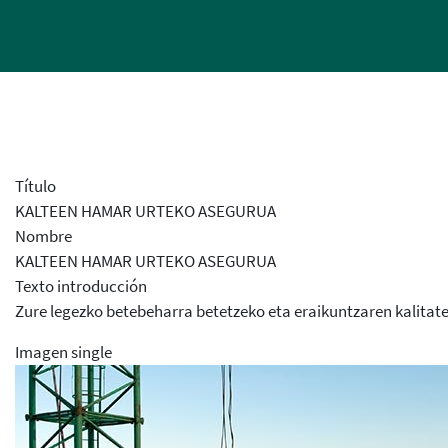
Título
KALTEEN HAMAR URTEKO ASEGURUA
Nombre
KALTEEN HAMAR URTEKO ASEGURUA
Texto introducción
Zure legezko betebeharra betetzeko eta eraikuntzaren kalitate
Imagen single