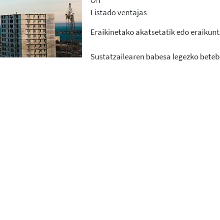
Listado ventajas
Eraikinetako akatsetatik edo eraikun
Sustatzailearen babesa legezko beteb