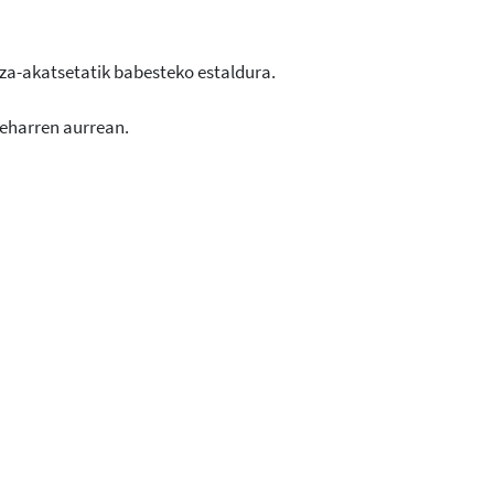
tza-akatsetatik babesteko estaldura.
eharren aurrean.